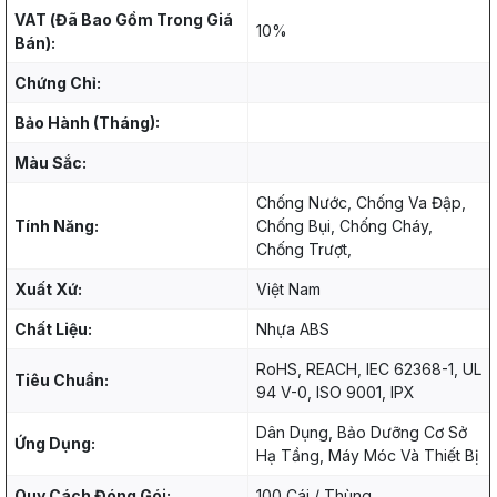
VAT (Đã Bao Gồm Trong Giá
10%
Bán):
Chứng Chỉ:
Bảo Hành (Tháng):
Màu Sắc:
Chống Nước, Chống Va Đập,
Tính Năng:
Chống Bụi, Chống Cháy,
Chống Trượt,
Xuất Xứ:
Việt Nam
Chất Liệu:
Nhựa ABS
RoHS, REACH, IEC 62368-1, UL
Tiêu Chuẩn:
94 V-0, ISO 9001, IPX
Dân Dụng, Bảo Dưỡng Cơ Sở
Ứng Dụng:
Hạ Tầng, Máy Móc Và Thiết Bị
Quy Cách Đóng Gói:
100 Cái / Thùng