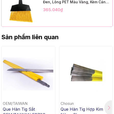
Đen, Lông PET Màu Vàng, Kèm Cán
Kim Loại Dài 1m2, InsuX INXABHY01,
365.040₫
12 Bộ/Thùng (9" Angle Broom, Black
Cap, Yellow PET, C/W 47" Metal
Handle)
Sản phẩm liên quan
OEM/TAIWAN
Chosun
Que Hàn Tig Sắt
Que Hàn Tig Hợp Kim