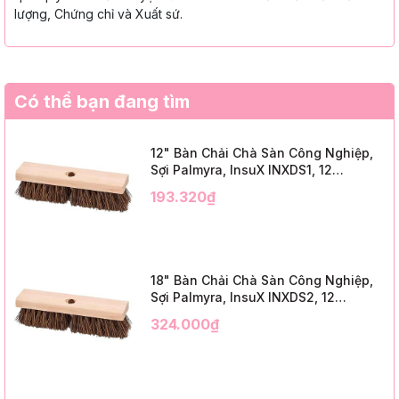
lượng, Chứng chỉ và Xuất sứ.
Có thể bạn đang tìm
12" Bàn Chải Chà Sàn Công Nghiệp,
Sợi Palmyra, InsuX INXDS1, 12
Cái/Thùng (12" Brush Deck Scrub, 2"
193.320₫
Trim)
18" Bàn Chải Chà Sàn Công Nghiệp,
Sợi Palmyra, InsuX INXDS2, 12
Cái/Thùng (18" Brush Deck Scrub, 3"
324.000₫
Trim)