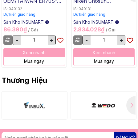
OEM/TAIWAN ER70S-G
Niken Chosun
TG-50, 1.6x1000mm, 5 Kg
ERNiCrMo-3 TGC-625,
IS-040132
IS-040131
/ Hộp, 20 Kg / Thùng
2.4x1000mm, 5 Kg / Hộp,
Dự kiến giao hàng
Dự kiến giao hàng
20 Kg / Thùng
Sẵn Kho INSUMART
Sẵn Kho INSUMART
86.390₫
2.834.028₫
/ Cái
/ Cái
có
-
+
có
-
+
VAT
VAT
Xem nhanh
Xem nhanh
Mua ngay
Mua ngay
Thương Hiệu
ĐĂNG KÝ