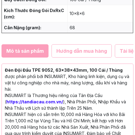
Kích Thước Đóng Gói DxRxC
10x8x6
(cm):
Cân Nặng (gram):
68
Mô tả sản phẩm
Hướng dẫn mua hàng
Tài liệ
Đèn Đội Đầu TPE 9052, 63x38x43mm, 100 Cái / Thùng
được phân phối bởi INSUMART, Kho hàng linh kiện, dụng cụ và
vật tư công nghiệp cho nhà máy, năng lượng, dầu khí và hàng
hải.
INSUMART là Thương hiệu riêng của Tân Địa Cầu
(
https://tandiacau.com.vn/
), Nhà Phân Phối, Nhập Khẩu và
Nhà Thầu với Lịch sử thành lập Trên 25 Năm.
INSUMART hiện có sẵn trên 10,000 mã Hàng Hóa với kho Bãi
Trên 1,000 m2 tại Vũng Tàu và Hồ Chí Minh; kết hợp với Hơn
20,000 mã Hàng hóa từ các Nhà Sản Xuất, Nhà Phân Phối đã
qua quy trình kiểm duyệt của INSUMART. Đảm bảo về Chất