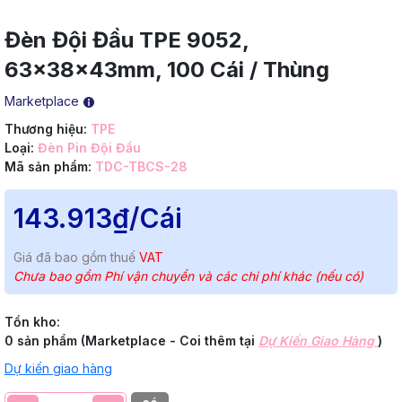
Đèn Đội Đầu TPE 9052,
63x38x43mm, 100 Cái / Thùng
Marketplace
Thương hiệu:
TPE
Loại:
Đèn Pin Đội Đầu
Mã sản phẩm:
TDC-TBCS-28
143.913₫
/Cái
Giá đã bao gồm thuế
VAT
Chưa bao gồm Phí vận chuyển và các chi phí khác (nếu có)
Tồn kho:
0 sản phẩm (Marketplace - Coi thêm tại
Dự Kiến Giao Hàng
)
Dự kiến giao hàng