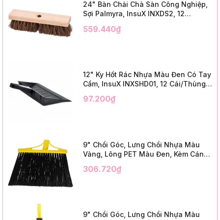
24" Bàn Chải Chà Sàn Công Nghiệp,
Sợi Palmyra, InsuX INXDS2, 12
Cái/Thùng (24" Brush Deck Scrub ,
559.440₫
3" Trim)
12" Ky Hốt Rác Nhựa Màu Đen Có Tay
Cầm, InsuX INXSHD01, 12 Cái/Thùng,
Mã IMPA 174141 (12" Dustpan Shovel,
97.200₫
Black Plastic)
9" Chổi Góc, Lưng Chổi Nhựa Màu
Vàng, Lông PET Màu Đen, Kèm Cán
Kim Loại Dài 1m2, InsuX INXABHB01,
306.720₫
12 Bộ/Thùng (9" Angle Broom, Yellow
Cap, Black PET, C/W 47" Metal
Handle)
9" Chổi Góc, Lưng Chổi Nhựa Màu