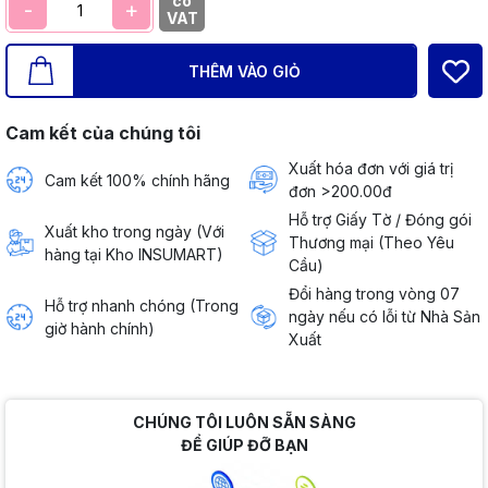
có
-
+
VAT
THÊM VÀO GIỎ
Cam kết của chúng tôi
Xuất hóa đơn với giá trị
Cam kết 100% chính hãng
đơn >200.00đ
Hỗ trợ Giấy Tờ / Đóng gói
Xuất kho trong ngày (Với
Thương mại (Theo Yêu
hàng tại Kho INSUMART)
Cầu)
Đổi hàng trong vòng 07
Hỗ trợ nhanh chóng (Trong
ngày nếu có lỗi từ Nhà Sản
giờ hành chính)
Xuất
CHÚNG TÔI LUÔN SẴN SÀNG
ĐỂ GIÚP ĐỠ BẠN