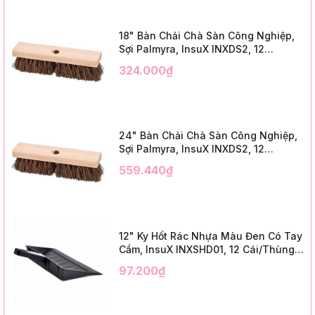
18" Bàn Chải Chà Sàn Công Nghiệp,
Sợi Palmyra, InsuX INXDS2, 12
Cái/Thùng (18" Brush Deck Scrub, 3"
324.000₫
Trim)
24" Bàn Chải Chà Sàn Công Nghiệp,
Sợi Palmyra, InsuX INXDS2, 12
Cái/Thùng (24" Brush Deck Scrub ,
559.440₫
3" Trim)
12" Ky Hốt Rác Nhựa Màu Đen Có Tay
Cầm, InsuX INXSHD01, 12 Cái/Thùng,
Mã IMPA 174141 (12" Dustpan Shovel,
97.200₫
Black Plastic)