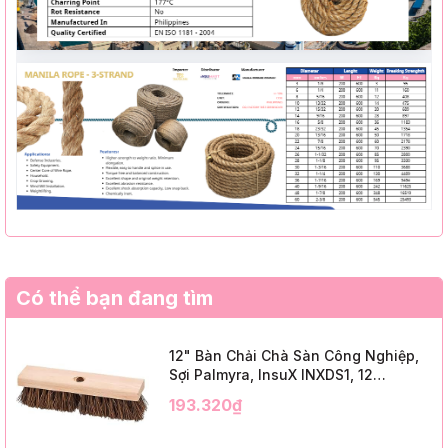
Có thể bạn đang tìm
12" Bàn Chải Chà Sàn Công Nghiệp,
Sợi Palmyra, InsuX INXDS1, 12
Cái/Thùng (12" Brush Deck Scrub, 2"
193.320₫
Trim)