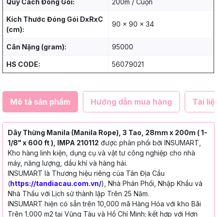
Quy Cách Đóng Gói:
200m / Cuộn
Kích Thước Đóng Gói DxRxC
90 x 90 x 34
(cm):
Cân Nặng (gram):
95000
HS CODE:
56079021
Mô tả sản phẩm
Hướng dẫn mua hàng
Tài liệ
Dây Thừng Manila (Manila Rope), 3 Tao, 28mm x 200m ( 1-
1/8" x 600 ft ), IMPA 210112
được phân phối bởi INSUMART,
Kho hàng linh kiện, dụng cụ và vật tư công nghiệp cho nhà
máy, năng lượng, dầu khí và hàng hải.
INSUMART là Thương hiệu riêng của Tân Địa Cầu
(
https://tandiacau.com.vn/
), Nhà Phân Phối, Nhập Khẩu và
Nhà Thầu với Lịch sử thành lập Trên 25 Năm.
INSUMART hiện có sẵn trên 10,000 mã Hàng Hóa với kho Bãi
Trên 1,000 m2 tại Vũng Tàu và Hồ Chí Minh; kết hợp với Hơn