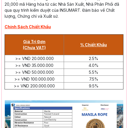
20,000 mã Hàng hóa từ các Nhà Sản Xuất, Nhà Phân Phối đã
qua quy trình kiểm duyệt của INSUMART. Đảm bảo về Chất
lượng, Chứng chỉ và Xuất sứ.
Chính Sách Chiết Khấu
Giá Trị Đơn
% Chiết Khấu
(Chưa VAT)
>= VND 20.000.000
2.5%
>= VND 35.000.000
4.0%
>= VND 50.000.000
5.5%
>= VND 100.000.000
7.5%
>= VND 200.000.000
9.5%