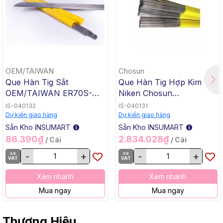
OEM/TAIWAN
Chosun
Que Hàn Tig Sắt
Que Hàn Tig Hợp Kim
OEM/TAIWAN ER70S-G
Niken Chosun
TG-50, 1.6x1000mm, 5 Kg
ERNiCrMo-3 TGC-625,
IS-040132
IS-040131
/ Hộp, 20 Kg / Thùng
2.4x1000mm, 5 Kg / Hộp,
Dự kiến giao hàng
Dự kiến giao hàng
20 Kg / Thùng
Sẵn Kho INSUMART
Sẵn Kho INSUMART
86.390₫
2.834.028₫
/ Cái
/ Cái
có
-
+
có
-
+
VAT
VAT
Xem nhanh
Xem nhanh
Mua ngay
Mua ngay
Thương Hiệu