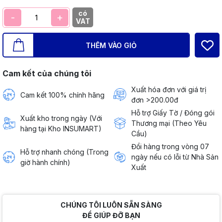
có
-
+
VAT
THÊM VÀO GIỎ
Cam kết của chúng tôi
Xuất hóa đơn với giá trị
Cam kết 100% chính hãng
đơn >200.00đ
Hỗ trợ Giấy Tờ / Đóng gói
Xuất kho trong ngày (Với
Thương mại (Theo Yêu
hàng tại Kho INSUMART)
Cầu)
Đổi hàng trong vòng 07
Hỗ trợ nhanh chóng (Trong
ngày nếu có lỗi từ Nhà Sản
giờ hành chính)
Xuất
CHÚNG TÔI LUÔN SẴN SÀNG
ĐỂ GIÚP ĐỠ BẠN