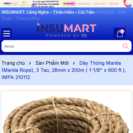
INSUMART: Lắng Nghe - Thấu Hiểu - Cải Tiến
0
Trang chủ
Sản Phẩm Mới
Dây Thừng Manila
(Manila Rope), 3 Tao, 28mm x 200m ( 1-1/8" x 600 ft ),
IMPA 210112