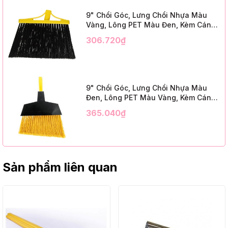
9" Chổi Góc, Lưng Chổi Nhựa Màu
Vàng, Lông PET Màu Đen, Kèm Cán
Kim Loại Dài 1m2, InsuX INXABHB01,
306.720₫
12 Bộ/Thùng (9" Angle Broom, Yellow
Cap, Black PET, C/W 47" Metal
Handle)
9" Chổi Góc, Lưng Chổi Nhựa Màu
Đen, Lông PET Màu Vàng, Kèm Cán
Kim Loại Dài 1m2, InsuX INXABHY01,
365.040₫
12 Bộ/Thùng (9" Angle Broom, Black
Cap, Yellow PET, C/W 47" Metal
Handle)
Sản phẩm liên quan