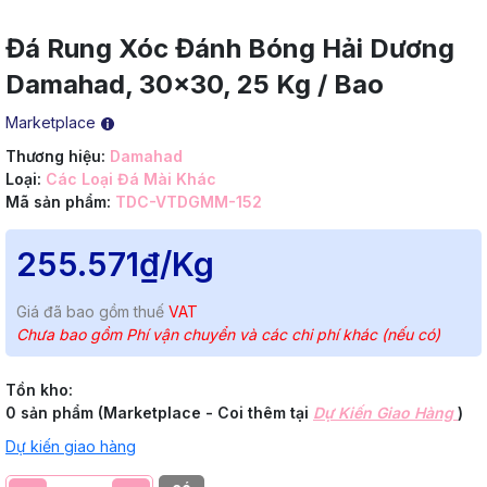
Đá Rung Xóc Đánh Bóng Hải Dương
Damahad, 30x30, 25 Kg / Bao
Marketplace
Thương hiệu:
Damahad
Loại:
Các Loại Đá Mài Khác
Mã sản phẩm:
TDC-VTDGMM-152
255.571₫
/Kg
Giá đã bao gồm thuế
VAT
Chưa bao gồm Phí vận chuyển và các chi phí khác (nếu có)
Tồn kho:
0 sản phẩm (Marketplace - Coi thêm tại
Dự Kiến Giao Hàng
)
Dự kiến giao hàng