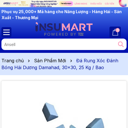
INSUMART: Lắng Nghe - Thấu Hiểu - Cải Tiến
Phục vụ 25,000+ Mã hàng cho Năng Lượng - Hàng Hải - Sản
Xuất - Thương Mại
0
Trang chủ
Sản Phẩm Mới
Đá Rung Xóc Đánh
Bóng Hải Dương Damahad, 30x30, 25 Kg / Bao