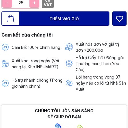
có
-
+
VAT
THÊM VÀO GIỎ
Cam kết của chúng tôi
Xuất hóa đơn với giá trị
Cam kết 100% chính hãng
đơn >200.00đ
Hỗ trợ Giấy Tờ / Đóng gói
Xuất kho trong ngày (Với
Thương mại (Theo Yêu
hàng tại Kho INSUMART)
Cầu)
Đổi hàng trong vòng 07
Hỗ trợ nhanh chóng (Trong
ngày nếu có lỗi từ Nhà Sản
giờ hành chính)
Xuất
CHÚNG TÔI LUÔN SẴN SÀNG
ĐỂ GIÚP ĐỠ BẠN