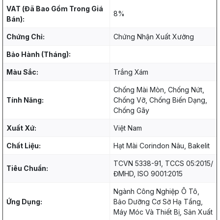
VAT (Đã Bao Gồm Trong Giá
8%
Bán):
Chứng Chỉ:
Chứng Nhận Xuất Xưởng
Bảo Hành (Tháng):
Màu Sắc:
Trắng Xám
Chống Mài Mòn, Chống Nứt,
Tính Năng:
Chống Vỡ, Chống Biến Dạng,
Chống Gãy
Xuất Xứ:
Việt Nam
Chất Liệu:
Hạt Mài Corindon Nâu, Bakelit
TCVN 5338-91, TCCS 05:2015/
Tiêu Chuẩn:
ĐMHD, ISO 9001:2015
Ngành Công Nghiệp Ô Tô,
Ứng Dụng:
Bảo Dưỡng Cơ Sở Hạ Tầng,
Máy Móc Và Thiết Bị, Sản Xuất