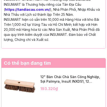
INSUMART là Thương hiệu riêng của Tân Địa Cầu
(
https://tandiacau.com.vn/
), Nhà Phân Phối, Nhập Khẩu và
Nhà Thầu với Lịch sử thành lập Trên 25 Năm.
INSUMART hiện có sẵn trên 10,000 mã Hàng Hóa với kho Bãi
Trên 1,000 m2 tại Vũng Tàu và Hồ Chí Minh; kết hợp với Hơn
20,000 mã Hàng hóa từ các Nhà Sản Xuất, Nhà Phân Phối đã
qua quy trình kiểm duyệt của INSUMART. Đảm bảo về Chất
lượng, Chứng chỉ và Xuất sứ.
Có thể bạn đang tìm
12" Bàn Chải Chà Sàn Công Nghiệp,
Sợi Palmyra, InsuX INXDS1, 12
Cái/Thùng (12" Brush Deck Scrub, 2"
193.320₫
Trim)