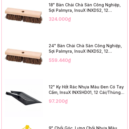
18" Bàn Chải Chà Sàn Công Nghiệp,
Sợi Palmyra, InsuX INXDS2, 12
Cái/Thùng (18" Brush Deck Scrub, 3"
324.000₫
Trim)
24" Bàn Chải Chà Sàn Công Nghiệp,
Sợi Palmyra, InsuX INXDS2, 12
Cái/Thùng (24" Brush Deck Scrub ,
559.440₫
3" Trim)
12" Ky Hốt Rác Nhựa Màu Đen Có Tay
Cầm, InsuX INXSHD01, 12 Cái/Thùng,
Mã IMPA 174141 (12" Dustpan Shovel,
97.200₫
Black Plastic)
9" Chổi Góc, Lưng Chổi Nhựa Màu