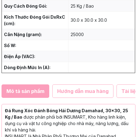
Quy Cách Đóng Gói:
25 Kg / Bao
Kích Thước Đóng Gói DxRxC
30.0 x 30.0 x 30.0
(cm):
Cân Nặng (gram):
25000
Số W:
Điện Áp (VAC):
Dòng Định Mức In (A):
Mô tả sản phẩm
Hướng dẫn mua hàng
Tài liệ
Đá Rung Xóc Đánh Bóng Hải Dương Damahad, 30x30, 25
Kg / Bao
được phân phối bởi INSUMART, Kho hàng linh kiện,
dụng cụ và vật tư công nghiệp cho nhà máy, năng lượng, dầu
khí và hàng hải.
INSUMART là Nhà Phân Phối Thương Mại của Damahad