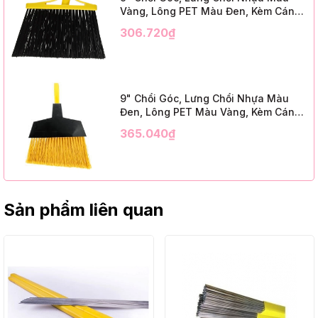
Vàng, Lông PET Màu Đen, Kèm Cán
Kim Loại Dài 1m2, InsuX INXABHB01,
306.720₫
12 Bộ/Thùng (9" Angle Broom, Yellow
Cap, Black PET, C/W 47" Metal
Handle)
9" Chổi Góc, Lưng Chổi Nhựa Màu
Đen, Lông PET Màu Vàng, Kèm Cán
Kim Loại Dài 1m2, InsuX INXABHY01,
365.040₫
12 Bộ/Thùng (9" Angle Broom, Black
Cap, Yellow PET, C/W 47" Metal
Handle)
Sản phẩm liên quan