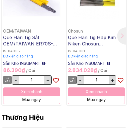
OEM/TAIWAN
Chosun
Que Hàn Tig Sắt
Que Hàn Tig Hợp Kim
OEM/TAIWAN ER70S-G
Niken Chosun
TG-50, 1.6x1000mm, 5 Kg
ERNiCrMo-3 TGC-625,
IS-040132
IS-040131
/ Hộp, 20 Kg / Thùng
2.4x1000mm, 5 Kg / Hộp,
Dự kiến giao hàng
Dự kiến giao hàng
20 Kg / Thùng
Sẵn Kho INSUMART
Sẵn Kho INSUMART
86.390₫
2.834.028₫
/ Cái
/ Cái
có
-
+
có
-
+
VAT
VAT
Xem nhanh
Xem nhanh
Mua ngay
Mua ngay
Thương Hiệu