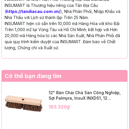
INSUMART là Thương hiệu riêng của Tân Địa Cầu
(
https://tandiacau.com.vn/
), Nhà Phân Phối, Nhập Khẩu và
Nhà Thầu với Lịch sử thành lập Trên 25 Năm.
INSUMART hiện có sẵn trên 10,000 mã Hàng Hóa với kho Bãi
Trên 1,000 m2 tại Vũng Tàu và Hồ Chí Minh; kết hợp với Hơn
20,000 mã Hàng hóa từ các Nhà Sản Xuất, Nhà Phân Phối đã
qua quy trình kiểm duyệt của INSUMART. Đảm bảo về Chất
lượng, Chứng chỉ và Xuất sứ.
Có thể bạn đang tìm
12" Bàn Chải Chà Sàn Công Nghiệp,
Sợi Palmyra, InsuX INXDS1, 12
Cái/Thùng (12" Brush Deck Scrub, 2"
193.320₫
Trim)