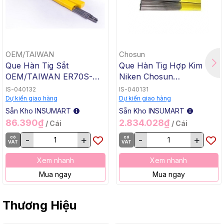
OEM/TAIWAN
Chosun
Que Hàn Tig Sắt
Que Hàn Tig Hợp Kim
OEM/TAIWAN ER70S-G
Niken Chosun
TG-50, 1.6x1000mm, 5 Kg
ERNiCrMo-3 TGC-625,
IS-040132
IS-040131
/ Hộp, 20 Kg / Thùng
2.4x1000mm, 5 Kg / Hộp,
Dự kiến giao hàng
Dự kiến giao hàng
20 Kg / Thùng
Sẵn Kho INSUMART
Sẵn Kho INSUMART
86.390₫
2.834.028₫
/ Cái
/ Cái
có
-
+
có
-
+
VAT
VAT
Xem nhanh
Xem nhanh
Mua ngay
Mua ngay
Thương Hiệu