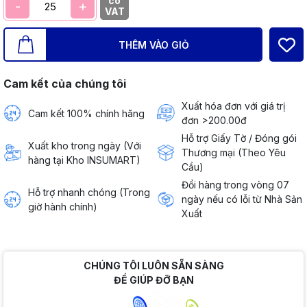
có
-
+
VAT
THÊM VÀO GIỎ
Cam kết của chúng tôi
Xuất hóa đơn với giá trị
Cam kết 100% chính hãng
đơn >200.00đ
Hỗ trợ Giấy Tờ / Đóng gói
Xuất kho trong ngày (Với
Thương mại (Theo Yêu
hàng tại Kho INSUMART)
Cầu)
Đổi hàng trong vòng 07
Hỗ trợ nhanh chóng (Trong
ngày nếu có lỗi từ Nhà Sản
giờ hành chính)
Xuất
CHÚNG TÔI LUÔN SẴN SÀNG
ĐỂ GIÚP ĐỠ BẠN