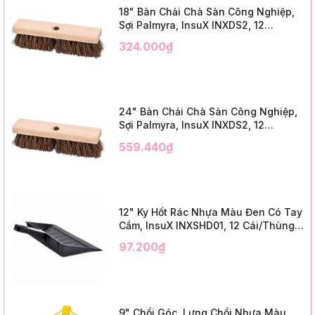
18" Bàn Chải Chà Sàn Công Nghiệp,
Sợi Palmyra, InsuX INXDS2, 12
Cái/Thùng (18" Brush Deck Scrub, 3"
324.000₫
Trim)
24" Bàn Chải Chà Sàn Công Nghiệp,
Sợi Palmyra, InsuX INXDS2, 12
Cái/Thùng (24" Brush Deck Scrub ,
559.440₫
3" Trim)
12" Ky Hốt Rác Nhựa Màu Đen Có Tay
Cầm, InsuX INXSHD01, 12 Cái/Thùng,
Mã IMPA 174141 (12" Dustpan Shovel,
97.200₫
Black Plastic)
9" Chổi Góc, Lưng Chổi Nhựa Màu