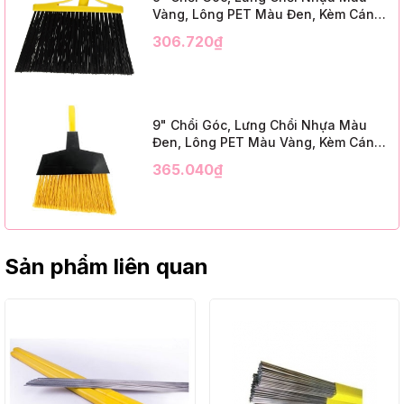
Vàng, Lông PET Màu Đen, Kèm Cán
Kim Loại Dài 1m2, InsuX INXABHB01,
306.720₫
12 Bộ/Thùng (9" Angle Broom, Yellow
Cap, Black PET, C/W 47" Metal
Handle)
9" Chổi Góc, Lưng Chổi Nhựa Màu
Đen, Lông PET Màu Vàng, Kèm Cán
Kim Loại Dài 1m2, InsuX INXABHY01,
365.040₫
12 Bộ/Thùng (9" Angle Broom, Black
Cap, Yellow PET, C/W 47" Metal
Handle)
Sản phẩm liên quan