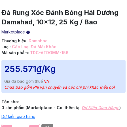
Đá Rung Xóc Đánh Bóng Hải Dương
Damahad, 10x12, 25 Kg / Bao
Marketplace
Thương hiệu:
Damahad
Loại:
Các Loại Đá Mài Khác
Mã sản phẩm:
TDC-VTDGMM-156
255.571₫
/Kg
Giá đã bao gồm thuế
VAT
Chưa bao gồm Phí vận chuyển và các chi phí khác (nếu có)
Tồn kho:
0 sản phẩm (Marketplace - Coi thêm tại
Dự Kiến Giao Hàng
)
Dự kiến giao hàng