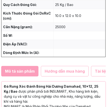
Quy Cách Đóng Gói:
25 Kg / Bao
Kích Thước Đóng Gói DxRxC
10.0 x 12.0 x 10.0
(cm):
Cân Nặng (gram):
25000
Số W:
Điện Áp (VAC):
Dòng Định Mức In (A):
Mô tả sản phẩm
Hướng dẫn mua hàng
Tài liệ
Đá Rung Xóc Đánh Bóng Hải Dương Damahad, 10x12, 25
Kg / Bao
được phân phối bởi INSUMART, Kho hàng linh kiện,
dụng cụ và vật tư công nghiệp cho nhà máy, năng lượng, dầu
khí và hàng hải.
INSUMART là Nhà Phân Phối Thương Mại của Damahad