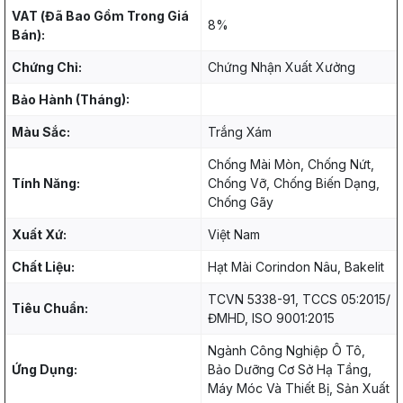
VAT (Đã Bao Gồm Trong Giá
8%
Bán):
Chứng Chỉ:
Chứng Nhận Xuất Xưởng
Bảo Hành (Tháng):
Màu Sắc:
Trắng Xám
Chống Mài Mòn, Chống Nứt,
Tính Năng:
Chống Vỡ, Chống Biến Dạng,
Chống Gãy
Xuất Xứ:
Việt Nam
Chất Liệu:
Hạt Mài Corindon Nâu, Bakelit
TCVN 5338-91, TCCS 05:2015/
Tiêu Chuẩn:
ĐMHD, ISO 9001:2015
Ngành Công Nghiệp Ô Tô,
Ứng Dụng:
Bảo Dưỡng Cơ Sở Hạ Tầng,
Máy Móc Và Thiết Bị, Sản Xuất