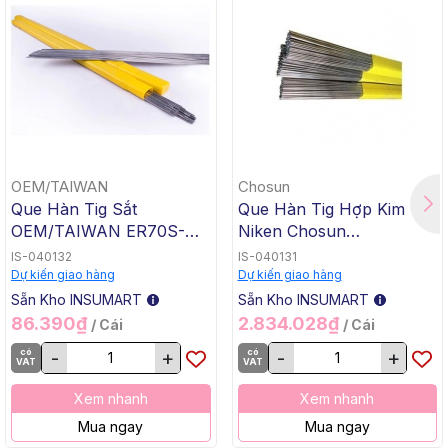
OEM/TAIWAN
Chosun
Que Hàn Tig Sắt
Que Hàn Tig Hợp Kim
OEM/TAIWAN ER70S-G
Niken Chosun
TG-50, 1.6x1000mm, 5 Kg
ERNiCrMo-3 TGC-625,
IS-040132
IS-040131
/ Hộp, 20 Kg / Thùng
2.4x1000mm, 5 Kg / Hộp,
Dự kiến giao hàng
Dự kiến giao hàng
20 Kg / Thùng
Sẵn Kho INSUMART
Sẵn Kho INSUMART
86.390₫
2.834.028₫
/ Cái
/ Cái
có
-
+
có
-
+
VAT
VAT
Xem nhanh
Xem nhanh
Mua ngay
Mua ngay