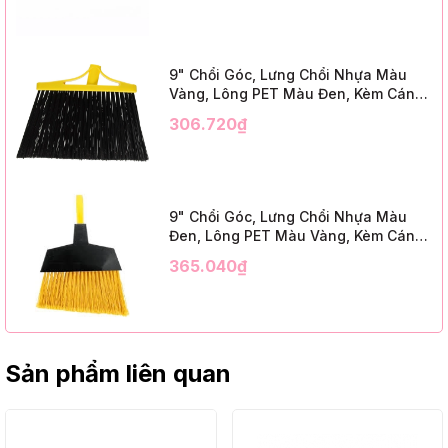
9" Chổi Góc, Lưng Chổi Nhựa Màu
Vàng, Lông PET Màu Đen, Kèm Cán
Kim Loại Dài 1m2, InsuX INXABHB01,
306.720₫
12 Bộ/Thùng (9" Angle Broom, Yellow
Cap, Black PET, C/W 47" Metal
Handle)
9" Chổi Góc, Lưng Chổi Nhựa Màu
Đen, Lông PET Màu Vàng, Kèm Cán
Kim Loại Dài 1m2, InsuX INXABHY01,
365.040₫
12 Bộ/Thùng (9" Angle Broom, Black
Cap, Yellow PET, C/W 47" Metal
Handle)
Sản phẩm liên quan