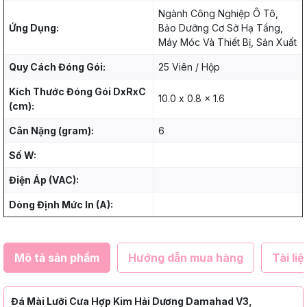
Ngành Công Nghiệp Ô Tô,
Ứng Dụng:
Bảo Dưỡng Cơ Sở Hạ Tầng,
Máy Móc Và Thiết Bị, Sản Xuất
Quy Cách Đóng Gói:
25 Viên / Hộp
Kích Thước Đóng Gói DxRxC
10.0 x 0.8 x 1.6
(cm):
Cân Nặng (gram):
6
Số W:
Điện Áp (VAC):
Dòng Định Mức In (A):
Mô tả sản phẩm
Hướng dẫn mua hàng
Tài liệ
Đá Mài Lưỡi Cưa Hợp Kim Hải Dương Damahad V3,