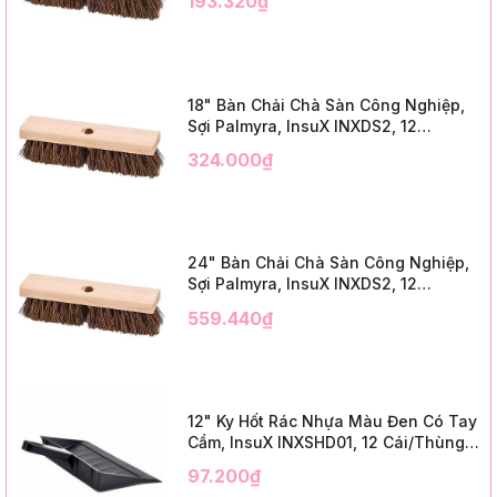
193.320₫
Trim)
18" Bàn Chải Chà Sàn Công Nghiệp,
Sợi Palmyra, InsuX INXDS2, 12
Cái/Thùng (18" Brush Deck Scrub, 3"
324.000₫
Trim)
24" Bàn Chải Chà Sàn Công Nghiệp,
Sợi Palmyra, InsuX INXDS2, 12
Cái/Thùng (24" Brush Deck Scrub ,
559.440₫
3" Trim)
12" Ky Hốt Rác Nhựa Màu Đen Có Tay
Cầm, InsuX INXSHD01, 12 Cái/Thùng,
Mã IMPA 174141 (12" Dustpan Shovel,
97.200₫
Black Plastic)