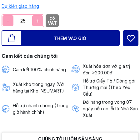
Dự kiến giao hàng
có
-
+
VAT
THÊM VÀO GIỎ
Cam kết của chúng tôi
Xuất hóa đơn với giá trị
Cam kết 100% chính hãng
đơn >200.00đ
Hỗ trợ Giấy Tờ / Đóng gói
Xuất kho trong ngày (Với
Thương mại (Theo Yêu
hàng tại Kho INSUMART)
Cầu)
Đổi hàng trong vòng 07
Hỗ trợ nhanh chóng (Trong
ngày nếu có lỗi từ Nhà Sản
giờ hành chính)
Xuất
CHÚNG TÔI LUÔN SẴN SÀNG