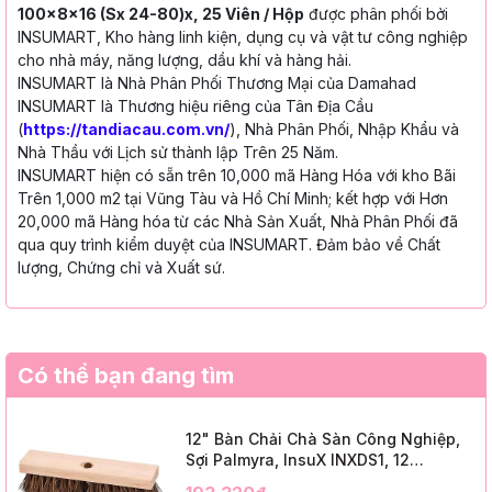
100x8x16 (Sx 24-80)x, 25 Viên / Hộp
được phân phối bởi
INSUMART, Kho hàng linh kiện, dụng cụ và vật tư công nghiệp
cho nhà máy, năng lượng, dầu khí và hàng hải.
INSUMART là Nhà Phân Phối Thương Mại của Damahad
INSUMART là Thương hiệu riêng của Tân Địa Cầu
(
https://tandiacau.com.vn/
), Nhà Phân Phối, Nhập Khẩu và
Nhà Thầu với Lịch sử thành lập Trên 25 Năm.
INSUMART hiện có sẵn trên 10,000 mã Hàng Hóa với kho Bãi
Trên 1,000 m2 tại Vũng Tàu và Hồ Chí Minh; kết hợp với Hơn
20,000 mã Hàng hóa từ các Nhà Sản Xuất, Nhà Phân Phối đã
qua quy trình kiểm duyệt của INSUMART. Đảm bảo về Chất
lượng, Chứng chỉ và Xuất sứ.
Có thể bạn đang tìm
12" Bàn Chải Chà Sàn Công Nghiệp,
Sợi Palmyra, InsuX INXDS1, 12
Cái/Thùng (12" Brush Deck Scrub, 2"