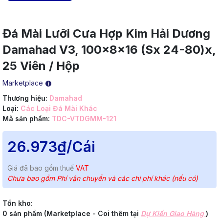
Đá Mài Lưỡi Cưa Hợp Kim Hải Dương
Damahad V3, 100x8x16 (Sx 24-80)x,
25 Viên / Hộp
Marketplace
Thương hiệu:
Damahad
Loại:
Các Loại Đá Mài Khác
Mã sản phẩm:
TDC-VTDGMM-121
26.973₫
/Cái
Giá đã bao gồm thuế
VAT
Chưa bao gồm Phí vận chuyển và các chi phí khác (nếu có)
Tồn kho:
0 sản phẩm (Marketplace - Coi thêm tại
Dự Kiến Giao Hàng
)