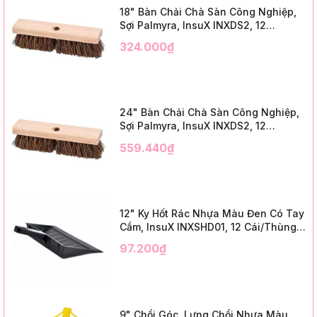
18" Bàn Chải Chà Sàn Công Nghiệp,
Sợi Palmyra, InsuX INXDS2, 12
Cái/Thùng (18" Brush Deck Scrub, 3"
324.000₫
Trim)
24" Bàn Chải Chà Sàn Công Nghiệp,
Sợi Palmyra, InsuX INXDS2, 12
Cái/Thùng (24" Brush Deck Scrub ,
559.440₫
3" Trim)
12" Ky Hốt Rác Nhựa Màu Đen Có Tay
Cầm, InsuX INXSHD01, 12 Cái/Thùng,
Mã IMPA 174141 (12" Dustpan Shovel,
97.200₫
Black Plastic)
9" Chổi Góc, Lưng Chổi Nhựa Màu