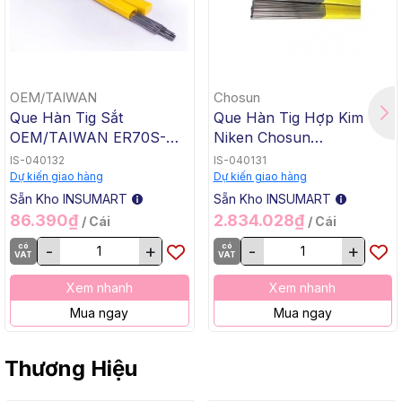
OEM/TAIWAN
Chosun
Que Hàn Tig Sắt
Que Hàn Tig Hợp Kim
OEM/TAIWAN ER70S-G
Niken Chosun
TG-50, 1.6x1000mm, 5 Kg
ERNiCrMo-3 TGC-625,
IS-040132
IS-040131
/ Hộp, 20 Kg / Thùng
2.4x1000mm, 5 Kg / Hộp,
Dự kiến giao hàng
Dự kiến giao hàng
20 Kg / Thùng
Sẵn Kho INSUMART
Sẵn Kho INSUMART
86.390₫
2.834.028₫
/ Cái
/ Cái
có
-
+
có
-
+
VAT
VAT
Xem nhanh
Xem nhanh
Mua ngay
Mua ngay
Thương Hiệu