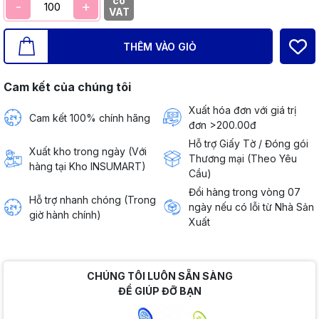
có
-
+
VAT
THÊM VÀO GIỎ
Cam kết của chúng tôi
Xuất hóa đơn với giá trị
Cam kết 100% chính hãng
đơn >200.00đ
Hỗ trợ Giấy Tờ / Đóng gói
Xuất kho trong ngày (Với
Thương mại (Theo Yêu
hàng tại Kho INSUMART)
Cầu)
Đổi hàng trong vòng 07
Hỗ trợ nhanh chóng (Trong
ngày nếu có lỗi từ Nhà Sản
giờ hành chính)
Xuất
CHÚNG TÔI LUÔN SẴN SÀNG
ĐỂ GIÚP ĐỠ BẠN