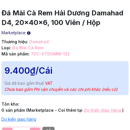
Đá Mài Cà Rem Hải Dương Damahad
D4, 20x40x6, 100 Viên / Hộp
Marketplace
Thương hiệu:
Damahad
Loại:
Đá Mài Cà Rem
Mã sản phẩm:
TDC-VTDGMM-132
9.400₫
/Cái
Giá đã bao gồm thuế
VAT
Chưa bao gồm Phí vận chuyển và các chi phí khác (nếu có)
Tồn kho:
0 sản phẩm (Marketplace - Coi thêm tại
Dự Kiến Giao Hàng
)
Dự kiến giao hàng