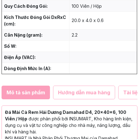
Quy Cách Đóng Gói:
100 Viên / Hộp
Kích Thước Đóng Gói DxRxC
20.0 x 4.0 x 0.6
(cm):
Cân Nặng (gram):
2.2
Số W:
Điện Áp (VAC):
Dòng Định Mức In (A):
Mô tả sản phẩm
Hướng dẫn mua hàng
Tài liệ
Đá Mài Cà Rem Hải Dương Damahad D4, 20x40x6, 100
Viên / Hộp
được phân phối bởi INSUMART, Kho hàng linh kiện,
dụng cụ và vật tư công nghiệp cho nhà máy, năng lượng, dầu
khí và hàng hải.
INSUMART là Nhà Phân Phối Thương Mại của Damahad