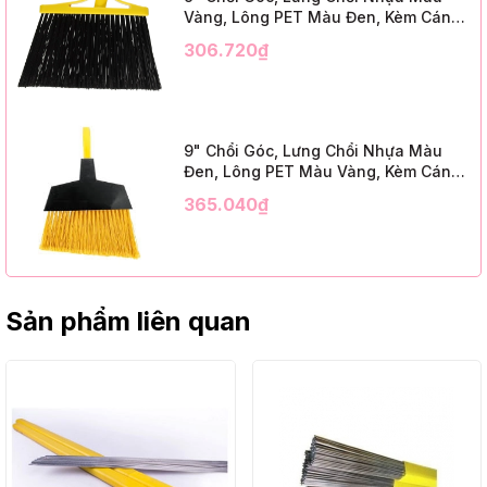
Vàng, Lông PET Màu Đen, Kèm Cán
Kim Loại Dài 1m2, InsuX INXABHB01,
306.720₫
12 Bộ/Thùng (9" Angle Broom, Yellow
Cap, Black PET, C/W 47" Metal
Handle)
9" Chổi Góc, Lưng Chổi Nhựa Màu
Đen, Lông PET Màu Vàng, Kèm Cán
Kim Loại Dài 1m2, InsuX INXABHY01,
365.040₫
12 Bộ/Thùng (9" Angle Broom, Black
Cap, Yellow PET, C/W 47" Metal
Handle)
Sản phẩm liên quan