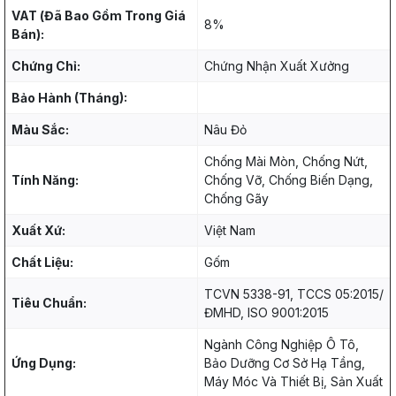
VAT (Đã Bao Gồm Trong Giá
8%
Bán):
Chứng Chỉ:
Chứng Nhận Xuất Xưởng
Bảo Hành (Tháng):
Màu Sắc:
Nâu Đỏ
Chống Mài Mòn, Chống Nứt,
Tính Năng:
Chống Vỡ, Chống Biến Dạng,
Chống Gãy
Xuất Xứ:
Việt Nam
Chất Liệu:
Gốm
TCVN 5338-91, TCCS 05:2015/
Tiêu Chuẩn:
ĐMHD, ISO 9001:2015
Ngành Công Nghiệp Ô Tô,
Ứng Dụng:
Bảo Dưỡng Cơ Sở Hạ Tầng,
Máy Móc Và Thiết Bị, Sản Xuất