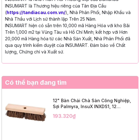
INSUMART là Thương hiệu riêng của Tân Địa Cầu
(
https://tandiacau.com.vn/
), Nhà Phân Phối, Nhập Khẩu và
Nhà Thầu với Lịch sử thành lập Trên 25 Năm.
INSUMART hiện có sẵn trên 10,000 mã Hàng Hóa với kho Bãi
Trên 1,000 m2 tại Vũng Tàu và Hồ Chí Minh; kết hợp với Hơn
20,000 mã Hàng hóa từ các Nhà Sản Xuất, Nhà Phân Phối đã
qua quy trình kiểm duyệt của INSUMART. Đảm bảo về Chất
lượng, Chứng chỉ và Xuất sứ.
Có thể bạn đang tìm
12" Bàn Chải Chà Sàn Công Nghiệp,
Sợi Palmyra, InsuX INXDS1, 12
Cái/Thùng (12" Brush Deck Scrub, 2"
193.320₫
Trim)