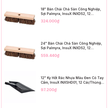
18" Bàn Chải Chà Sàn Công Nghiệp,
Sợi Palmyra, InsuX INXDS2, 12
Cái/Thùng (18" Brush Deck Scrub, 3"
324.000₫
Trim)
24" Bàn Chải Chà Sàn Công Nghiệp,
Sợi Palmyra, InsuX INXDS2, 12
Cái/Thùng (24" Brush Deck Scrub ,
559.440₫
3" Trim)
12" Ky Hốt Rác Nhựa Màu Đen Có Tay
Cầm, InsuX INXSHD01, 12 Cái/Thùng,
Mã IMPA 174141 (12" Dustpan Shovel,
97.200₫
Black Plastic)