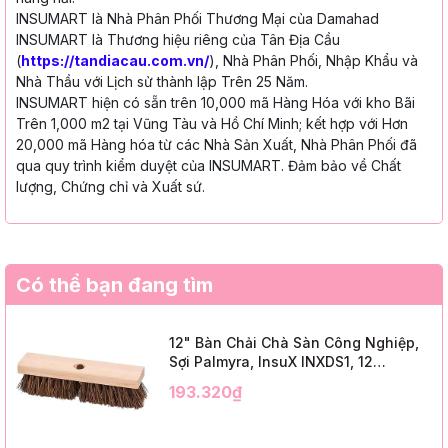
INSUMART là Nhà Phân Phối Thương Mại của Damahad
INSUMART là Thương hiệu riêng của Tân Địa Cầu
(
https://tandiacau.com.vn/
), Nhà Phân Phối, Nhập Khẩu và
Nhà Thầu với Lịch sử thành lập Trên 25 Năm.
INSUMART hiện có sẵn trên 10,000 mã Hàng Hóa với kho Bãi
Trên 1,000 m2 tại Vũng Tàu và Hồ Chí Minh; kết hợp với Hơn
20,000 mã Hàng hóa từ các Nhà Sản Xuất, Nhà Phân Phối đã
qua quy trình kiểm duyệt của INSUMART. Đảm bảo về Chất
lượng, Chứng chỉ và Xuất sứ.
Có thể bạn đang tìm
12" Bàn Chải Chà Sàn Công Nghiệp,
Sợi Palmyra, InsuX INXDS1, 12
Cái/Thùng (12" Brush Deck Scrub, 2"
193.320₫
Trim)