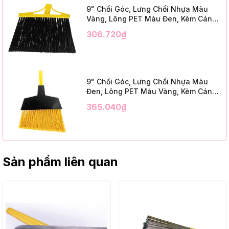
9" Chổi Góc, Lưng Chổi Nhựa Màu
Vàng, Lông PET Màu Đen, Kèm Cán
Kim Loại Dài 1m2, InsuX INXABHB01,
306.720₫
12 Bộ/Thùng (9" Angle Broom, Yellow
Cap, Black PET, C/W 47" Metal
Handle)
9" Chổi Góc, Lưng Chổi Nhựa Màu
Đen, Lông PET Màu Vàng, Kèm Cán
Kim Loại Dài 1m2, InsuX INXABHY01,
365.040₫
12 Bộ/Thùng (9" Angle Broom, Black
Cap, Yellow PET, C/W 47" Metal
Handle)
Sản phẩm liên quan