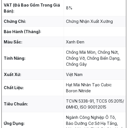
VAT (Đã Bao Gồm Trong Giá
8%
Bán):
Chứng Chỉ:
Chứng Nhận Xuất Xưởng
Bảo Hành (Tháng):
Màu Sắc:
Xanh Đen
Chống Mài Mòn, Chống Nứt,
Tính Năng:
Chống Vỡ, Chống Biến Dạng,
Chống Gãy
Xuất Xứ:
Việt Nam
Hạt Mài Nhân Tạo Cubic
Chất Liệu:
Boron Nitride
TCVN 5338-91, TCCS 05:2015/
Tiêu Chuẩn:
ĐMHD, ISO 9001:2015
Ngành Công Nghiệp Ô Tô,
Ứng Dụng:
Bảo Dưỡng Cơ Sở Hạ Tầng,