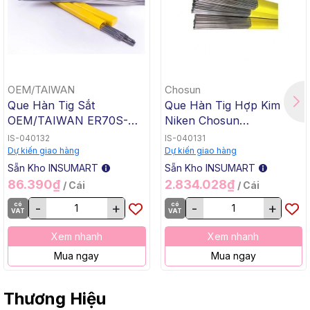
OEM/TAIWAN
Chosun
Que Hàn Tig Sắt
Que Hàn Tig Hợp Kim
OEM/TAIWAN ER70S-G
Niken Chosun
TG-50, 1.6x1000mm, 5 Kg
ERNiCrMo-3 TGC-625,
IS-040132
IS-040131
/ Hộp, 20 Kg / Thùng
2.4x1000mm, 5 Kg / Hộp,
Dự kiến giao hàng
Dự kiến giao hàng
20 Kg / Thùng
Sẵn Kho INSUMART
Sẵn Kho INSUMART
86.390₫
2.834.028₫
/ Cái
/ Cái
có
-
+
có
-
+
VAT
VAT
Xem nhanh
Xem nhanh
Mua ngay
Mua ngay
Thương Hiệu