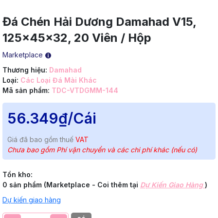
Đá Chén Hải Dương Damahad V15,
125x45x32, 20 Viên / Hộp
Marketplace
Thương hiệu:
Damahad
Loại:
Các Loại Đá Mài Khác
Mã sản phẩm:
TDC-VTDGMM-144
56.349₫
/Cái
Giá đã bao gồm thuế
VAT
Chưa bao gồm Phí vận chuyển và các chi phí khác (nếu có)
Tồn kho:
0 sản phẩm (Marketplace - Coi thêm tại
Dự Kiến Giao Hàng
)
Dự kiến giao hàng