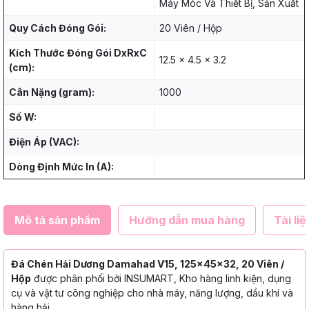
Máy Móc Và Thiết Bị, Sản Xuất
Quy Cách Đóng Gói:
20 Viên / Hộp
Kích Thước Đóng Gói DxRxC
12.5 x 4.5 x 3.2
(cm):
Cân Nặng (gram):
1000
Số W:
Điện Áp (VAC):
Dòng Định Mức In (A):
Mô tả sản phẩm
Hướng dẫn mua hàng
Tài liệ
Đá Chén Hải Dương Damahad V15, 125x45x32, 20 Viên /
Hộp
được phân phối bởi INSUMART, Kho hàng linh kiện, dụng
cụ và vật tư công nghiệp cho nhà máy, năng lượng, dầu khí và
hàng hải.