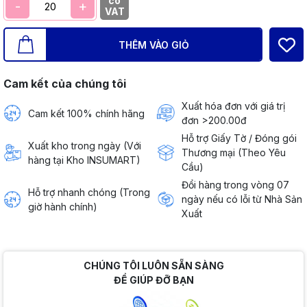
có
-
+
VAT
THÊM VÀO GIỎ
Cam kết của chúng tôi
Xuất hóa đơn với giá trị
Cam kết 100% chính hãng
đơn >200.00đ
Hỗ trợ Giấy Tờ / Đóng gói
Xuất kho trong ngày (Với
Thương mại (Theo Yêu
hàng tại Kho INSUMART)
Cầu)
Đổi hàng trong vòng 07
Hỗ trợ nhanh chóng (Trong
ngày nếu có lỗi từ Nhà Sản
giờ hành chính)
Xuất
CHÚNG TÔI LUÔN SẴN SÀNG
ĐỂ GIÚP ĐỠ BẠN