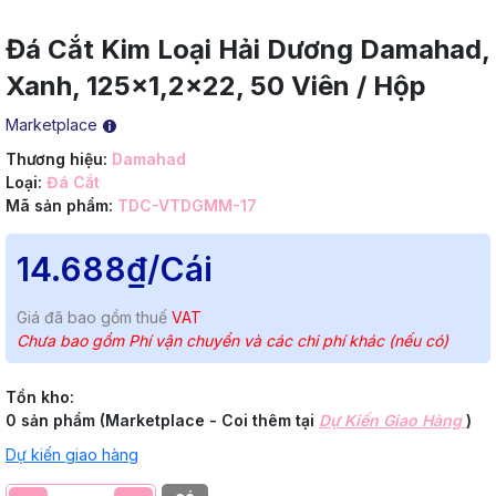
Đá Cắt Kim Loại Hải Dương Damahad,
Xanh, 125x1,2x22, 50 Viên / Hộp
Marketplace
Thương hiệu:
Damahad
Loại:
Đá Cắt
Mã sản phẩm:
TDC-VTDGMM-17
14.688₫
/Cái
Giá đã bao gồm thuế
VAT
Chưa bao gồm Phí vận chuyển và các chi phí khác (nếu có)
Tồn kho:
0 sản phẩm (Marketplace - Coi thêm tại
Dự Kiến Giao Hàng
)
Dự kiến giao hàng