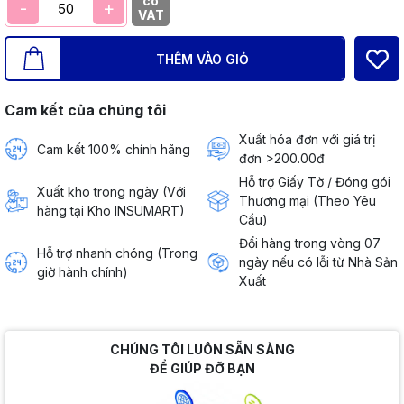
có
-
+
VAT
THÊM VÀO GIỎ
Cam kết của chúng tôi
Xuất hóa đơn với giá trị
Cam kết 100% chính hãng
đơn >200.00đ
Hỗ trợ Giấy Tờ / Đóng gói
Xuất kho trong ngày (Với
Thương mại (Theo Yêu
hàng tại Kho INSUMART)
Cầu)
Đổi hàng trong vòng 07
Hỗ trợ nhanh chóng (Trong
ngày nếu có lỗi từ Nhà Sản
giờ hành chính)
Xuất
CHÚNG TÔI LUÔN SẴN SÀNG
ĐỂ GIÚP ĐỠ BẠN