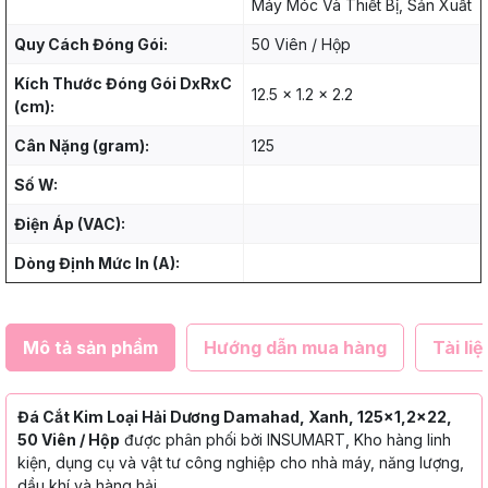
Máy Móc Và Thiết Bị, Sản Xuất
Quy Cách Đóng Gói:
50 Viên / Hộp
Kích Thước Đóng Gói DxRxC
12.5 x 1.2 x 2.2
(cm):
Cân Nặng (gram):
125
Số W:
Điện Áp (VAC):
Dòng Định Mức In (A):
Mô tả sản phẩm
Hướng dẫn mua hàng
Tài liệ
Đá Cắt Kim Loại Hải Dương Damahad, Xanh, 125x1,2x22,
50 Viên / Hộp
được phân phối bởi INSUMART, Kho hàng linh
kiện, dụng cụ và vật tư công nghiệp cho nhà máy, năng lượng,
dầu khí và hàng hải.