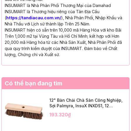
INSUMART là Nhà Phân Phối Thương Mại của Damahad
INSUMART là Thương hiệu riêng của Tân Địa Cầu
(
https://tandiacau.com.vn/
), Nhà Phân Phối, Nhập Khẩu và
Nhà Thầu với Lịch sử thành lập Trên 25 Năm.
INSUMART hiện có sẵn trên 10,000 mã Hàng Hóa với kho Bãi
Trên 1,000 m2 tại Vũng Tàu và Hồ Chí Minh; kết hợp với Hơn
20,000 mã Hàng hóa từ các Nhà Sản Xuất, Nhà Phân Phối đã
qua quy trình kiểm duyệt của INSUMART. Đảm bảo về Chất
lượng, Chứng chỉ và Xuất sứ.
Có thể bạn đang tìm
12" Bàn Chải Chà Sàn Công Nghiệp,
Sợi Palmyra, InsuX INXDS1, 12
Cái/Thùng (12" Brush Deck Scrub, 2"
193.320₫
Trim)