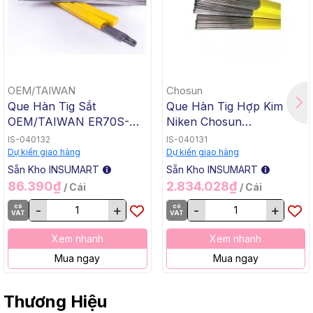
OEM/TAIWAN
Chosun
Que Hàn Tig Sắt
Que Hàn Tig Hợp Kim
OEM/TAIWAN ER70S-G
Niken Chosun
TG-50, 1.6x1000mm, 5 Kg
ERNiCrMo-3 TGC-625,
IS-040132
IS-040131
/ Hộp, 20 Kg / Thùng
2.4x1000mm, 5 Kg / Hộp,
Dự kiến giao hàng
Dự kiến giao hàng
20 Kg / Thùng
Sẵn Kho INSUMART
Sẵn Kho INSUMART
86.390₫
2.834.028₫
/ Cái
/ Cái
có
-
+
có
-
+
VAT
VAT
Xem nhanh
Xem nhanh
Mua ngay
Mua ngay
Thương Hiệu