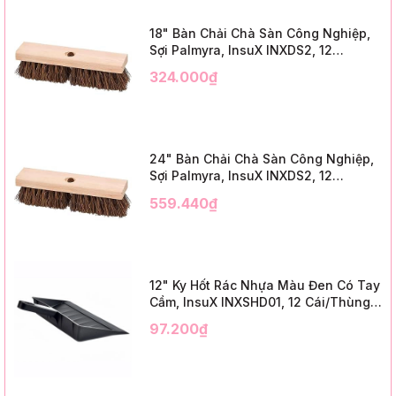
18" Bàn Chải Chà Sàn Công Nghiệp,
Sợi Palmyra, InsuX INXDS2, 12
Cái/Thùng (18" Brush Deck Scrub, 3"
324.000₫
Trim)
24" Bàn Chải Chà Sàn Công Nghiệp,
Sợi Palmyra, InsuX INXDS2, 12
Cái/Thùng (24" Brush Deck Scrub ,
559.440₫
3" Trim)
12" Ky Hốt Rác Nhựa Màu Đen Có Tay
Cầm, InsuX INXSHD01, 12 Cái/Thùng,
Mã IMPA 174141 (12" Dustpan Shovel,
97.200₫
Black Plastic)