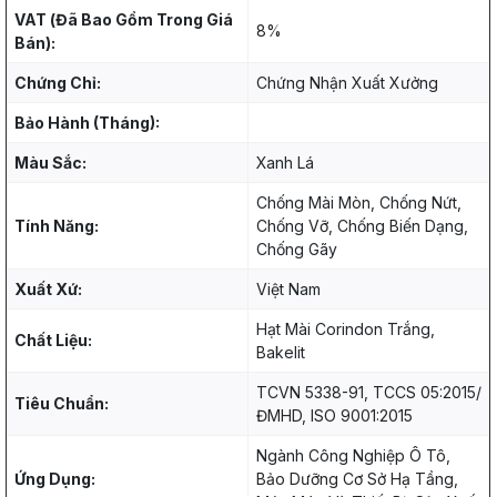
VAT (Đã Bao Gồm Trong Giá
8%
Bán):
Chứng Chỉ:
Chứng Nhận Xuất Xưởng
Bảo Hành (Tháng):
Màu Sắc:
Xanh Lá
Chống Mài Mòn, Chống Nứt,
Tính Năng:
Chống Vỡ, Chống Biến Dạng,
Chống Gãy
Xuất Xứ:
Việt Nam
Hạt Mài Corindon Trắng,
Chất Liệu:
Bakelit
TCVN 5338-91, TCCS 05:2015/
Tiêu Chuẩn:
ĐMHD, ISO 9001:2015
Ngành Công Nghiệp Ô Tô,
Ứng Dụng:
Bảo Dưỡng Cơ Sở Hạ Tầng,