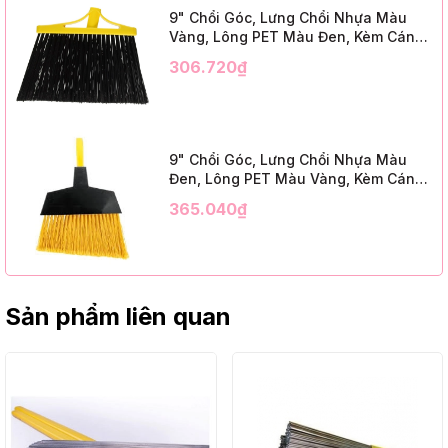
9" Chổi Góc, Lưng Chổi Nhựa Màu
Vàng, Lông PET Màu Đen, Kèm Cán
Kim Loại Dài 1m2, InsuX INXABHB01,
306.720₫
12 Bộ/Thùng (9" Angle Broom, Yellow
Cap, Black PET, C/W 47" Metal
Handle)
9" Chổi Góc, Lưng Chổi Nhựa Màu
Đen, Lông PET Màu Vàng, Kèm Cán
Kim Loại Dài 1m2, InsuX INXABHY01,
365.040₫
12 Bộ/Thùng (9" Angle Broom, Black
Cap, Yellow PET, C/W 47" Metal
Handle)
Sản phẩm liên quan