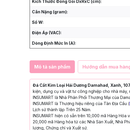
Kích Thước Đóng Gói DxRxC (cm):
Cân Nặng (gram):
Số W:
Điện Áp (VAC):
Dòng Định Mức In (A):
Mô tả sản phẩm
Hướng dẫn mua hàn
Đá Cắt Kim Loại Hải Dương Damahad, Xanh, 107
kiện, dụng cụ và vật tư công nghiệp cho nhà máy, 
INSUMART là Nhà Phân Phối Thương Mại của Dam
INSUMART là Thương hiệu riêng của Tân Địa Cầu (
Lịch sử thành lập Trên 25 Năm.
INSUMART hiện có sẵn trên 10,000 mã Hàng Hóa với
20,000 mã Hàng hóa từ các Nhà Sản Xuất, Nhà Phâ
lượng, Chứng chỉ và Xuất sứ.