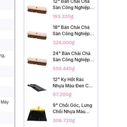
12" Bàn Chải Chà
Sàn Công Nghiệp,
Sợi Palmyra, InsuX
193.320₫
INXDS1, 12
Cái/Thùng (12"
18" Bàn Chải Chà
Brush Deck Scrub,
Sàn Công Nghiệp,
2" Trim)
Sợi Palmyra, InsuX
324.000₫
INXDS2, 12
Cái/Thùng (18"
24" Bàn Chải Chà
ng,
Brush Deck Scrub,
Sàn Công Nghiệp,
3" Trim)
Sợi Palmyra, InsuX
559.440₫
INXDS2, 12
Cái/Thùng (24"
12" Ky Hốt Rác
Brush Deck Scrub ,
Nhựa Màu Đen Có
3" Trim)
Tay Cầm, InsuX
97.200₫
INXSHD01, 12
, Máy
Cái/Thùng, Mã
9" Chổi Góc, Lưng
IMPA 174141 (12"
Chổi Nhựa Màu
Dustpan Shovel,
Vàng, Lông PET
306.720₫
Black Plastic)
Màu Đen, Kèm Cán