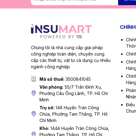
CHÍNH
Chín
Thôn
Chúng tôi là nhà cung cấp giải pháp
công nghiệp toàn diện, chuyên cung
Chín
cấp các thiết bị, vật tư và dụng cụ nhiều
Chín
ngành công nghiệp
Hàn
Chín
Mã số thuế:
3500841045
Hàn
Văn phòng:
55/7 Trần Đình Xu,
Phân
Phường Cầu Ông Lãnh, TP. Hồ Chí
Nhiệ
Minh
Điều
Trụ sở:
146 Huyền Trân Công
Chu
Chúa, Phường Tam Thắng, TP. Hồ
Chí Minh
Kho:
144A Huyền Trân Công Chúa,
Phường Tam Thắng, TP. Hồ Chí