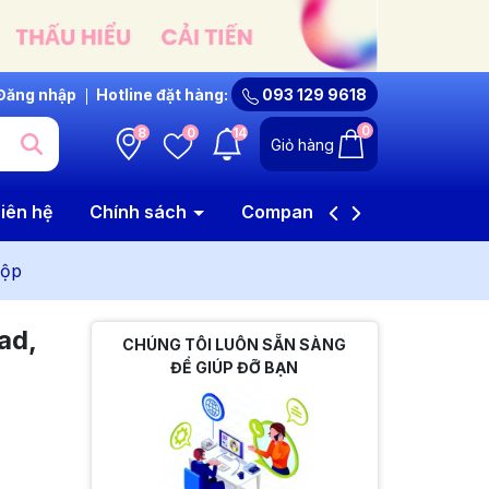
Đăng nhập
Hotline đặt hàng:
093 129 9618
0
8
0
14
Giỏ hàng
iên hệ
Chính sách
Company Profile
Hộp
ad,
CHÚNG TÔI LUÔN SẴN SÀNG
ĐỂ GIÚP ĐỠ BẠN