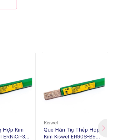
Kiswel
Kiswel
g Hợp Kim
Que Hàn Tig Thép Hợp
Que Hàn 
l ERNiCr-3
Kim Kiswel ER90S-B9
Kim Kisw