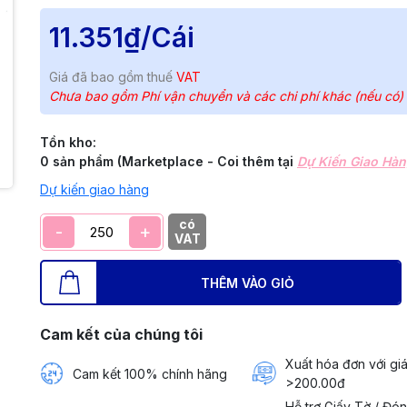
11.351₫
/Cái
Giá đã bao gồm thuế
VAT
Chưa bao gồm Phí vận chuyển và các chi phí khác (nếu có)
Tồn kho:
0 sản phẩm (Marketplace - Coi thêm tại
Dự Kiến Giao Hà
Dự kiến giao hàng
có
-
+
VAT
THÊM VÀO GIỎ
Cam kết của chúng tôi
Xuất hóa đơn với giá
Cam kết 100% chính hãng
>200.00đ
Hỗ trợ Giấy Tờ / Đó