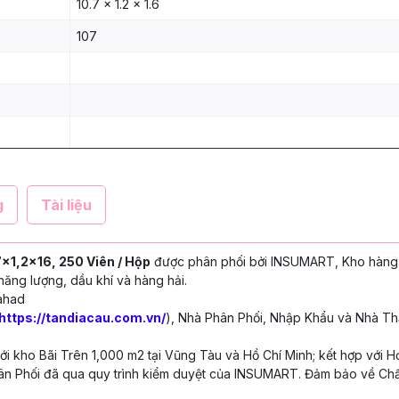
10.7 x 1.2 x 1.6
107
g
Tài liệu
x1,2x16, 250 Viên / Hộp
được phân phối bởi INSUMART, Kho hàng 
năng lượng, dầu khí và hàng hải.
ahad
https://tandiacau.com.vn/
), Nhà Phân Phối, Nhập Khẩu và Nhà Th
 kho Bãi Trên 1,000 m2 tại Vũng Tàu và Hồ Chí Minh; kết hợp với H
n Phối đã qua quy trình kiểm duyệt của INSUMART. Đảm bảo về Chấ