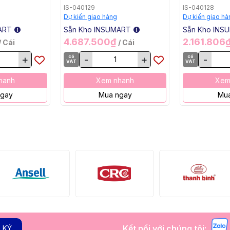
.4x1000mm,
ENiCrMo-3 T1-1/4 SW-
KW-T82, 2.
IS-040129
IS-040128
 Kg /
625, 1.2mm, 15 Kg / Cuộn
Kg / Hộp, 2
Dự kiến giao hàng
Dự kiến giao hà
ART
Sẵn Kho INSUMART
Sẵn Kho INS
4.687.500₫
2.161.806
/ Cái
/ Cái
+
có
-
+
có
-
VAT
VAT
hanh
Xem nhanh
Xem
ngay
Mua ngay
Mua
Kết nối với chúng tôi:
 KÝ