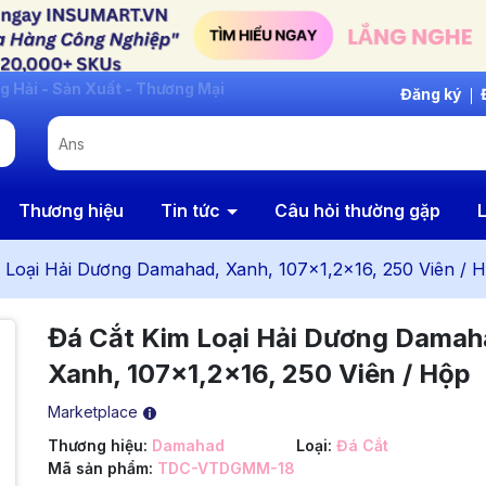
Đăng ký
Thương hiệu
Tin tức
Câu hỏi thường gặp
L
 Loại Hải Dương Damahad, Xanh, 107x1,2x16, 250 Viên / 
Đá Cắt Kim Loại Hải Dương Damah
Xanh, 107x1,2x16, 250 Viên / Hộp
Marketplace
Thương hiệu:
Damahad
Loại:
Đá Cắt
Mã sản phẩm:
TDC-VTDGMM-18