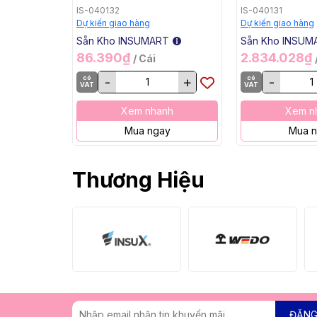
TG-50, 1.6x1000mm, 5 Kg
3 TGC-625, 2
IS-040132
IS-040131
/ Hộp, 20 Kg / Thùng
5 Kg / Hộp, 20
Dự kiến giao hàng
Dự kiến giao hàng
Thùng
Sẵn Kho INSUMART
Sẵn Kho INSUM
86.390₫
2.834.028₫
/ Cái
có
-
+
có
-
VAT
VAT
Xem nhanh
Xem n
Mua ngay
Mua 
Thương Hiệu
ĐĂNG