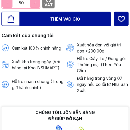
có
-
+
VAT
THÊM VÀO GIỎ
Cam kết của chúng tôi
Xuất hóa đơn với giá trị
Cam kết 100% chính hãng
đơn >200.00đ
Hỗ trợ Giấy Tờ / Đóng gói
Xuất kho trong ngày (Với
Thương mại (Theo Yêu
hàng tại Kho INSUMART)
Cầu)
Đổi hàng trong vòng 07
Hỗ trợ nhanh chóng (Trong
ngày nếu có lỗi từ Nhà Sản
giờ hành chính)
Xuất
CHÚNG TÔI LUÔN SẴN SÀNG
ĐỂ GIÚP ĐỠ BẠN