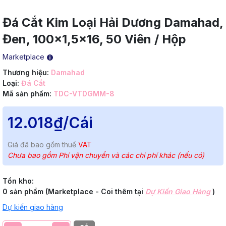
Đá Cắt Kim Loại Hải Dương Damahad,
Đen, 100x1,5x16, 50 Viên / Hộp
Marketplace
Thương hiệu:
Damahad
Loại:
Đá Cắt
Mã sản phẩm:
TDC-VTDGMM-8
12.018₫
/Cái
Giá đã bao gồm thuế
VAT
Chưa bao gồm Phí vận chuyển và các chi phí khác (nếu có)
Tồn kho:
0 sản phẩm (Marketplace - Coi thêm tại
Dự Kiến Giao Hàng
)
Dự kiến giao hàng