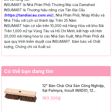
INSUMART là Nhà Phân Phối Thương Mại của Damahad
INSUMART là Thương hiệu riêng của Tân Địa Cầu
(
https://tandiacau.com.vn/
), Nhà Phân Phối, Nhập Khẩu và
Nhà Thầu với Lịch sử thành lập Trên 25 Năm.
INSUMART hiện có sẵn trên 10,000 mã Hàng Hóa với kho Bãi
Trên 1,000 m2 tại Vũng Tàu và Hồ Chí Minh; kết hợp với Hơn
20,000 mã Hàng hóa từ các Nhà Sản Xuất, Nhà Phân Phối đã
qua quy trình kiểm duyệt của INSUMART. Đảm bảo về Chất
lượng, Chứng chỉ và Xuất sứ.
Có thể bạn đang tìm
12" Bàn Chải Chà Sàn Công Nghiệp,
Sợi Palmyra, InsuX INXDS1, 12
Cái/Thùng (12" Brush Deck Scrub, 2"
193.320₫
Trim)