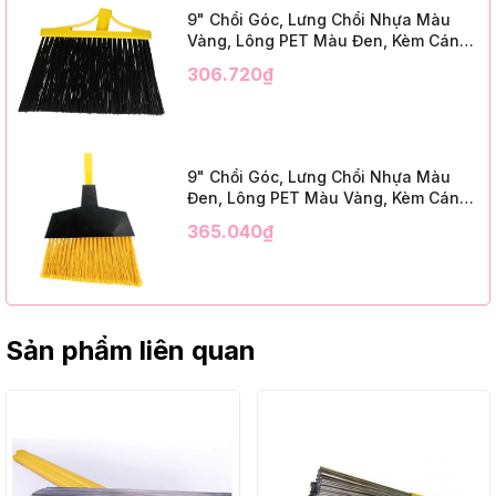
9" Chổi Góc, Lưng Chổi Nhựa Màu
Vàng, Lông PET Màu Đen, Kèm Cán
Kim Loại Dài 1m2, InsuX INXABHB01,
306.720₫
12 Bộ/Thùng (9" Angle Broom, Yellow
Cap, Black PET, C/W 47" Metal
Handle)
9" Chổi Góc, Lưng Chổi Nhựa Màu
Đen, Lông PET Màu Vàng, Kèm Cán
Kim Loại Dài 1m2, InsuX INXABHY01,
365.040₫
12 Bộ/Thùng (9" Angle Broom, Black
Cap, Yellow PET, C/W 47" Metal
Handle)
Sản phẩm liên quan