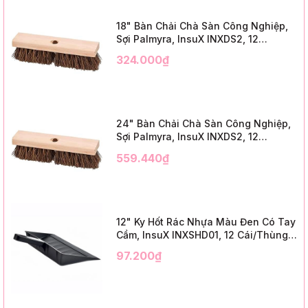
18" Bàn Chải Chà Sàn Công Nghiệp,
Sợi Palmyra, InsuX INXDS2, 12
Cái/Thùng (18" Brush Deck Scrub, 3"
324.000₫
Trim)
24" Bàn Chải Chà Sàn Công Nghiệp,
Sợi Palmyra, InsuX INXDS2, 12
Cái/Thùng (24" Brush Deck Scrub ,
559.440₫
3" Trim)
12" Ky Hốt Rác Nhựa Màu Đen Có Tay
Cầm, InsuX INXSHD01, 12 Cái/Thùng,
Mã IMPA 174141 (12" Dustpan Shovel,
97.200₫
Black Plastic)