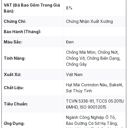
VAT (Đã Bao Gồm Trong Giá
8%
Bán):
Chứng Chỉ:
Chứng Nhận Xuất Xưởng
Bảo Hành (Tháng):
Màu Sắc:
Đen
Chống Mài Mòn, Chống Nứt,
Tính Năng:
Chống Vỡ, Chống Biến Dạng,
Chống Gãy
Xuất Xứ:
Việt Nam
Hạt Mài Corindon Nâu, Bakelit,
Chất Liệu:
Sợi Thủy Tinh
TCVN 5338-91, TCCS 05:2015/
Tiêu Chuẩn:
ĐMHD, ISO 9001:2015
Ngành Công Nghiệp Ô Tô,
Ứng Dụng:
Bảo Dưỡng Cơ Sở Hạ Tầng,