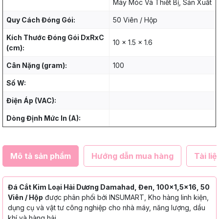
Máy Móc Và Thiết Bị, Sản Xuất
Quy Cách Đóng Gói:
50 Viên / Hộp
Kích Thước Đóng Gói DxRxC
10 x 1.5 x 1.6
(cm):
Cân Nặng (gram):
100
Số W:
Điện Áp (VAC):
Dòng Định Mức In (A):
Mô tả sản phẩm
Hướng dẫn mua hàng
Tài liệ
Đá Cắt Kim Loại Hải Dương Damahad, Đen, 100x1,5x16, 50
Viên / Hộp
được phân phối bởi INSUMART, Kho hàng linh kiện,
dụng cụ và vật tư công nghiệp cho nhà máy, năng lượng, dầu
khí và hàng hải.