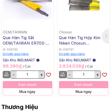
OEM/TAIWAN
Chosun
Que Hàn Tig Sắt
Que Hàn Tig Hợp Kim
OEM/TAIWAN ER70S-G
Niken Chosun
TG-50, 1.6x1000mm, 5 Kg
ERNiCrMo-3 TGC-625,
IS-040132
IS-040131
/ Hộp, 20 Kg / Thùng
2.4x1000mm, 5 Kg / Hộp,
Dự kiến giao hàng
Dự kiến giao hàng
20 Kg / Thùng
Sẵn Kho INSUMART
Sẵn Kho INSUMART
86.390₫
2.834.028₫
/ Cái
/ Cái
có
-
+
có
-
+
VAT
VAT
Xem nhanh
Xem nhanh
Mua ngay
Mua ngay
Thương Hiệu