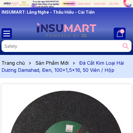
INSUMART: Lắng Nghe - Thấu Hiểu - Cải Tiến
0
Trang chủ
Sản Phẩm Mới
Đá Cắt Kim Loại Hải
Dương Damahad, Đen, 100x1,5x16, 50 Viên / Hộp