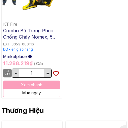
KT Fire
Combo Bộ Trang Phục
Chống Cháy Nomex, 5
Món KT Fire KTFSN700,
EXT-0053-000116
Màu Xanh Đen
Dự kiến giao hàng
Marketplace
11.288.219₫
/ Cái
có
-
+
VAT
Xem nhanh
Mua ngay
Thương Hiệu