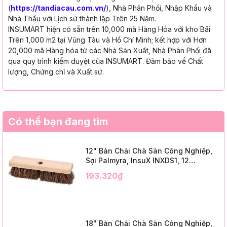
(
https://tandiacau.com.vn/
), Nhà Phân Phối, Nhập Khẩu và
Nhà Thầu với Lịch sử thành lập Trên 25 Năm.
INSUMART hiện có sẵn trên 10,000 mã Hàng Hóa với kho Bãi
Trên 1,000 m2 tại Vũng Tàu và Hồ Chí Minh; kết hợp với Hơn
20,000 mã Hàng hóa từ các Nhà Sản Xuất, Nhà Phân Phối đã
qua quy trình kiểm duyệt của INSUMART. Đảm bảo về Chất
lượng, Chứng chỉ và Xuất sứ.
Có thể bạn đang tìm
12" Bàn Chải Chà Sàn Công Nghiệp,
Sợi Palmyra, InsuX INXDS1, 12
Cái/Thùng (12" Brush Deck Scrub, 2"
193.320₫
Trim)
18" Bàn Chải Chà Sàn Công Nghiệp,