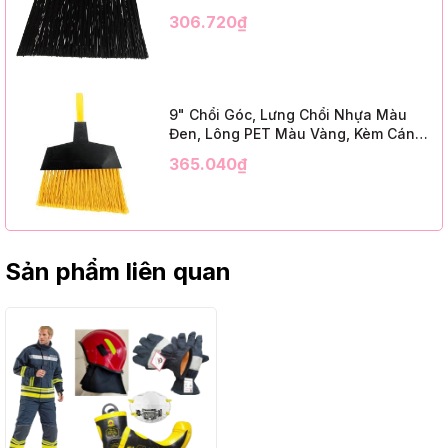
Kim Loại Dài 1m2, InsuX INXABHB01,
306.720₫
12 Bộ/Thùng (9" Angle Broom, Yellow
Cap, Black PET, C/W 47" Metal
Handle)
9" Chổi Góc, Lưng Chổi Nhựa Màu
Đen, Lông PET Màu Vàng, Kèm Cán
Kim Loại Dài 1m2, InsuX INXABHY01,
365.040₫
12 Bộ/Thùng (9" Angle Broom, Black
Cap, Yellow PET, C/W 47" Metal
Handle)
Sản phẩm liên quan