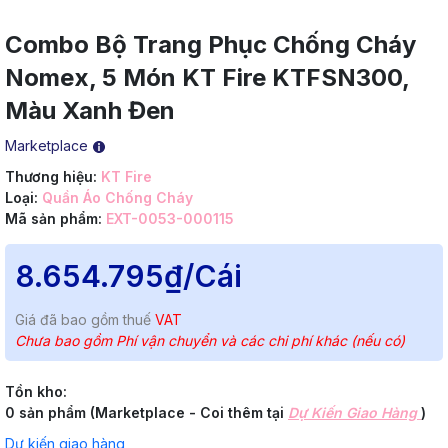
Combo Bộ Trang Phục Chống Cháy
Nomex, 5 Món KT Fire KTFSN300,
Màu Xanh Đen
Marketplace
Thương hiệu:
KT Fire
Loại:
Quần Áo Chống Cháy
Mã sản phẩm:
EXT-0053-000115
8.654.795₫
/Cái
Giá đã bao gồm thuế
VAT
Chưa bao gồm Phí vận chuyển và các chi phí khác (nếu có)
Tồn kho:
0 sản phẩm (Marketplace - Coi thêm tại
Dự Kiến Giao Hàng
)
Dự kiến giao hàng