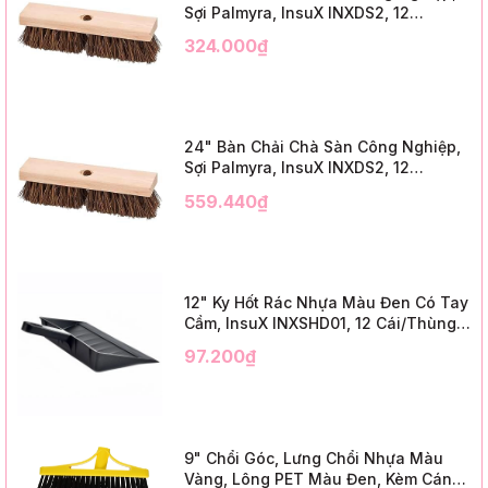
Sợi Palmyra, InsuX INXDS2, 12
Cái/Thùng (18" Brush Deck Scrub, 3"
324.000₫
Trim)
24" Bàn Chải Chà Sàn Công Nghiệp,
Sợi Palmyra, InsuX INXDS2, 12
Cái/Thùng (24" Brush Deck Scrub ,
559.440₫
3" Trim)
12" Ky Hốt Rác Nhựa Màu Đen Có Tay
Cầm, InsuX INXSHD01, 12 Cái/Thùng,
Mã IMPA 174141 (12" Dustpan Shovel,
97.200₫
Black Plastic)
9" Chổi Góc, Lưng Chổi Nhựa Màu
Vàng, Lông PET Màu Đen, Kèm Cán