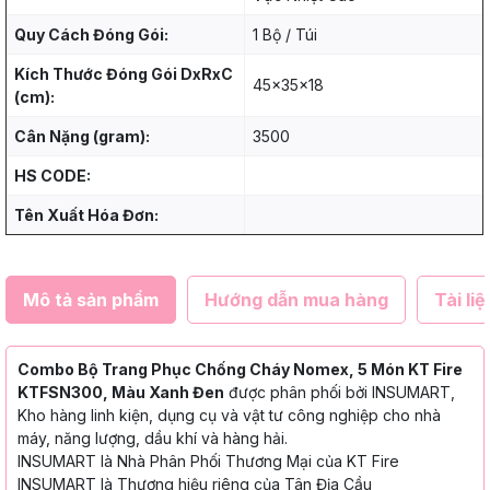
Quy Cách Đóng Gói:
1 Bộ / Túi
Kích Thước Đóng Gói DxRxC
45x35x18
(cm):
Cân Nặng (gram):
3500
HS CODE:
Tên Xuất Hóa Đơn:
Mô tả sản phẩm
Hướng dẫn mua hàng
Tài liệ
Combo Bộ Trang Phục Chống Cháy Nomex, 5 Món KT Fire
KTFSN300, Màu Xanh Đen
được phân phối bởi INSUMART,
Kho hàng linh kiện, dụng cụ và vật tư công nghiệp cho nhà
máy, năng lượng, dầu khí và hàng hải.
INSUMART là Nhà Phân Phối Thương Mại của KT Fire
INSUMART là Thương hiệu riêng của Tân Địa Cầu