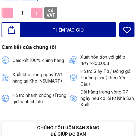
có
-
+
VAT
THÊM VÀO GIỎ
Cam kết của chúng tôi
Xuất hóa đơn với giá trị
Cam kết 100% chính hãng
đơn >200.00đ
Hỗ trợ Giấy Tờ / Đóng gói
Xuất kho trong ngày (Với
Thương mại (Theo Yêu
hàng tại Kho INSUMART)
Cầu)
Đổi hàng trong vòng 07
Hỗ trợ nhanh chóng (Trong
ngày nếu có lỗi từ Nhà Sản
giờ hành chính)
Xuất
CHÚNG TÔI LUÔN SẴN SÀNG
ĐỂ GIÚP ĐỠ BẠN