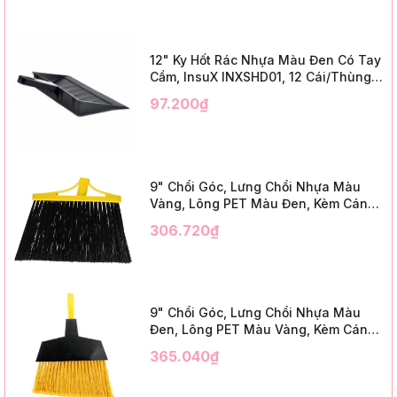
12" Ky Hốt Rác Nhựa Màu Đen Có Tay
Cầm, InsuX INXSHD01, 12 Cái/Thùng,
Mã IMPA 174141 (12" Dustpan Shovel,
97.200₫
Black Plastic)
9" Chổi Góc, Lưng Chổi Nhựa Màu
Vàng, Lông PET Màu Đen, Kèm Cán
Kim Loại Dài 1m2, InsuX INXABHB01,
306.720₫
12 Bộ/Thùng (9" Angle Broom, Yellow
Cap, Black PET, C/W 47" Metal
Handle)
9" Chổi Góc, Lưng Chổi Nhựa Màu
Đen, Lông PET Màu Vàng, Kèm Cán
Kim Loại Dài 1m2, InsuX INXABHY01,
365.040₫
12 Bộ/Thùng (9" Angle Broom, Black
Cap, Yellow PET, C/W 47" Metal
Handle)