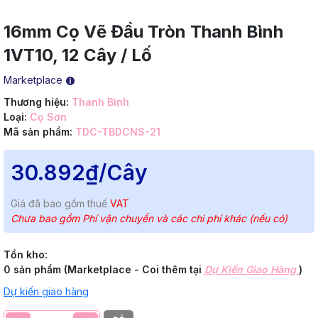
16mm Cọ Vẽ Đầu Tròn Thanh Bình
1VT10, 12 Cây / Lố
Marketplace
Thương hiệu:
Thanh Bình
Loại:
Cọ Sơn
Mã sản phẩm:
TDC-TBDCNS-21
30.892₫
/Cây
Giá đã bao gồm thuế
VAT
Chưa bao gồm Phí vận chuyển và các chi phí khác (nếu có)
Tồn kho:
0 sản phẩm (Marketplace - Coi thêm tại
Dự Kiến Giao Hàng
)
Dự kiến giao hàng