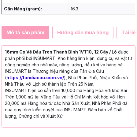
Cân Nặng (gram):
16.3
Mô tả sản phẩm
Hướng dẫn mua hàng
Tài liệ
16mm Cọ Vẽ Đầu Tròn Thanh Bình 1VT10, 12 Cây / Lố
được
phân phối bởi INSUMART, Kho hàng linh kiện, dụng cụ và vật tư
công nghiệp cho nhà máy, năng lượng, dầu khí và hàng hải.
INSUMART là Thương hiệu riêng của Tân Địa Cầu
(
https://tandiacau.com.vn/
), Nhà Phân Phối, Nhập Khẩu và
Nhà Thầu với Lịch sử thành lập Trên 25 Năm.
INSUMART hiện có sẵn trên 10,000 mã Hàng Hóa với kho Bãi
Trên 1,000 m2 tại Vũng Tàu và Hồ Chí Minh; kết hợp với Hơn
20,000 mã Hàng hóa từ các Nhà Sản Xuất, Nhà Phân Phối đã
qua quy trình kiểm duyệt của INSUMART. Đảm bảo về Chất
lượng, Chứng chỉ và Xuất Xứ.