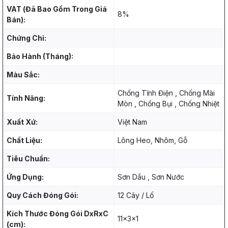
VAT (Đã Bao Gồm Trong Giá
8%
Bán):
Chứng Chỉ:
Bảo Hành (Tháng):
Màu Sắc:
Chống Tĩnh Điện , Chống Mài
Tính Năng:
Mòn , Chống Bụi , Chống Nhiệt
Xuất Xứ:
Việt Nam
Chất Liệu:
Lông Heo, Nhôm, Gỗ
Tiêu Chuẩn:
Ứng Dụng:
Sơn Dầu , Sơn Nước
Quy Cách Đóng Gói:
12 Cây / Lố
Kích Thước Đóng Gói DxRxC
11x3x1
(cm):