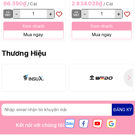
86.390₫
2.834.028₫
/ Cái
/ Cái
có
-
+
có
-
+
VAT
VAT
Xem nhanh
Xem nhanh
Mua ngay
Mua ngay
Thương Hiệu
ĐĂNG KÝ
Kết nối với chúng tôi: