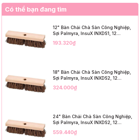
Có thể bạn đang tìm
12" Bàn Chải Chà Sàn Công Nghiệp,
Sợi Palmyra, InsuX INXDS1, 12
Cái/Thùng (12" Brush Deck Scrub, 2"
193.320₫
Trim)
18" Bàn Chải Chà Sàn Công Nghiệp,
Sợi Palmyra, InsuX INXDS2, 12
Cái/Thùng (18" Brush Deck Scrub, 3"
324.000₫
Trim)
24" Bàn Chải Chà Sàn Công Nghiệp,
Sợi Palmyra, InsuX INXDS2, 12
Cái/Thùng (24" Brush Deck Scrub ,
559.440₫
3" Trim)