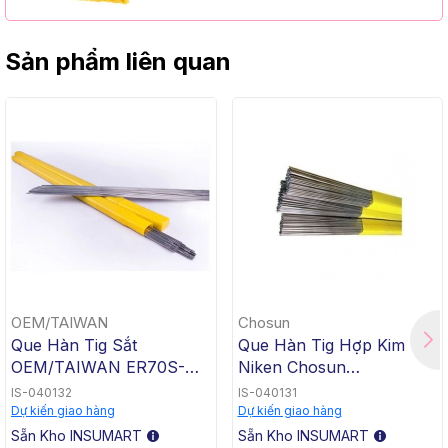
Sản phẩm liên quan
OEM/TAIWAN
Chosun
Que Hàn Tig Sắt
Que Hàn Tig Hợp Kim
OEM/TAIWAN ER70S-G
Niken Chosun
TG-50, 1.6x1000mm, 5 Kg
ERNiCrMo-3 TGC-625,
IS-040132
IS-040131
/ Hộp, 20 Kg / Thùng
2.4x1000mm, 5 Kg / Hộp,
Dự kiến giao hàng
Dự kiến giao hàng
20 Kg / Thùng
Sẵn Kho INSUMART
Sẵn Kho INSUMART