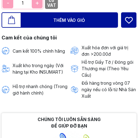
có
-
+
VAT
THÊM VÀO GIỎ
Cam kết của chúng tôi
Xuất hóa đơn với giá trị
Cam kết 100% chính hãng
đơn >200.00đ
Hỗ trợ Giấy Tờ / Đóng gói
Xuất kho trong ngày (Với
Thương mại (Theo Yêu
hàng tại Kho INSUMART)
Cầu)
Đổi hàng trong vòng 07
Hỗ trợ nhanh chóng (Trong
ngày nếu có lỗi từ Nhà Sản
giờ hành chính)
Xuất
CHÚNG TÔI LUÔN SẴN SÀNG
ĐỂ GIÚP ĐỠ BẠN