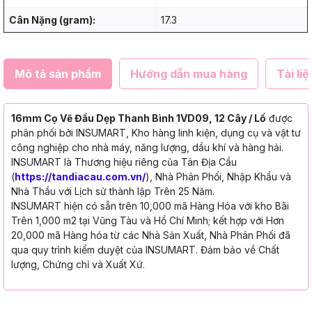
Cân Nặng (gram):
17.3
Mô tả sản phẩm
Hướng dẫn mua hàng
Tài liệ
16mm Cọ Vẽ Đầu Dẹp Thanh Bình 1VD09, 12 Cây / Lố
được
phân phối bởi INSUMART, Kho hàng linh kiện, dụng cụ và vật tư
công nghiệp cho nhà máy, năng lượng, dầu khí và hàng hải.
INSUMART là Thương hiệu riêng của Tân Địa Cầu
(
https://tandiacau.com.vn/
), Nhà Phân Phối, Nhập Khẩu và
Nhà Thầu với Lịch sử thành lập Trên 25 Năm.
INSUMART hiện có sẵn trên 10,000 mã Hàng Hóa với kho Bãi
Trên 1,000 m2 tại Vũng Tàu và Hồ Chí Minh; kết hợp với Hơn
20,000 mã Hàng hóa từ các Nhà Sản Xuất, Nhà Phân Phối đã
qua quy trình kiểm duyệt của INSUMART. Đảm bảo về Chất
lượng, Chứng chỉ và Xuất Xứ.