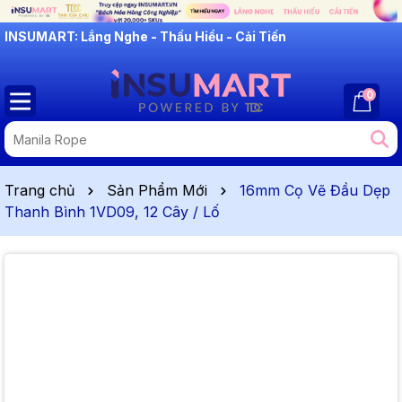
INSUMART: Lắng Nghe - Thấu Hiểu - Cải Tiến
Phục vụ 25,000+ Mã hàng cho Năng Lượng - Hàng Hải - Sản
Xuất - Thương Mại
0
Trang chủ
Sản Phẩm Mới
16mm Cọ Vẽ Đầu Dẹp
Thanh Bình 1VD09, 12 Cây / Lố