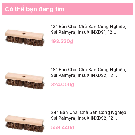
Có thể bạn đang tìm
12" Bàn Chải Chà Sàn Công Nghiệp,
Sợi Palmyra, InsuX INXDS1, 12
Cái/Thùng (12" Brush Deck Scrub, 2"
193.320₫
Trim)
18" Bàn Chải Chà Sàn Công Nghiệp,
Sợi Palmyra, InsuX INXDS2, 12
Cái/Thùng (18" Brush Deck Scrub, 3"
324.000₫
Trim)
24" Bàn Chải Chà Sàn Công Nghiệp,
Sợi Palmyra, InsuX INXDS2, 12
Cái/Thùng (24" Brush Deck Scrub ,
559.440₫
3" Trim)