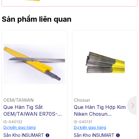
Sản phẩm liên quan
OEM/TAIWAN
Chosun
Que Hàn Tig Sắt
Que Hàn Tig Hợp Kim
OEM/TAIWAN ER70S-G
Niken Chosun
TG-50, 1.6x1000mm, 5 Kg
ERNiCrMo-3 TGC-625,
IS-040132
IS-040131
/ Hộp, 20 Kg / Thùng
2.4x1000mm, 5 Kg / Hộp,
Dự kiến giao hàng
Dự kiến giao hàng
20 Kg / Thùng
Sẵn Kho INSUMART
Sẵn Kho INSUMART