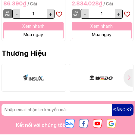
86.390₫
2.834.028₫
/ Cái
/ Cái
có
-
+
có
-
+
VAT
VAT
Xem nhanh
Xem nhanh
Mua ngay
Mua ngay
Thương Hiệu
ĐĂNG KÝ
Kết nối với chúng tôi: