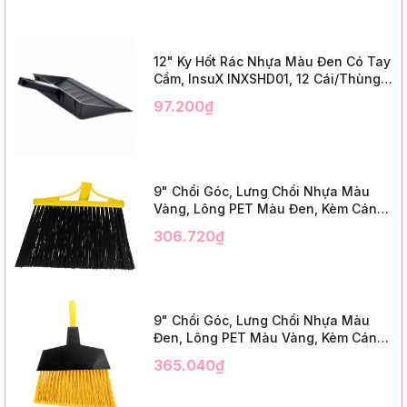
12" Ky Hốt Rác Nhựa Màu Đen Có Tay
Cầm, InsuX INXSHD01, 12 Cái/Thùng,
Mã IMPA 174141 (12" Dustpan Shovel,
97.200₫
Black Plastic)
9" Chổi Góc, Lưng Chổi Nhựa Màu
Vàng, Lông PET Màu Đen, Kèm Cán
Kim Loại Dài 1m2, InsuX INXABHB01,
306.720₫
12 Bộ/Thùng (9" Angle Broom, Yellow
Cap, Black PET, C/W 47" Metal
Handle)
9" Chổi Góc, Lưng Chổi Nhựa Màu
Đen, Lông PET Màu Vàng, Kèm Cán
Kim Loại Dài 1m2, InsuX INXABHY01,
365.040₫
12 Bộ/Thùng (9" Angle Broom, Black
Cap, Yellow PET, C/W 47" Metal
Handle)