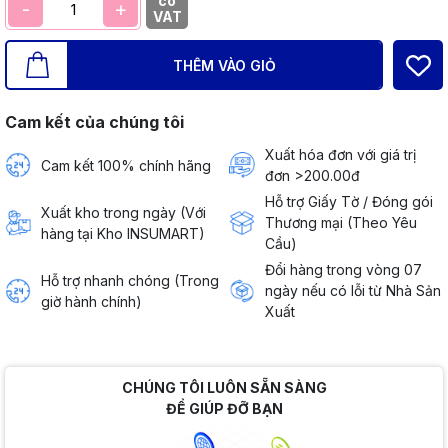
có
-
+
VAT
THÊM VÀO GIỎ
Cam kết của chúng tôi
Xuất hóa đơn với giá trị
Cam kết 100% chính hãng
đơn >200.00đ
Hỗ trợ Giấy Tờ / Đóng gói
Xuất kho trong ngày (Với
Thương mại (Theo Yêu
hàng tại Kho INSUMART)
Cầu)
Đổi hàng trong vòng 07
Hỗ trợ nhanh chóng (Trong
ngày nếu có lỗi từ Nhà Sản
giờ hành chính)
Xuất
CHÚNG TÔI LUÔN SẴN SÀNG
ĐỂ GIÚP ĐỠ BẠN