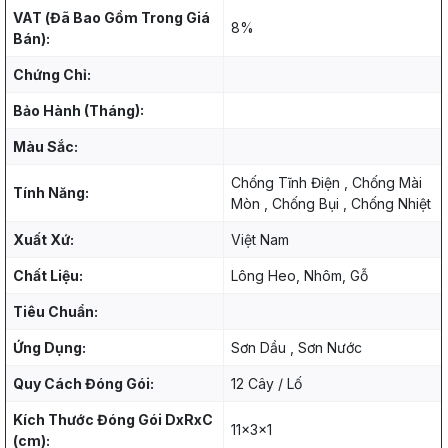
VAT (Đã Bao Gồm Trong Giá
8%
Bán):
Chứng Chỉ:
Bảo Hành (Tháng):
Màu Sắc:
Chống Tĩnh Điện , Chống Mài
Tính Năng:
Mòn , Chống Bụi , Chống Nhiệt
Xuất Xứ:
Việt Nam
Chất Liệu:
Lông Heo, Nhôm, Gỗ
Tiêu Chuẩn:
Ứng Dụng:
Sơn Dầu , Sơn Nước
Quy Cách Đóng Gói:
12 Cây / Lố
Kích Thước Đóng Gói DxRxC
11x3x1
(cm):