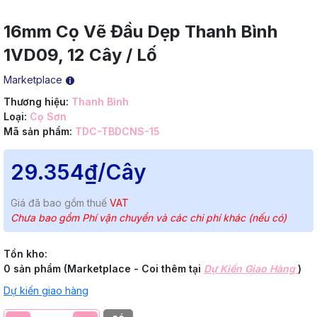
16mm Cọ Vẽ Đầu Dẹp Thanh Bình
1VD09, 12 Cây / Lố
Marketplace
Thương hiệu:
Thanh Bình
Loại:
Cọ Sơn
Mã sản phẩm:
TDC-TBDCNS-15
29.354₫
/Cây
Giá đã bao gồm thuế
VAT
Chưa bao gồm Phí vận chuyển và các chi phí khác (nếu có)
Tồn kho:
0 sản phẩm (Marketplace - Coi thêm tại
Dự Kiến Giao Hàng
)
Dự kiến giao hàng