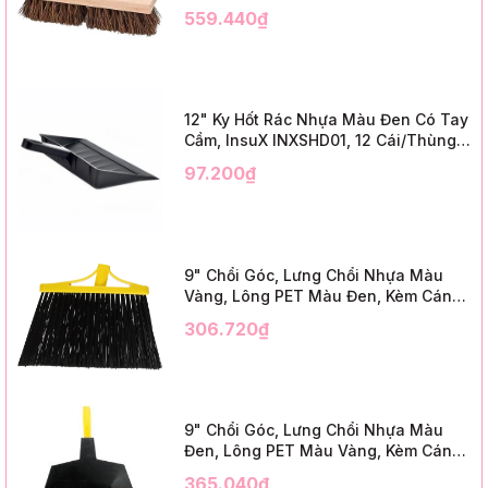
Cái/Thùng (24" Brush Deck Scrub ,
559.440₫
3" Trim)
12" Ky Hốt Rác Nhựa Màu Đen Có Tay
Cầm, InsuX INXSHD01, 12 Cái/Thùng,
Mã IMPA 174141 (12" Dustpan Shovel,
97.200₫
Black Plastic)
9" Chổi Góc, Lưng Chổi Nhựa Màu
Vàng, Lông PET Màu Đen, Kèm Cán
Kim Loại Dài 1m2, InsuX INXABHB01,
306.720₫
12 Bộ/Thùng (9" Angle Broom, Yellow
Cap, Black PET, C/W 47" Metal
Handle)
9" Chổi Góc, Lưng Chổi Nhựa Màu
Đen, Lông PET Màu Vàng, Kèm Cán
Kim Loại Dài 1m2, InsuX INXABHY01,
365.040₫