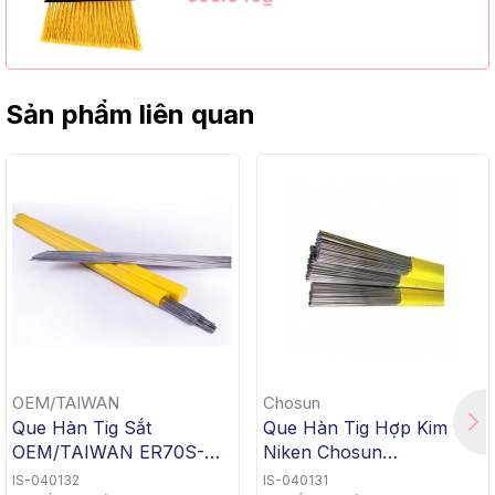
12 Bộ/Thùng (9" Angle Broom, Black
Cap, Yellow PET, C/W 47" Metal
Handle)
Sản phẩm liên quan
OEM/TAIWAN
Chosun
Que Hàn Tig Sắt
Que Hàn Tig Hợp Kim
OEM/TAIWAN ER70S-G
Niken Chosun
TG-50, 1.6x1000mm, 5 Kg
ERNiCrMo-3 TGC-625,
IS-040132
IS-040131