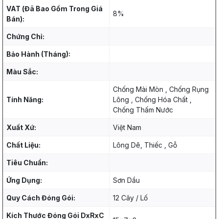
VAT (Đã Bao Gồm Trong Giá
8%
Bán):
Chứng Chỉ:
Bảo Hành (Tháng):
Màu Sắc:
Chống Mài Mòn , Chống Rụng
Tính Năng:
Lông , Chống Hóa Chất ,
Chống Thấm Nước
Xuất Xứ:
Việt Nam
Chất Liệu:
Lông Dê, Thiếc , Gỗ
Tiêu Chuẩn:
Ứng Dụng:
Sơn Dầu
Quy Cách Đóng Gói:
12 Cây / Lố
Kích Thước Đóng Gói DxRxC