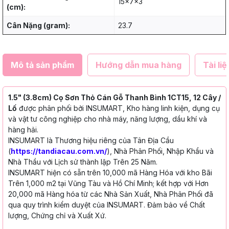
15x7x3
(cm):
Cân Nặng (gram):
23.7
Mô tả sản phẩm
Hướng dẫn mua hàng
Tài liệ
1.5" (3.8cm) Cọ Sơn Thỏ Cán Gỗ Thanh Bình 1CT15, 12 Cây /
Lố
được phân phối bởi INSUMART, Kho hàng linh kiện, dụng cụ
và vật tư công nghiệp cho nhà máy, năng lượng, dầu khí và
hàng hải.
INSUMART là Thương hiệu riêng của Tân Địa Cầu
(
https://tandiacau.com.vn/
), Nhà Phân Phối, Nhập Khẩu và
Nhà Thầu với Lịch sử thành lập Trên 25 Năm.
INSUMART hiện có sẵn trên 10,000 mã Hàng Hóa với kho Bãi
Trên 1,000 m2 tại Vũng Tàu và Hồ Chí Minh; kết hợp với Hơn
20,000 mã Hàng hóa từ các Nhà Sản Xuất, Nhà Phân Phối đã
qua quy trình kiểm duyệt của INSUMART. Đảm bảo về Chất
lượng, Chứng chỉ và Xuất Xứ.