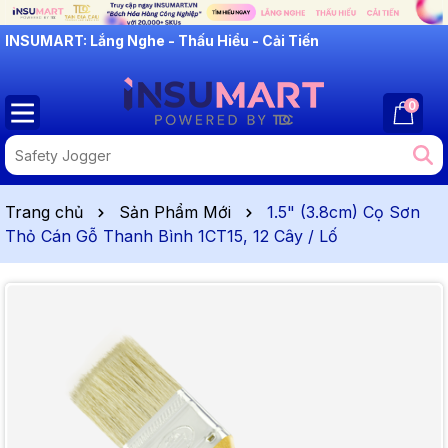
INSUMART: Lắng Nghe - Thấu Hiểu - Cải Tiến
0
Trang chủ
Sản Phẩm Mới
1.5" (3.8cm) Cọ Sơn
Thỏ Cán Gỗ Thanh Bình 1CT15, 12 Cây / Lố