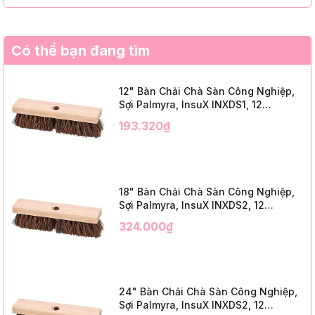
Có thể bạn đang tìm
12" Bàn Chải Chà Sàn Công Nghiệp,
Sợi Palmyra, InsuX INXDS1, 12
Cái/Thùng (12" Brush Deck Scrub, 2"
193.320₫
Trim)
18" Bàn Chải Chà Sàn Công Nghiệp,
Sợi Palmyra, InsuX INXDS2, 12
Cái/Thùng (18" Brush Deck Scrub, 3"
324.000₫
Trim)
24" Bàn Chải Chà Sàn Công Nghiệp,
Sợi Palmyra, InsuX INXDS2, 12