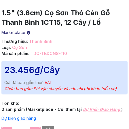
1.5" (3.8cm) Cọ Sơn Thỏ Cán Gỗ
Thanh Bình 1CT15, 12 Cây / Lố
Marketplace
Thương hiệu:
Thanh Bình
Loại:
Cọ Sơn
Mã sản phẩm:
TDC-TBDCNS-110
23.456₫
/Cây
Giá đã bao gồm thuế
VAT
Chưa bao gồm Phí vận chuyển và các chi phí khác (nếu có)
Tồn kho:
0 sản phẩm (Marketplace - Coi thêm tại
Dự Kiến Giao Hàng
)
Dự kiến giao hàng