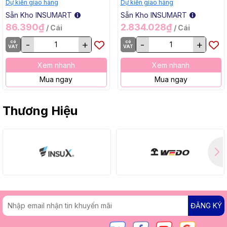
/ Hộp, 20 Kg / Thùng
2.4x1000mm, 5 Kg / Hộp,
Dự kiến giao hàng
Dự kiến giao hàng
20 Kg / Thùng
Sẵn Kho INSUMART
Sẵn Kho INSUMART
86.390₫
2.834.028₫
/ Cái
/ Cái
có
-
+
có
-
+
VAT
VAT
Xem nhanh
Xem nhanh
Mua ngay
Mua ngay
Thương Hiệu
ĐĂNG KÝ