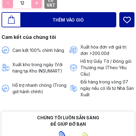
có
-
+
VAT
THÊM VÀO GIỎ
Cam kết của chúng tôi
Xuất hóa đơn với giá trị
Cam kết 100% chính hãng
đơn >200.00đ
Hỗ trợ Giấy Tờ / Đóng gói
Xuất kho trong ngày (Với
Thương mại (Theo Yêu
hàng tại Kho INSUMART)
Cầu)
Đổi hàng trong vòng 07
Hỗ trợ nhanh chóng (Trong
ngày nếu có lỗi từ Nhà Sản
giờ hành chính)
Xuất
CHÚNG TÔI LUÔN SẴN SÀNG
ĐỂ GIÚP ĐỠ BẠN