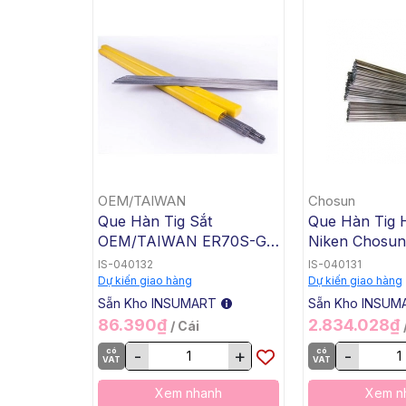
OEM/TAIWAN
Chosun
Que Hàn Tig Sắt
Que Hàn Tig 
OEM/TAIWAN ER70S-G
Niken Chosu
TG-50, 1.6x1000mm, 5 Kg
3 TGC-625, 2
IS-040132
IS-040131
/ Hộp, 20 Kg / Thùng
5 Kg / Hộp, 20
Dự kiến giao hàng
Dự kiến giao hàng
Thùng
Sẵn Kho INSUMART
Sẵn Kho INSUM
86.390₫
2.834.028₫
/ Cái
có
-
+
có
-
VAT
VAT
Xem nhanh
Xem n