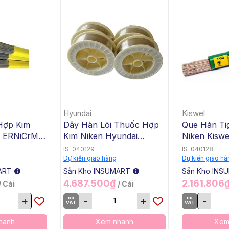
Hyundai
Kiswel
Hợp Kim
Dây Hàn Lõi Thuốc Hợp
Que Hàn Ti
n ERNiCrMo-
Kim Niken Hyundai
Niken Kiswe
.4x1000mm,
ENiCrMo-3 T1-1/4 SW-
KW-T82, 2.
IS-040129
IS-040128
 Kg /
625, 1.2mm, 15 Kg / Cuộn
Kg / Hộp, 2
Dự kiến giao hàng
Dự kiến giao hà
ART
Sẵn Kho INSUMART
Sẵn Kho INS
4.687.500₫
2.161.806
/ Cái
/ Cái
+
có
-
+
có
-
VAT
VAT
hanh
Xem nhanh
Xem