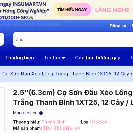
Đăng ký
Thương hiệu
Tin tức
Câu hỏi thường gặp
L
) Cọ Sơn Đầu Xéo Lông Trắng Thanh Bình 1XT25, 12 Cây /
2.5"(6.3cm) Cọ Sơn Đầu Xéo Lông
Trắng Thanh Bình 1XT25, 12 Cây / 
Marketplace
Thương hiệu:
Thanh Bình
Loại:
Cọ Sơn
Mã sản phẩm:
TDC-TBDCNS-80