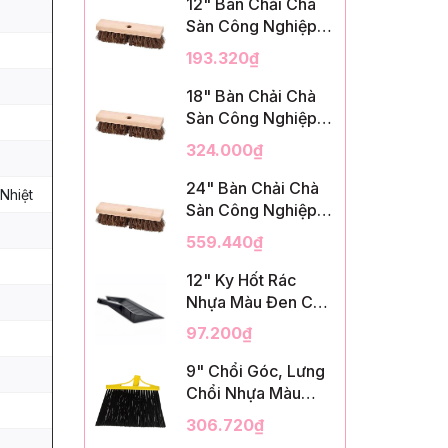
12" Bàn Chải Chà
Sàn Công Nghiệp,
Sợi Palmyra, InsuX
193.320₫
INXDS1, 12
Cái/Thùng (12"
18" Bàn Chải Chà
Brush Deck Scrub,
Sàn Công Nghiệp,
2" Trim)
Sợi Palmyra, InsuX
324.000₫
INXDS2, 12
Cái/Thùng (18"
24" Bàn Chải Chà
Nhiệt
Brush Deck Scrub,
Sàn Công Nghiệp,
3" Trim)
Sợi Palmyra, InsuX
559.440₫
INXDS2, 12
Cái/Thùng (24"
12" Ky Hốt Rác
Brush Deck Scrub ,
Nhựa Màu Đen Có
3" Trim)
Tay Cầm, InsuX
97.200₫
INXSHD01, 12
Cái/Thùng, Mã
9" Chổi Góc, Lưng
IMPA 174141 (12"
Chổi Nhựa Màu
Dustpan Shovel,
Vàng, Lông PET
306.720₫
Black Plastic)
Màu Đen, Kèm Cán