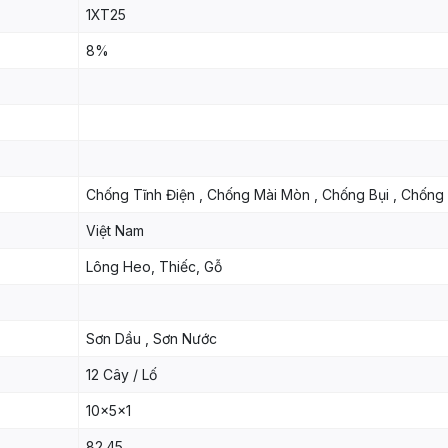
1XT25
8%
Chống Tĩnh Điện , Chống Mài Mòn , Chống Bụi , Chống 
Việt Nam
Lông Heo, Thiếc, Gỗ
Sơn Dầu , Sơn Nước
12 Cây / Lố
10x5x1
82.45