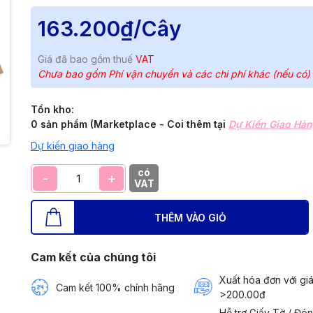
163.200₫
/Cây
Giá đã bao gồm thuế
VAT
Chưa bao gồm Phí vận chuyển và các chi phí khác (nếu có)
Tồn kho:
0 sản phẩm (Marketplace - Coi thêm tại
Dự Kiến Giao Hà
Dự kiến giao hàng
có
-
+
VAT
THÊM VÀO GIỎ
Cam kết của chúng tôi
Xuất hóa đơn với giá
Cam kết 100% chính hãng
>200.00đ
Hỗ trợ Giấy Tờ / Đó