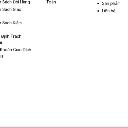
h Sách Đổi Hàng
Toán
Sản phẩm
h Sách Giao
Liên hệ
g
h Sách Kiểm
g
 Định Trách
m
 Khoản Giao Dịch
ng