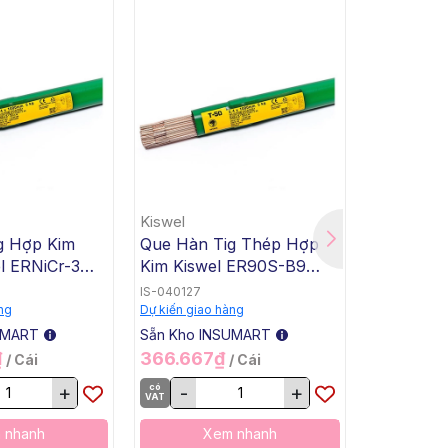
Kiswel
Kiswel
g Hợp Kim
Que Hàn Tig Thép Hợp
Que Hàn 
l ERNiCr-3
Kim Kiswel ER90S-B9
Kim Kisw
4x1000mm, 5
T90SB9, 2.4x1000mm, 5
T90SB3, 
IS-040127
IS-040126
0 Kg / Thùng
Kg / Hộp, 20 Kg / Thùng
Kg / Hộp,
ng
Dự kiến giao hàng
Dự kiến giao
UMART
Sẵn Kho INSUMART
Sẵn Kho I
₫
366.667₫
302.50
/ Cái
/ Cái
+
có
-
+
có
-
VAT
VAT
 nhanh
Xem nhanh
X