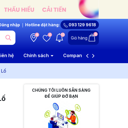
Đăng nhập
Hotline đặt hàng:
093 129 9618
0
8
0
13
Giỏ hàng
iên hệ
Chính sách
Company Profile
 Lố
CHÚNG TÔI LUÔN SẴN SÀNG
ĐỂ GIÚP ĐỠ BẠN
Lố