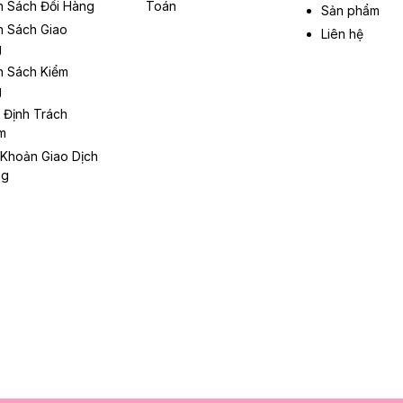
h Sách Đổi Hàng
Toán
Sản phẩm
h Sách Giao
Liên hệ
g
h Sách Kiểm
g
 Định Trách
m
 Khoản Giao Dịch
ng