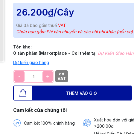
26.200₫
/Cây
Giá đã bao gồm thuế
VAT
Chưa bao gồm Phí vận chuyển và các chi phí khác (nếu có)
Tồn kho:
0 sản phẩm (Marketplace - Coi thêm tại
Dự Kiến Giao Hà
Dự kiến giao hàng
có
-
+
VAT
THÊM VÀO GIỎ
Cam kết của chúng tôi
Xuất hóa đơn với giá
Cam kết 100% chính hãng
>200.00đ
Hỗ trợ Giấy Tờ / Đó