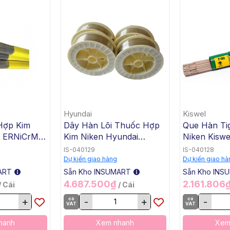
Hyundai
Kiswel
Hợp Kim
Dây Hàn Lõi Thuốc Hợp
Que Hàn Ti
n ERNiCrMo-
Kim Niken Hyundai
Niken Kiswe
.4x1000mm,
ENiCrMo-3 T1-1/4 SW-
KW-T82, 2.
IS-040129
IS-040128
 Kg /
625, 1.2mm, 15 Kg / Cuộn
Kg / Hộp, 2
Dự kiến giao hàng
Dự kiến giao hà
ART
Sẵn Kho INSUMART
Sẵn Kho INS
4.687.500₫
2.161.806
/ Cái
/ Cái
+
có
-
+
có
-
VAT
VAT
hanh
Xem nhanh
Xem