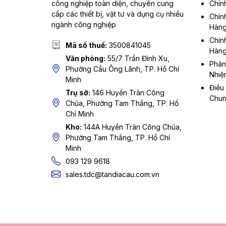
công nghiệp toàn diện, chuyên cung
Chín
cấp các thiết bị, vật tư và dụng cụ nhiều
Chín
ngành công nghiệp
Hàn
Chín
Mã số thuế:
3500841045
Hàn
Văn phòng:
55/7 Trần Đình Xu,
Phân
Phường Cầu Ông Lãnh, TP. Hồ Chí
Nhiệ
Minh
Điều
Trụ sở:
146 Huyền Trân Công
Chu
Chúa, Phường Tam Thắng, TP. Hồ
Chí Minh
Kho:
144A Huyền Trân Công Chúa,
Phường Tam Thắng, TP. Hồ Chí
Minh
093 129 9618
sales.tdc@tandiacau.com.vn