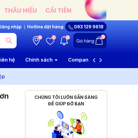
Đăng nhập
Hotline đặt hàng:
093 129 9618
0
8
0
14
Giỏ hàng
iên hệ
Chính sách
Company Profile
ộp
rơn
CHÚNG TÔI LUÔN SẴN SÀNG
ĐỂ GIÚP ĐỠ BẠN