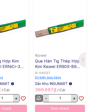
Kiswel
Kiswel
g Hợp Kim
Que Hàn Tig Thép Hợp
Que Hàn 
l ERNiCr-3
Kim Kiswel ER90S-B9
Kim Kisw
4x1000mm, 5
T90SB9, 2.4x1000mm, 5
T90SB3, 
IS-040127
IS-040126
0 Kg / Thùng
Kg / Hộp, 20 Kg / Thùng
Kg / Hộp,
ng
Dự kiến giao hàng
Dự kiến giao
UMART
Sẵn Kho INSUMART
Sẵn Kho I
₫
366.667₫
302.50
/ Cái
/ Cái
+
có
-
+
có
-
VAT
VAT
 nhanh
Xem nhanh
X