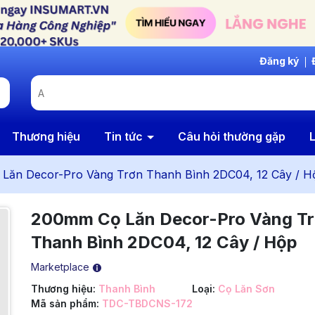
Đăng ký
Thương hiệu
Tin tức
Câu hỏi thường gặp
L
Lăn Decor-Pro Vàng Trơn Thanh Bình 2DC04, 12 Cây / H
200mm Cọ Lăn Decor-Pro Vàng T
Thanh Bình 2DC04, 12 Cây / Hộp
Marketplace
Thương hiệu:
Thanh Bình
Loại:
Cọ Lăn Sơn
Mã sản phẩm:
TDC-TBDCNS-172