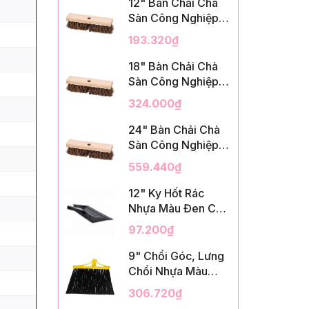
12" Bàn Chải Chà
Sàn Công Nghiệp,
Sợi Palmyra, InsuX
193.320₫
INXDS1, 12
Cái/Thùng (12"
18" Bàn Chải Chà
Brush Deck Scrub,
Sàn Công Nghiệp,
2" Trim)
Sợi Palmyra, InsuX
324.000₫
INXDS2, 12
Cái/Thùng (18"
24" Bàn Chải Chà
Brush Deck Scrub,
Sàn Công Nghiệp,
3" Trim)
Sợi Palmyra, InsuX
559.440₫
INXDS2, 12
Cái/Thùng (24"
12" Ky Hốt Rác
Brush Deck Scrub ,
Nhựa Màu Đen Có
3" Trim)
Tay Cầm, InsuX
97.200₫
INXSHD01, 12
Cái/Thùng, Mã
9" Chổi Góc, Lưng
IMPA 174141 (12"
Chổi Nhựa Màu
Dustpan Shovel,
Vàng, Lông PET
306.720₫
Black Plastic)
Màu Đen, Kèm Cán