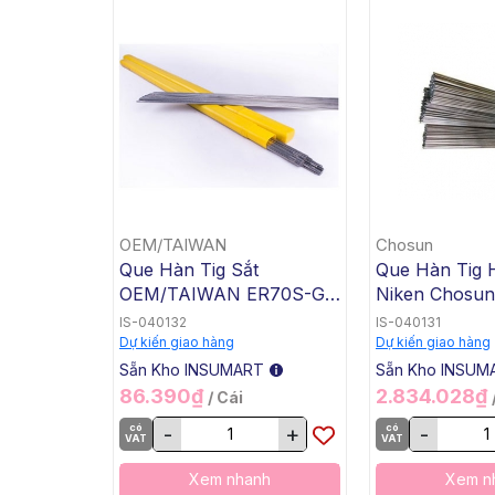
OEM/TAIWAN
Chosun
Que Hàn Tig Sắt
Que Hàn Tig 
OEM/TAIWAN ER70S-G
Niken Chosu
TG-50, 1.6x1000mm, 5 Kg
3 TGC-625, 2
IS-040132
IS-040131
/ Hộp, 20 Kg / Thùng
5 Kg / Hộp, 20
Dự kiến giao hàng
Dự kiến giao hàng
Thùng
Sẵn Kho INSUMART
Sẵn Kho INSUM
86.390₫
2.834.028₫
/ Cái
có
-
+
có
-
VAT
VAT
Xem nhanh
Xem n