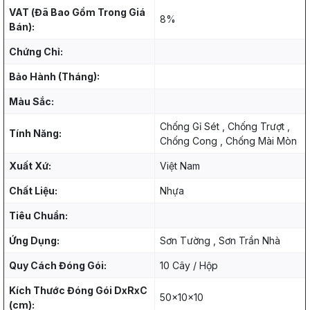
VAT (Đã Bao Gồm Trong Giá
8%
Bán):
Chứng Chỉ:
Bảo Hành (Tháng):
Màu Sắc:
Chống Gỉ Sét , Chống Trượt ,
Tính Năng:
Chống Cong , Chống Mài Mòn
Xuất Xứ:
Việt Nam
Chất Liệu:
Nhựa
Tiêu Chuẩn:
Ứng Dụng:
Sơn Tường , Sơn Trần Nhà
Quy Cách Đóng Gói:
10 Cây / Hộp
Kích Thước Đóng Gói DxRxC
50x10x10
(cm):