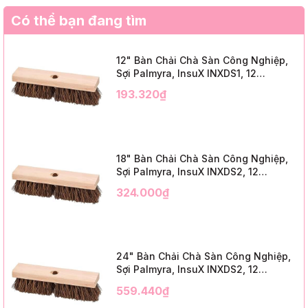
Có thể bạn đang tìm
12" Bàn Chải Chà Sàn Công Nghiệp,
Sợi Palmyra, InsuX INXDS1, 12
Cái/Thùng (12" Brush Deck Scrub, 2"
193.320₫
Trim)
18" Bàn Chải Chà Sàn Công Nghiệp,
Sợi Palmyra, InsuX INXDS2, 12
Cái/Thùng (18" Brush Deck Scrub, 3"
324.000₫
Trim)
24" Bàn Chải Chà Sàn Công Nghiệp,
Sợi Palmyra, InsuX INXDS2, 12
Cái/Thùng (24" Brush Deck Scrub ,
559.440₫
3" Trim)