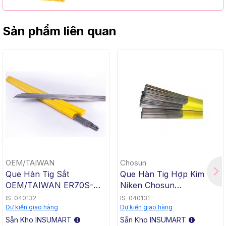
Sản phẩm liên quan
OEM/TAIWAN
Chosun
Que Hàn Tig Sắt
Que Hàn Tig Hợp Kim
OEM/TAIWAN ER70S-G
Niken Chosun
TG-50, 1.6x1000mm, 5 Kg
ERNiCrMo-3 TGC-625,
IS-040132
IS-040131
/ Hộp, 20 Kg / Thùng
2.4x1000mm, 5 Kg / Hộp,
Dự kiến giao hàng
Dự kiến giao hàng
20 Kg / Thùng
Sẵn Kho INSUMART
Sẵn Kho INSUMART