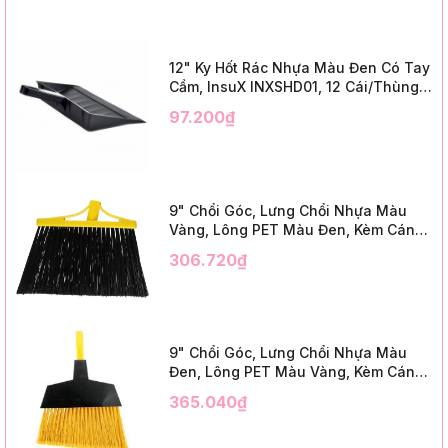
12" Ky Hốt Rác Nhựa Màu Đen Có Tay
Cầm, InsuX INXSHD01, 12 Cái/Thùng,
Mã IMPA 174141 (12" Dustpan Shovel,
97.200₫
Black Plastic)
9" Chổi Góc, Lưng Chổi Nhựa Màu
Vàng, Lông PET Màu Đen, Kèm Cán
Kim Loại Dài 1m2, InsuX INXABHB01,
306.720₫
12 Bộ/Thùng (9" Angle Broom, Yellow
Cap, Black PET, C/W 47" Metal
Handle)
9" Chổi Góc, Lưng Chổi Nhựa Màu
Đen, Lông PET Màu Vàng, Kèm Cán
Kim Loại Dài 1m2, InsuX INXABHY01,
365.040₫
12 Bộ/Thùng (9" Angle Broom, Black
Cap, Yellow PET, C/W 47" Metal
Handle)