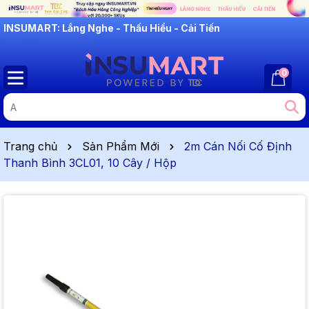
INSUMART: Lắng Nghe - Thấu Hiểu - Cải Tiến
0
Trang chủ
Sản Phẩm Mới
2m Cán Nối Cố Định
Thanh Bình 3CL01, 10 Cây / Hộp