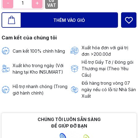
có
-
+
VAT
THÊM VÀO GIỎ
Cam kết của chúng tôi
Xuất hóa đơn với giá trị
Cam kết 100% chính hãng
đơn >200.00đ
Hỗ trợ Giấy Tờ / Đóng gói
Xuất kho trong ngày (Với
Thương mại (Theo Yêu
hàng tại Kho INSUMART)
Cầu)
Đổi hàng trong vòng 07
Hỗ trợ nhanh chóng (Trong
ngày nếu có lỗi từ Nhà Sản
giờ hành chính)
Xuất
CHÚNG TÔI LUÔN SẴN SÀNG
ĐỂ GIÚP ĐỠ BẠN