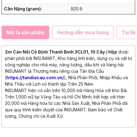
Cân Nặng (gram):
920.9
Mô tả sản phẩm
Hướng dẫn mua hàng
Tài liệ
2m Cán Nối Cố Định Thanh Bình 3CL01, 10 Cây / Hộp
được
phân phối bởi INSUMART, Kho hàng linh kiện, dụng cụ và vật tư
công nghiệp cho nhà máy, năng lượng, dầu khí và hàng hải.
INSUMART là Thương hiệu riêng của Tân Địa Cầu
(
https://tandiacau.com.vn/
), Nhà Phân Phối, Nhập Khẩu và
Nhà Thầu với Lịch sử thành lập Trên 25 Năm.
INSUMART hiện có sẵn trên 10,000 mã Hàng Hóa với kho Bãi
Trên 1,000 m2 tại Vũng Tàu và Hồ Chí Minh; kết hợp với Hơn
20,000 mã Hàng hóa từ các Nhà Sản Xuất, Nhà Phân Phối đã
qua quy trình kiểm duyệt của INSUMART. Đảm bảo về Chất
lượng, Chứng chỉ và Xuất Xứ.