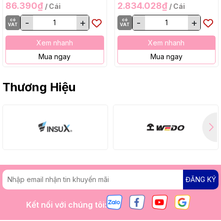
86.390₫
2.834.028₫
/ Cái
/ Cái
có
-
+
có
-
+
VAT
VAT
Xem nhanh
Xem nhanh
Mua ngay
Mua ngay
Thương Hiệu
ĐĂNG KÝ
Kết nối với chúng tôi: