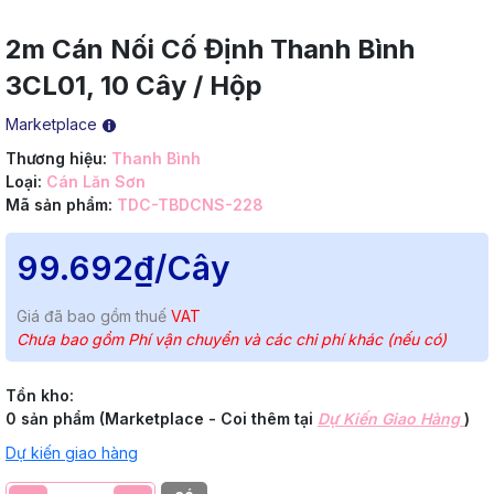
2m Cán Nối Cố Định Thanh Bình
3CL01, 10 Cây / Hộp
Marketplace
Thương hiệu:
Thanh Bình
Loại:
Cán Lăn Sơn
Mã sản phẩm:
TDC-TBDCNS-228
99.692₫
/Cây
Giá đã bao gồm thuế
VAT
Chưa bao gồm Phí vận chuyển và các chi phí khác (nếu có)
Tồn kho:
0 sản phẩm (Marketplace - Coi thêm tại
Dự Kiến Giao Hàng
)
Dự kiến giao hàng