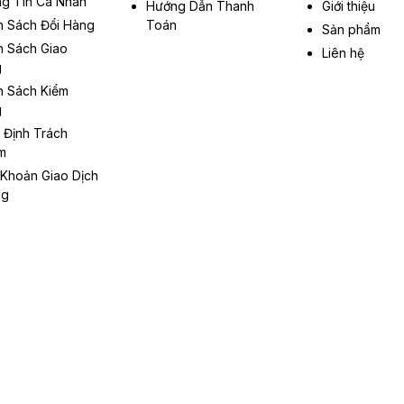
g Tin Cá Nhân
Hướng Dẫn Thanh
Giới thiệu
h Sách Đổi Hàng
Toán
Sản phẩm
h Sách Giao
Liên hệ
g
h Sách Kiểm
g
 Định Trách
m
 Khoản Giao Dịch
ng