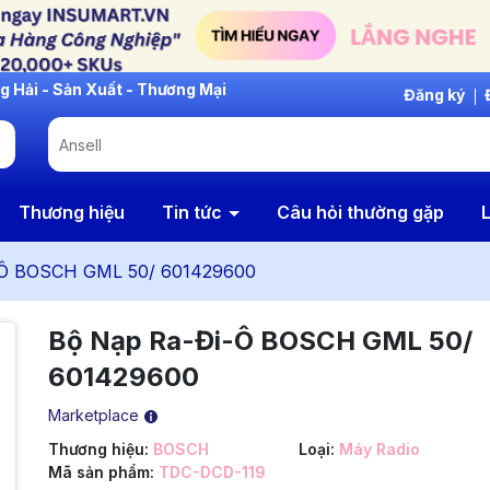
Đăng ký
Thương hiệu
Tin tức
Câu hỏi thường gặp
L
-Ô BOSCH GML 50/ 601429600
Bộ Nạp Ra-Đi-Ô BOSCH GML 50/
601429600
Marketplace
Thương hiệu:
BOSCH
Loại:
Máy Radio
Mã sản phẩm:
TDC-DCD-119