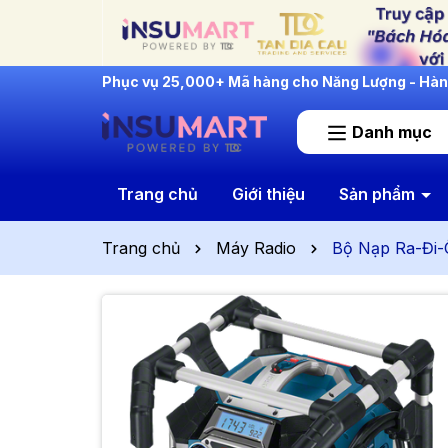
INSUMART: Lắng Nghe - Thấu Hiểu - Cải Tiến
Danh mục
Trang chủ
Giới thiệu
Sản phẩm
Trang chủ
Máy Radio
Bộ Nạp Ra-Đi