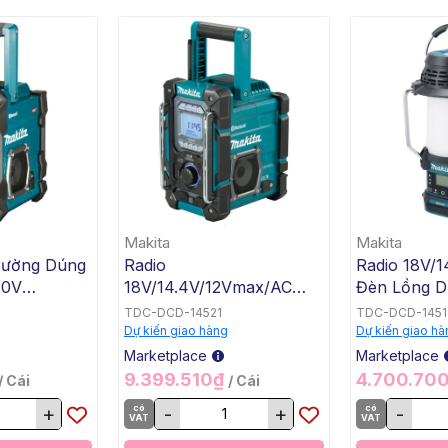
Makita
Makita
rường Dúng
Radio
Radio 18V/1
40V
18V/14.4V/12Vmax/AC
Đèn Lồng D
V/12V
Công Trường Có Chức
Makita DM
TDC-DCD-14521
TDC-DCD-1451
ta
Năng Sạc Dùng Pin Và
Dự kiến giao hàng
Dự kiến giao hà
Điện Makita DMR300
Marketplace
Marketplace
9.399.510₫
4.700.70
/ Cái
/ Cái
+
có
-
+
có
-
VAT
VAT