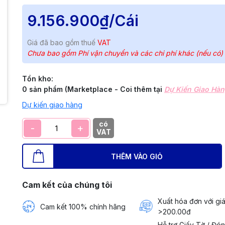
9.156.900₫
/Cái
Giá đã bao gồm thuế
VAT
Chưa bao gồm Phí vận chuyển và các chi phí khác (nếu có)
Tồn kho:
0 sản phẩm (Marketplace - Coi thêm tại
Dự Kiến Giao Hà
Dự kiến giao hàng
có
-
+
VAT
THÊM VÀO GIỎ
Cam kết của chúng tôi
Xuất hóa đơn với giá
Cam kết 100% chính hãng
>200.00đ
Hỗ trợ Giấy Tờ / Đó