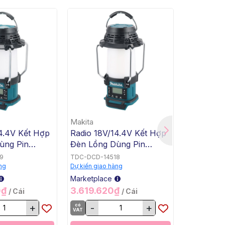
Makita
Makita
4.4V Kết Hợp
Radio 18V/14.4V Kết Hợp
Radio 18V
ùng Pin
Đèn Lồng Dùng Pin
Dùng Pin
R057
Makita DMR055
(Sản phẩ
9
TDC-DCD-14518
TDC-DCD-1
15%, số l
ng
Dự kiến giao hàng
Dự kiến giao
Marketplace
Marketplac
0₫
3.619.620₫
4.258.1
/ Cái
/ Cái
+
có
-
+
có
-
VAT
VAT