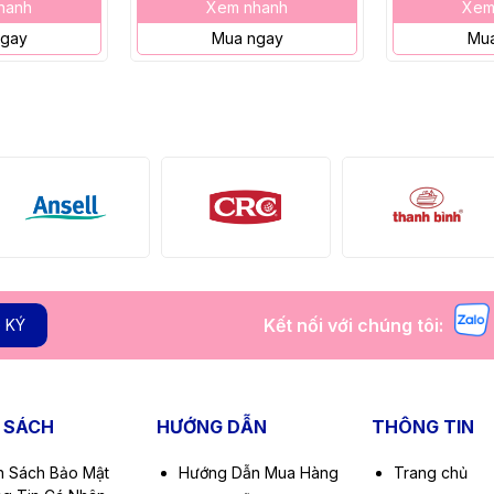
hanh
Xem nhanh
Xem
ngay
Mua ngay
Mua
Kết nối với chúng tôi:
 KÝ
 SÁCH
HƯỚNG DẪN
THÔNG TIN
h Sách Bảo Mật
Hướng Dẫn Mua Hàng
Trang chủ