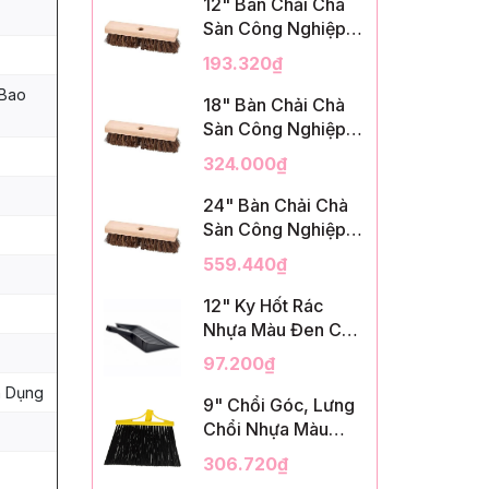
12" Bàn Chải Chà
Sàn Công Nghiệp,
Sợi Palmyra, InsuX
193.320₫
INXDS1, 12
 Bao
Cái/Thùng (12"
18" Bàn Chải Chà
Brush Deck Scrub,
Sàn Công Nghiệp,
2" Trim)
Sợi Palmyra, InsuX
324.000₫
INXDS2, 12
Cái/Thùng (18"
24" Bàn Chải Chà
Brush Deck Scrub,
Sàn Công Nghiệp,
3" Trim)
Sợi Palmyra, InsuX
559.440₫
INXDS2, 12
Cái/Thùng (24"
12" Ky Hốt Rác
Brush Deck Scrub ,
Nhựa Màu Đen Có
3" Trim)
Tay Cầm, InsuX
97.200₫
INXSHD01, 12
n Dụng
Cái/Thùng, Mã
9" Chổi Góc, Lưng
IMPA 174141 (12"
Chổi Nhựa Màu
Dustpan Shovel,
Vàng, Lông PET
306.720₫
Black Plastic)
Màu Đen, Kèm Cán