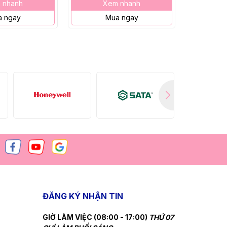
 nhanh
Xem nhanh
X
 ngay
Mua ngay
M
ĐĂNG KÝ NHẬN TIN
GIỜ LÀM VIỆC (08:00 - 17:00)
THỨ 07