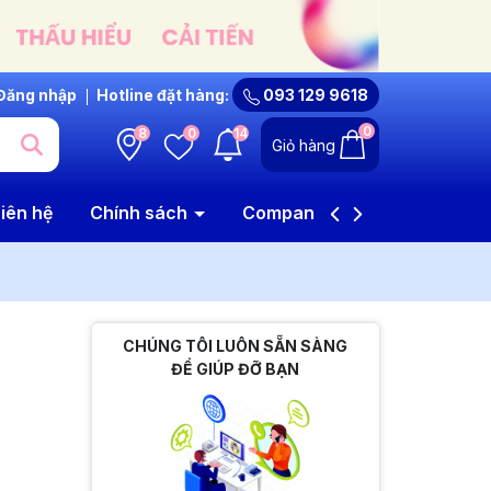
Đăng nhập
Hotline đặt hàng:
093 129 9618
0
8
0
14
Giỏ hàng
iên hệ
Chính sách
Company Profile
CHÚNG TÔI LUÔN SẴN SÀNG
ĐỂ GIÚP ĐỠ BẠN