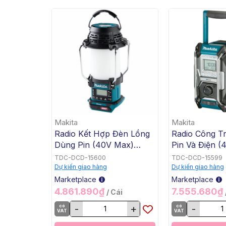
Makita
Makita
Radio Kết Hợp Đèn Lồng
Radio Công T
Dùng Pin (40V Max)
Pin Và Điện (
Makita MR010GZ
MAx/18V/14.4
TDC-DCD-15600
TDC-DCD-15599
MAx/AC) Maki
Dự kiến giao hàng
Dự kiến giao hàng
MR002GZ
Marketplace
Marketplace
4.861.890₫
7.555.680₫
/ Cái
có
-
+
có
-
VAT
VAT