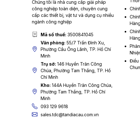
Thôn
Chúng tôi là nhà cung cấp giải pháp
công nghiệp toàn diện, chuyên cung
Chín
cấp các thiết bị, vật tư và dụng cụ nhiều
Chín
ngành công nghiệp
Hàn
Chín
Mã số thuế:
3500841045
Hàn
Văn phòng:
55/7 Trần Đình Xu,
Phân
Phường Cầu Ông Lãnh, TP. Hồ Chí
Nhiệ
Minh
Điều
Trụ sở:
146 Huyền Trân Công
Chu
Chúa, Phường Tam Thắng, TP. Hồ
Chí Minh
Kho:
144A Huyền Trân Công Chúa,
Phường Tam Thắng, TP. Hồ Chí
Minh
093 129 9618
sales.tdc@tandiacau.com.vn