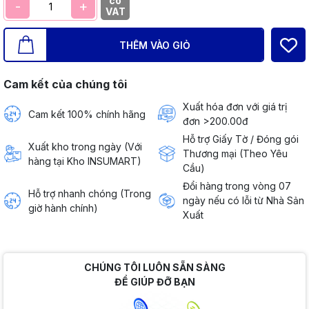
có
-
+
VAT
THÊM VÀO GIỎ
Cam kết của chúng tôi
Xuất hóa đơn với giá trị
Cam kết 100% chính hãng
đơn >200.00đ
Hỗ trợ Giấy Tờ / Đóng gói
Xuất kho trong ngày (Với
Thương mại (Theo Yêu
hàng tại Kho INSUMART)
Cầu)
Đổi hàng trong vòng 07
Hỗ trợ nhanh chóng (Trong
ngày nếu có lỗi từ Nhà Sản
giờ hành chính)
Xuất
CHÚNG TÔI LUÔN SẴN SÀNG
ĐỂ GIÚP ĐỠ BẠN