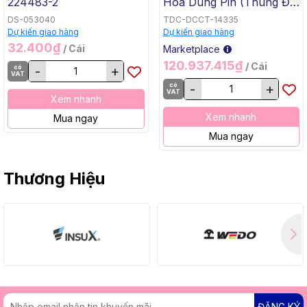
224483-2
Hóa Dùng Pin (Thùng Đế
Bằng, BL, 18Vx2) Makita
DS-053040
TDC-DCCT-14335
DCU605Z
Dự kiến giao hàng
Dự kiến giao hàng
32.400₫
/ Cái
Marketplace
120.937.415₫
/ Cái
có
-
+
VAT
có
-
+
VAT
Xem nhanh
Xem nhanh
Mua ngay
Mua ngay
Thương Hiệu
ĐĂNG KÝ