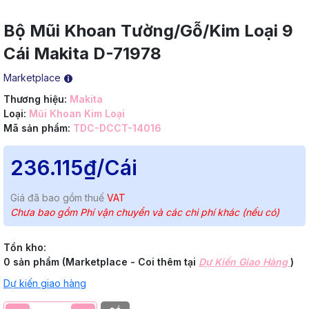
Bộ Mũi Khoan Tường/Gỗ/Kim Loại 9
Cái Makita D-71978
Marketplace
Thương hiệu:
Makita
Loại:
Mũi Khoan Kim Loại
Mã sản phẩm:
TDC-DCCT-14016
236.115₫
/Cái
Giá đã bao gồm thuế
VAT
Chưa bao gồm Phí vận chuyển và các chi phí khác (nếu có)
Tồn kho:
0 sản phẩm (Marketplace - Coi thêm tại
Dự Kiến Giao Hàng
)
Dự kiến giao hàng