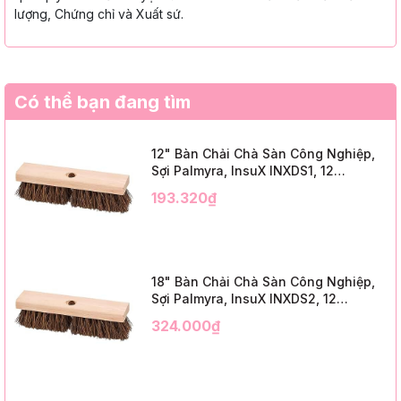
lượng, Chứng chỉ và Xuất sứ.
Có thể bạn đang tìm
12" Bàn Chải Chà Sàn Công Nghiệp,
Sợi Palmyra, InsuX INXDS1, 12
Cái/Thùng (12" Brush Deck Scrub, 2"
193.320₫
Trim)
18" Bàn Chải Chà Sàn Công Nghiệp,
Sợi Palmyra, InsuX INXDS2, 12
Cái/Thùng (18" Brush Deck Scrub, 3"
324.000₫
Trim)