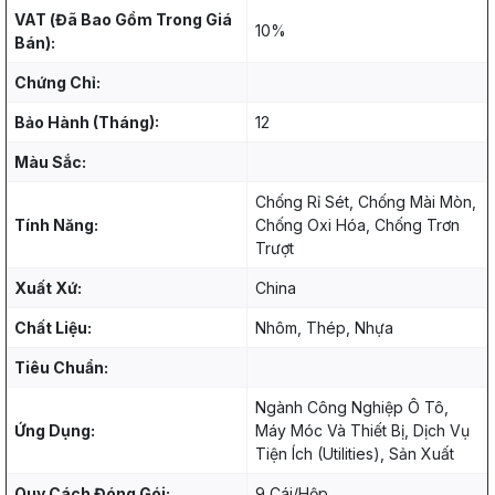
VAT (Đã Bao Gồm Trong Giá
10%
Bán):
Chứng Chỉ:
Bảo Hành (Tháng):
12
Màu Sắc:
Chống Rỉ Sét, Chống Mài Mòn,
Tính Năng:
Chống Oxi Hóa, Chống Trơn
Trượt
Xuất Xứ:
China
Chất Liệu:
Nhôm, Thép, Nhựa
Tiêu Chuẩn:
Ngành Công Nghiệp Ô Tô,
Ứng Dụng:
Máy Móc Và Thiết Bị, Dịch Vụ
Tiện Ích (Utilities), Sản Xuất
Quy Cách Đóng Gói:
9 Cái/Hộp