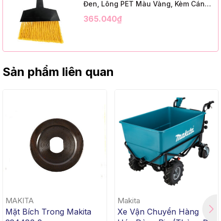
Đen, Lông PET Màu Vàng, Kèm Cán
Kim Loại Dài 1m2, InsuX INXABHY01,
365.040₫
12 Bộ/Thùng (9" Angle Broom, Black
Cap, Yellow PET, C/W 47" Metal
Handle)
Sản phẩm liên quan
MAKITA
Makita
Mặt Bích Trong Makita
Xe Vận Chuyển Hàng