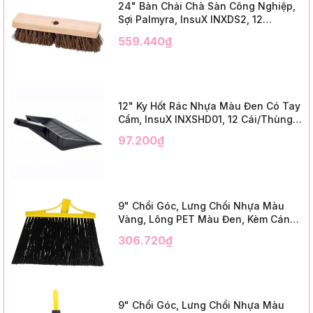
24" Bàn Chải Chà Sàn Công Nghiệp,
Sợi Palmyra, InsuX INXDS2, 12
Cái/Thùng (24" Brush Deck Scrub ,
559.440₫
3" Trim)
12" Ky Hốt Rác Nhựa Màu Đen Có Tay
Cầm, InsuX INXSHD01, 12 Cái/Thùng,
Mã IMPA 174141 (12" Dustpan Shovel,
97.200₫
Black Plastic)
9" Chổi Góc, Lưng Chổi Nhựa Màu
Vàng, Lông PET Màu Đen, Kèm Cán
Kim Loại Dài 1m2, InsuX INXABHB01,
306.720₫
12 Bộ/Thùng (9" Angle Broom, Yellow
Cap, Black PET, C/W 47" Metal
Handle)
9" Chổi Góc, Lưng Chổi Nhựa Màu