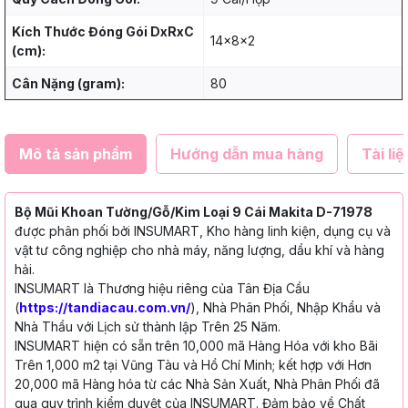
Kích Thước Đóng Gói DxRxC
14x8x2
(cm):
Cân Nặng (gram):
80
Mô tả sản phẩm
Hướng dẫn mua hàng
Tài liệ
Bộ Mũi Khoan Tường/Gỗ/Kim Loại 9 Cái Makita D-71978
được phân phối bởi INSUMART, Kho hàng linh kiện, dụng cụ và
vật tư công nghiệp cho nhà máy, năng lượng, dầu khí và hàng
hải.
INSUMART là Thương hiệu riêng của Tân Địa Cầu
(
https://tandiacau.com.vn/
), Nhà Phân Phối, Nhập Khẩu và
Nhà Thầu với Lịch sử thành lập Trên 25 Năm.
INSUMART hiện có sẵn trên 10,000 mã Hàng Hóa với kho Bãi
Trên 1,000 m2 tại Vũng Tàu và Hồ Chí Minh; kết hợp với Hơn
20,000 mã Hàng hóa từ các Nhà Sản Xuất, Nhà Phân Phối đã
qua quy trình kiểm duyệt của INSUMART. Đảm bảo về Chất