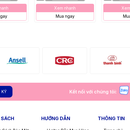
hanh
Xem nhanh
Xem
ngay
Mua ngay
Mua
Kết nối với chúng tôi:
 KÝ
 SÁCH
HƯỚNG DẪN
THÔNG TIN