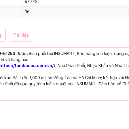
9x7x2
36
g
Tài liệu
D-51253
được phân phối bởi INSUMART, Kho hàng linh kiện, dụng c
hí và hàng hải.
https://tandiacau.com.vn/
), Nhà Phân Phối, Nhập Khẩu và Nhà Th
 kho Bãi Trên 1,000 m2 tại Vũng Tàu và Hồ Chí Minh; kết hợp với H
n Phối đã qua quy trình kiểm duyệt của INSUMART. Đảm bảo về Chấ