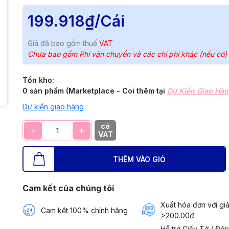
199.918₫
/Cái
Giá đã bao gồm thuế
VAT
Chưa bao gồm Phí vận chuyển và các chi phí khác (nếu có)
Tồn kho:
0 sản phẩm (Marketplace - Coi thêm tại
Dự Kiến Giao Hà
Dự kiến giao hàng
có
-
+
VAT
THÊM VÀO GIỎ
Cam kết của chúng tôi
Xuất hóa đơn với giá
Cam kết 100% chính hãng
>200.00đ
Hỗ trợ Giấy Tờ / Đó