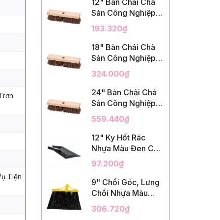
12" Bàn Chải Chà
Sàn Công Nghiệp,
Sợi Palmyra, InsuX
193.320₫
INXDS1, 12
Cái/Thùng (12"
18" Bàn Chải Chà
Brush Deck Scrub,
Sàn Công Nghiệp,
2" Trim)
Sợi Palmyra, InsuX
324.000₫
INXDS2, 12
Cái/Thùng (18"
24" Bàn Chải Chà
Trơn
Brush Deck Scrub,
Sàn Công Nghiệp,
3" Trim)
Sợi Palmyra, InsuX
559.440₫
INXDS2, 12
Cái/Thùng (24"
12" Ky Hốt Rác
Brush Deck Scrub ,
Nhựa Màu Đen Có
3" Trim)
Tay Cầm, InsuX
97.200₫
INXSHD01, 12
Vụ Tiện
Cái/Thùng, Mã
9" Chổi Góc, Lưng
IMPA 174141 (12"
Chổi Nhựa Màu
Dustpan Shovel,
Vàng, Lông PET
306.720₫
Black Plastic)
Màu Đen, Kèm Cán