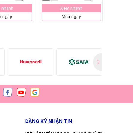
 nhanh
Xem nhanh
X
 ngay
Mua ngay
M
ĐĂNG KÝ NHẬN TIN