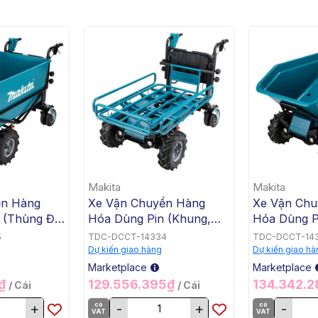
Makita
Makita
ển Hàng
Xe Vận Chuyển Hàng
Xe Vận Chu
 (Thùng Đế
Hóa Dùng Pin (Khung,
Hóa Dùng P
x2) Makita
BL, 18Vx2) Makita
BL, 18Vx2) 
5
TDC-DCCT-14334
TDC-DCCT-14
DCU604Z
DCU603Z
Dự kiến giao hàng
Dự kiến giao hà
Marketplace
Marketplace
5₫
129.556.395₫
134.342.
/ Cái
/ Cái
+
có
-
+
có
-
VAT
VAT