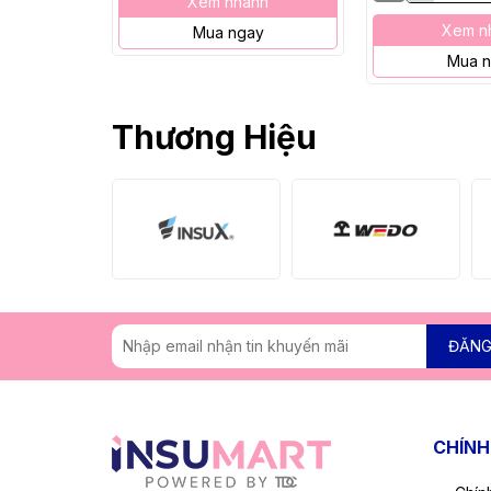
Xem nhanh
Xem n
Mua ngay
Mua 
Thương Hiệu
ĐĂNG
CHÍNH