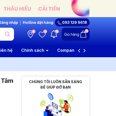
Đăng nhập
Hotline đặt hàng:
093 129 9618
0
8
0
14
Giỏ hàng
iên hệ
Chính sách
Company Profile
 Tâm
CHÚNG TÔI LUÔN SẴN SÀNG
ĐỂ GIÚP ĐỠ BẠN
i