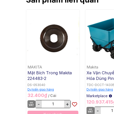
MAKITA
Makita
Mặt Bích Trong Makita
Xe Vận Chuy
224483-2
Hóa Dùng Pin
Bằng, BL, 18V
DS-053040
TDC-DCCT-1433
DCU605Z
Dự kiến giao hàng
Dự kiến giao hàng
32.400₫
/ Cái
Marketplace
120.937.41
có
-
+
VAT
có
-
VAT