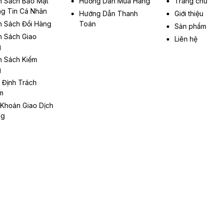
h Sách Bảo Mật
Hướng Dẫn Mua Hàng
Trang chủ
g Tin Cá Nhân
Hướng Dẫn Thanh
Giới thiệu
h Sách Đổi Hàng
Toán
Sản phẩm
h Sách Giao
Liên hệ
g
h Sách Kiểm
g
 Định Trách
m
 Khoản Giao Dịch
ng