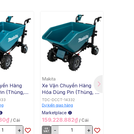
Makita
Makita
yển Hàng
Xe Vận Chuyển Hàng
Xe Vận C
in (Thùng,
Hóa Dùng Pin (Thùng, Tự
Hóa Dùng
Makita
Động Nghiêng Đổ, BL,
Bằng, Tự
333
TDC-DCCT-14332
TDC-DCCT-
18Vx2) Makita DCU602Z
BL, 18Vx2
ng
Dự kiến giao hàng
Dự kiến giao
DCU601Z
Marketplace
Marketplac
280₫
159.228.882₫
159.228
/ Cái
/ Cái
+
có
-
+
có
-
VAT
VAT