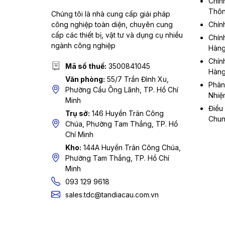
Chín
Thôn
Chúng tôi là nhà cung cấp giải pháp
công nghiệp toàn diện, chuyên cung
Chín
cấp các thiết bị, vật tư và dụng cụ nhiều
Chín
ngành công nghiệp
Hàn
Chín
Mã số thuế:
3500841045
Hàn
Văn phòng:
55/7 Trần Đình Xu,
Phân
Phường Cầu Ông Lãnh, TP. Hồ Chí
Nhiệ
Minh
Điều
Trụ sở:
146 Huyền Trân Công
Chu
Chúa, Phường Tam Thắng, TP. Hồ
Chí Minh
Kho:
144A Huyền Trân Công Chúa,
Phường Tam Thắng, TP. Hồ Chí
Minh
093 129 9618
sales.tdc@tandiacau.com.vn