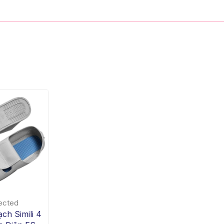
ected
ch Simili 4