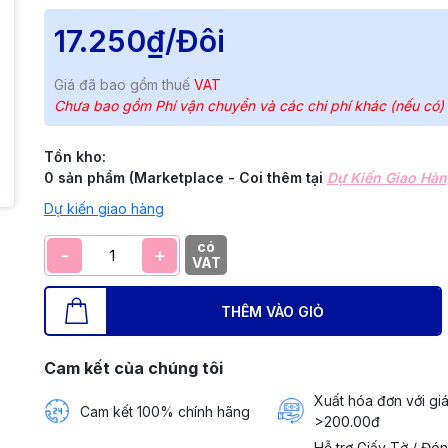
17.250₫
/Đôi
Giá đã bao gồm thuế
VAT
Chưa bao gồm Phí vận chuyển và các chi phí khác (nếu có)
Tồn kho:
0 sản phẩm (Marketplace - Coi thêm tại
Dự Kiến Giao Hà
Dự kiến giao hàng
có
-
+
VAT
THÊM VÀO GIỎ
Cam kết của chúng tôi
Xuất hóa đơn với giá
Cam kết 100% chính hãng
>200.00đ
Hỗ trợ Giấy Tờ / Đó