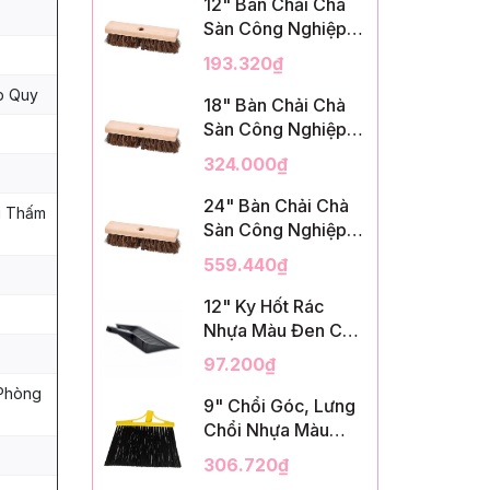
12" Bàn Chải Chà
Sàn Công Nghiệp,
Sợi Palmyra, InsuX
193.320₫
INXDS1, 12
p Quy
Cái/Thùng (12"
18" Bàn Chải Chà
Brush Deck Scrub,
Sàn Công Nghiệp,
2" Trim)
Sợi Palmyra, InsuX
324.000₫
INXDS2, 12
Cái/Thùng (18"
24" Bàn Chải Chà
g Thấm
Brush Deck Scrub,
Sàn Công Nghiệp,
3" Trim)
Sợi Palmyra, InsuX
559.440₫
INXDS2, 12
Cái/Thùng (24"
12" Ky Hốt Rác
Brush Deck Scrub ,
Nhựa Màu Đen Có
3" Trim)
Tay Cầm, InsuX
97.200₫
INXSHD01, 12
 Phòng
Cái/Thùng, Mã
9" Chổi Góc, Lưng
IMPA 174141 (12"
Chổi Nhựa Màu
Dustpan Shovel,
Vàng, Lông PET
306.720₫
Black Plastic)
Màu Đen, Kèm Cán