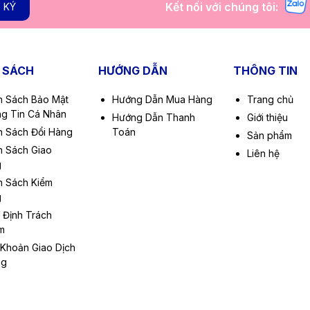
Kết nối với chúng tôi:
 KÝ
 SÁCH
HƯỚNG DẪN
THÔNG TIN
h Sách Bảo Mật
Hướng Dẫn Mua Hàng
Trang chủ
g Tin Cá Nhân
Hướng Dẫn Thanh
Giới thiệu
h Sách Đổi Hàng
Toán
Sản phẩm
h Sách Giao
Liên hệ
g
h Sách Kiểm
g
 Định Trách
m
 Khoản Giao Dịch
ng