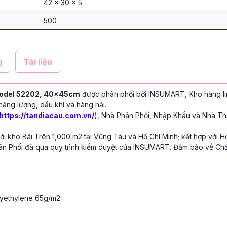
42 x 30 x 5
500
g
Tài liệu
Model 52202, 40x45cm
được phân phối bởi INSUMART, Kho hàng li
năng lượng, dầu khí và hàng hải.
https://tandiacau.com.vn/
), Nhà Phân Phối, Nhập Khẩu và Nhà Th
 kho Bãi Trên 1,000 m2 tại Vũng Tàu và Hồ Chí Minh; kết hợp với H
n Phối đã qua quy trình kiểm duyệt của INSUMART. Đảm bảo về Chấ
lyethylene 65g/m2