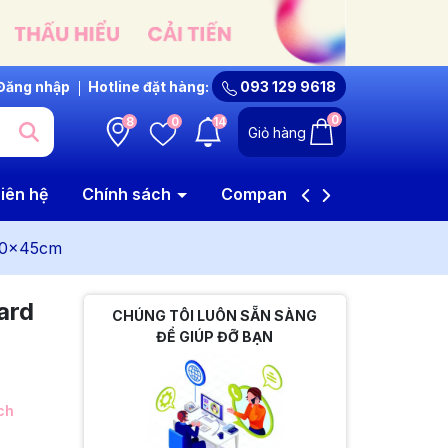
Đăng nhập
Hotline đặt hàng:
093 129 9618
0
8
0
14
Giỏ hàng
iên hệ
Chính sách
Company Profile
 40x45cm
ard
CHÚNG TÔI LUÔN SẴN SÀNG
ĐỂ GIÚP ĐỠ BẠN
ch