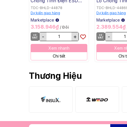
Chống Tĩnh Điện ESD
Lỗ Chống Tĩn
(Nhiều Size: 36 Tới 44)
(Nhiều Size: 
TDC-BHLD-44878
TDC-BHLD-4486
Dự kiến giao hàng
Dự kiến giao hàng
Marketplace
Marketplace
3.158.946₫
2.389.554₫
/ Đôi
có
-
+
có
-
VAT
VAT
Xem nhanh
Xem n
Chi tiết
Chi t
Thương Hiệu