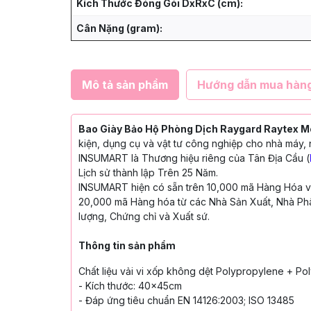
Kích Thước Đóng Gói DxRxC (cm):
Cân Nặng (gram):
Mô tả sản phẩm
Hướng dẫn mua hàn
Bao Giày Bảo Hộ Phòng Dịch Raygard Raytex 
kiện, dụng cụ và vật tư công nghiệp cho nhà máy, 
INSUMART là Thương hiệu riêng của Tân Địa Cầu (
Lịch sử thành lập Trên 25 Năm.
INSUMART hiện có sẵn trên 10,000 mã Hàng Hóa với
20,000 mã Hàng hóa từ các Nhà Sản Xuất, Nhà Phâ
lượng, Chứng chỉ và Xuất sứ.
Thông tin sản phẩm
Chất liệu vải vi xốp không dệt
Polypropylene + Po
- Kích thước: 40x45cm
- Đáp ứng tiêu chuẩn EN 14126:2003;
ISO 13485