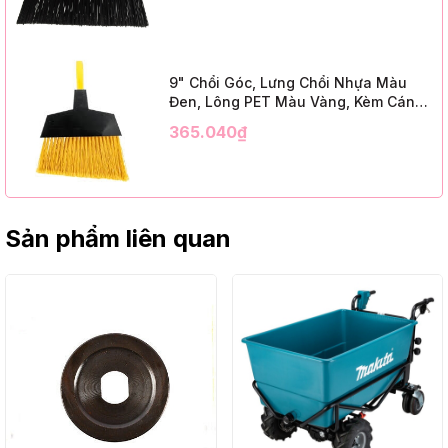
Cap, Black PET, C/W 47" Metal
Handle)
9" Chổi Góc, Lưng Chổi Nhựa Màu
Đen, Lông PET Màu Vàng, Kèm Cán
Kim Loại Dài 1m2, InsuX INXABHY01,
365.040₫
12 Bộ/Thùng (9" Angle Broom, Black
Cap, Yellow PET, C/W 47" Metal
Handle)
Sản phẩm liên quan