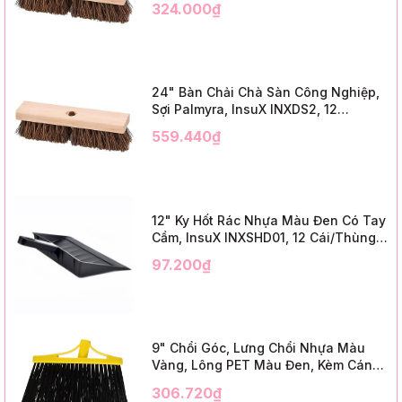
324.000₫
Trim)
24" Bàn Chải Chà Sàn Công Nghiệp,
Sợi Palmyra, InsuX INXDS2, 12
Cái/Thùng (24" Brush Deck Scrub ,
559.440₫
3" Trim)
12" Ky Hốt Rác Nhựa Màu Đen Có Tay
Cầm, InsuX INXSHD01, 12 Cái/Thùng,
Mã IMPA 174141 (12" Dustpan Shovel,
97.200₫
Black Plastic)
9" Chổi Góc, Lưng Chổi Nhựa Màu
Vàng, Lông PET Màu Đen, Kèm Cán
Kim Loại Dài 1m2, InsuX INXABHB01,
306.720₫
12 Bộ/Thùng (9" Angle Broom, Yellow