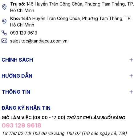
Trụ sở:
146 Huyền Trân Công Chúa, Phường Tam Thắng, TP.
Hồ Chí Minh
Kho:
144A Huyền Trân Công Chúa, Phường Tam Thắng, TP.
Hồ Chí Minh
093 129 9618
sales.tdc@tandiacau.com.vn
CHÍNH SÁCH
HƯỚNG DẪN
THÔNG TIN
ĐĂNG KÝ NHẬN TIN
GIỜ LÀM VIỆC (08:00 - 17:00)
THỨ 07 CHỈ LÀM BUỔI SÁNG
093 129 9618
Từ Thứ 02 Tới Thứ 06 và Sáng Thứ 07 (Trừ các ngày Lễ, Tết)