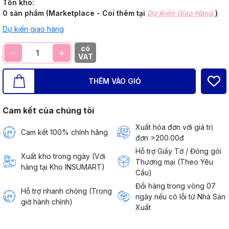
Tồn kho:
0 sản phẩm (Marketplace - Coi thêm tại
Dự Kiến Giao Hàng
)
Dự kiến giao hàng
có
-
+
VAT
THÊM VÀO GIỎ
Cam kết của chúng tôi
Xuất hóa đơn với giá trị
Cam kết 100% chính hãng
đơn >200.00đ
Hỗ trợ Giấy Tờ / Đóng gói
Xuất kho trong ngày (Với
Thương mại (Theo Yêu
hàng tại Kho INSUMART)
Cầu)
Đổi hàng trong vòng 07
Hỗ trợ nhanh chóng (Trong
ngày nếu có lỗi từ Nhà Sản
giờ hành chính)
Xuất