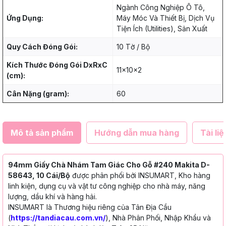
Ngành Công Nghiệp Ô Tô,
Ứng Dụng:
Máy Móc Và Thiết Bị, Dịch Vụ
Tiện Ích (Utilities), Sản Xuất
Quy Cách Đóng Gói:
10 Tờ / Bộ
Kích Thước Đóng Gói DxRxC
11x10x2
(cm):
Cân Nặng (gram):
60
Mô tả sản phẩm
Hướng dẫn mua hàng
Tài liệ
94mm Giấy Chà Nhám Tam Giác Cho Gỗ #240 Makita D-
58643, 10 Cái/Bộ
được phân phối bởi INSUMART, Kho hàng
linh kiện, dụng cụ và vật tư công nghiệp cho nhà máy, năng
lượng, dầu khí và hàng hải.
INSUMART là Thương hiệu riêng của Tân Địa Cầu
(
https://tandiacau.com.vn/
), Nhà Phân Phối, Nhập Khẩu và