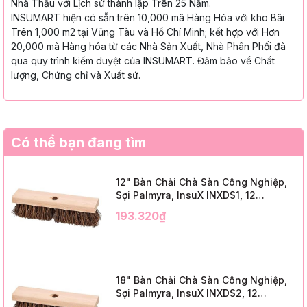
Nhà Thầu với Lịch sử thành lập Trên 25 Năm.
INSUMART hiện có sẵn trên 10,000 mã Hàng Hóa với kho Bãi
Trên 1,000 m2 tại Vũng Tàu và Hồ Chí Minh; kết hợp với Hơn
20,000 mã Hàng hóa từ các Nhà Sản Xuất, Nhà Phân Phối đã
qua quy trình kiểm duyệt của INSUMART. Đảm bảo về Chất
lượng, Chứng chỉ và Xuất sứ.
Có thể bạn đang tìm
12" Bàn Chải Chà Sàn Công Nghiệp,
Sợi Palmyra, InsuX INXDS1, 12
Cái/Thùng (12" Brush Deck Scrub, 2"
193.320₫
Trim)
18" Bàn Chải Chà Sàn Công Nghiệp,
Sợi Palmyra, InsuX INXDS2, 12
Cái/Thùng (18" Brush Deck Scrub, 3"