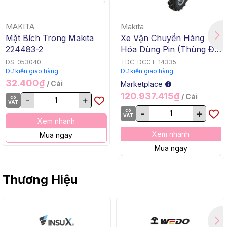
MAKITA
Makita
Mặt Bích Trong Makita
Xe Vận Chuyển Hàng
224483-2
Hóa Dùng Pin (Thùng Đế
Bằng, BL, 18Vx2) Makita
DS-053040
TDC-DCCT-14335
DCU605Z
Dự kiến giao hàng
Dự kiến giao hàng
32.400₫
/ Cái
Marketplace
120.937.415₫
/ Cái
có
-
+
VAT
có
-
+
VAT
Xem nhanh
Xem nhanh
Mua ngay
Mua ngay
Thương Hiệu