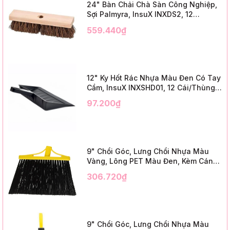
24" Bàn Chải Chà Sàn Công Nghiệp,
Sợi Palmyra, InsuX INXDS2, 12
Cái/Thùng (24" Brush Deck Scrub ,
559.440₫
3" Trim)
12" Ky Hốt Rác Nhựa Màu Đen Có Tay
Cầm, InsuX INXSHD01, 12 Cái/Thùng,
Mã IMPA 174141 (12" Dustpan Shovel,
97.200₫
Black Plastic)
9" Chổi Góc, Lưng Chổi Nhựa Màu
Vàng, Lông PET Màu Đen, Kèm Cán
Kim Loại Dài 1m2, InsuX INXABHB01,
306.720₫
12 Bộ/Thùng (9" Angle Broom, Yellow
Cap, Black PET, C/W 47" Metal
Handle)
9" Chổi Góc, Lưng Chổi Nhựa Màu