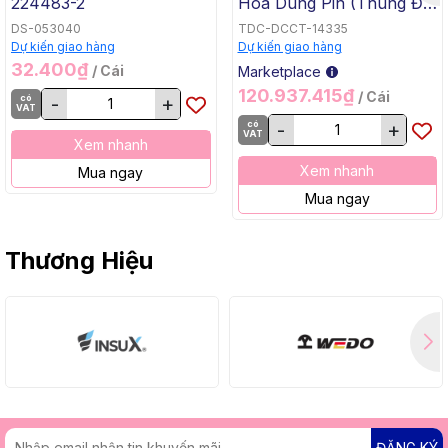
224483-2
Hóa Dùng Pin (Thùng Đế
Bằng, BL, 18Vx2) Makita
DS-053040
TDC-DCCT-14335
DCU605Z
Dự kiến giao hàng
Dự kiến giao hàng
32.400₫
/ Cái
Marketplace
120.937.415₫
/ Cái
có
-
+
VAT
có
-
+
VAT
Xem nhanh
Xem nhanh
Mua ngay
Mua ngay
Thương Hiệu
ĐĂNG KÝ