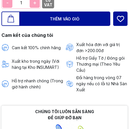
có
-
+
VAT
THÊM VÀO GIỎ
Cam kết của chúng tôi
Xuất hóa đơn với giá trị
Cam kết 100% chính hãng
đơn >200.00đ
Hỗ trợ Giấy Tờ / Đóng gói
Xuất kho trong ngày (Với
Thương mại (Theo Yêu
hàng tại Kho INSUMART)
Cầu)
Đổi hàng trong vòng 07
Hỗ trợ nhanh chóng (Trong
ngày nếu có lỗi từ Nhà Sản
giờ hành chính)
Xuất
CHÚNG TÔI LUÔN SẴN SÀNG
ĐỂ GIÚP ĐỠ BẠN