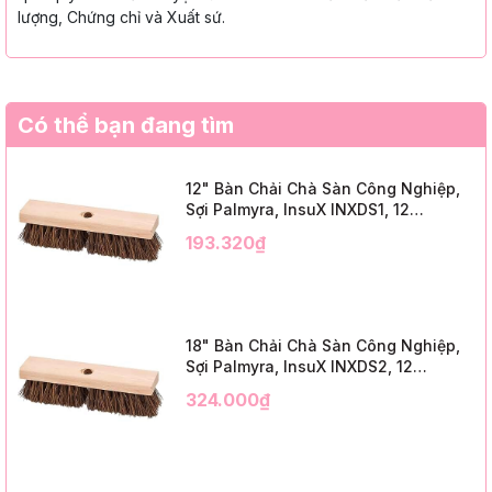
lượng, Chứng chỉ và Xuất sứ.
Có thể bạn đang tìm
12" Bàn Chải Chà Sàn Công Nghiệp,
Sợi Palmyra, InsuX INXDS1, 12
Cái/Thùng (12" Brush Deck Scrub, 2"
193.320₫
Trim)
18" Bàn Chải Chà Sàn Công Nghiệp,
Sợi Palmyra, InsuX INXDS2, 12
Cái/Thùng (18" Brush Deck Scrub, 3"
324.000₫
Trim)