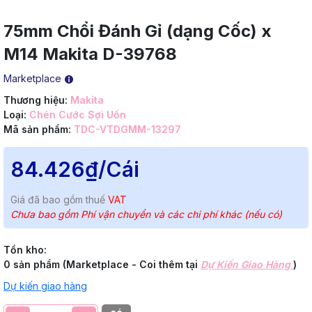
75mm Chổi Đánh Gỉ (dạng Cốc) x
M14 Makita D-39768
Marketplace
Thương hiệu:
Makita
Loại:
Chén Cước Sợi Uốn
Mã sản phẩm:
TDC-VTDGMM-13297
84.426₫
/Cái
Giá đã bao gồm thuế
VAT
Chưa bao gồm Phí vận chuyển và các chi phí khác (nếu có)
Tồn kho:
0 sản phẩm (Marketplace - Coi thêm tại
Dự Kiến Giao Hàng
)
Dự kiến giao hàng