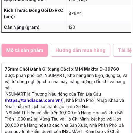
Kích Thước Đóng Gói DxRxC
8x8x4
(cm):
Cân Nặng (gram):
120
Mô tả sản phẩm
Hướng dẫn mua hàng
Tài liệ
75mm Chổi Đánh Gỉ (dạng Cốc) x M14 Makita D-39768
được phân phối bởi INSUMART, Kho hàng linh kiện, dụng cụ và
vật tư công nghiệp cho nhà máy, năng lượng, dầu khí và hàng
hải.
INSUMART là Thương hiệu riêng của Tân Địa Cầu
(
https://tandiacau.com.vn/
), Nhà Phân Phối, Nhập Khẩu và
Nhà Thầu với Lịch sử thành lập Trên 25 Năm.
INSUMART hiện có sẵn trên 10,000 mã Hàng Hóa với kho Bãi
Trên 1,000 m2 tại Vũng Tàu và Hồ Chí Minh; kết hợp với Hơn
20,000 mã Hàng hóa từ các Nhà Sản Xuất, Nhà Phân Phối đã
qua quy trình kiểm duyệt của INSUMART. Đảm bảo về Chất