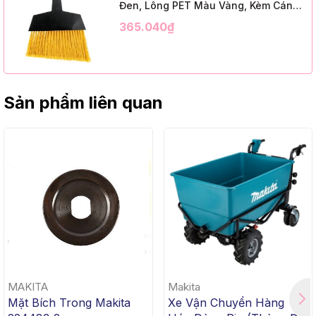
Đen, Lông PET Màu Vàng, Kèm Cán
Kim Loại Dài 1m2, InsuX INXABHY01,
365.040₫
12 Bộ/Thùng (9" Angle Broom, Black
Cap, Yellow PET, C/W 47" Metal
Handle)
Sản phẩm liên quan
MAKITA
Makita
Mặt Bích Trong Makita
Xe Vận Chuyển Hàng