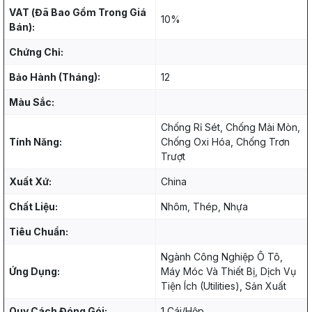
VAT (Đã Bao Gồm Trong Giá
10%
Bán):
Chứng Chỉ:
Bảo Hành (Tháng):
12
Màu Sắc:
Chống Rỉ Sét, Chống Mài Mòn,
Tính Năng:
Chống Oxi Hóa, Chống Trơn
Trượt
Xuất Xứ:
China
Chất Liệu:
Nhôm, Thép, Nhựa
Tiêu Chuẩn:
Ngành Công Nghiệp Ô Tô,
Ứng Dụng:
Máy Móc Và Thiết Bị, Dịch Vụ
Tiện Ích (Utilities), Sản Xuất
Quy Cách Đóng Gói:
1 Cái/Hộp