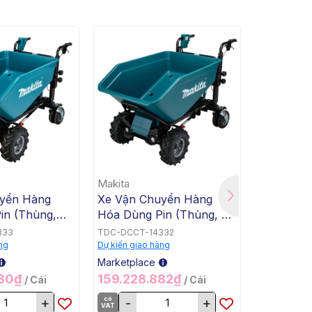
Makita
Makita
yển Hàng
Xe Vận Chuyển Hàng
Xe Vận C
in (Thùng,
Hóa Dùng Pin (Thùng, Tự
Hóa Dùng
Makita
Động Nghiêng Đổ, BL,
Bằng, Tự
333
TDC-DCCT-14332
TDC-DCCT-
18Vx2) Makita DCU602Z
BL, 18Vx2
ng
Dự kiến giao hàng
Dự kiến giao
DCU601Z
Marketplace
Marketplac
280₫
159.228.882₫
159.228
/ Cái
/ Cái
+
có
-
+
có
-
VAT
VAT