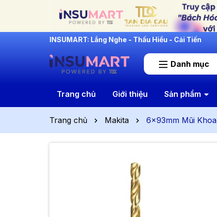
INSUMART: Lắng Nghe - Thấu Hiểu - Cải Tiến
Danh mục
Trang chủ
Giới thiệu
Sản phẩm
Trang chủ
Makita
6x93mm Mũi Khoan 