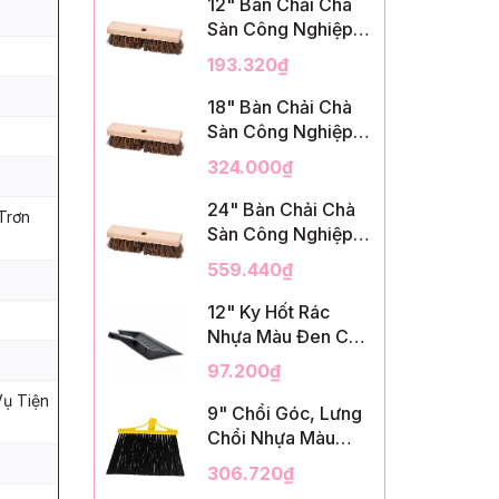
12" Bàn Chải Chà
Sàn Công Nghiệp,
Sợi Palmyra, InsuX
193.320₫
INXDS1, 12
Cái/Thùng (12"
18" Bàn Chải Chà
Brush Deck Scrub,
Sàn Công Nghiệp,
2" Trim)
Sợi Palmyra, InsuX
324.000₫
INXDS2, 12
Cái/Thùng (18"
24" Bàn Chải Chà
Trơn
Brush Deck Scrub,
Sàn Công Nghiệp,
3" Trim)
Sợi Palmyra, InsuX
559.440₫
INXDS2, 12
Cái/Thùng (24"
12" Ky Hốt Rác
Brush Deck Scrub ,
Nhựa Màu Đen Có
3" Trim)
Tay Cầm, InsuX
97.200₫
INXSHD01, 12
Vụ Tiện
Cái/Thùng, Mã
9" Chổi Góc, Lưng
IMPA 174141 (12"
Chổi Nhựa Màu
Dustpan Shovel,
Vàng, Lông PET
306.720₫
Black Plastic)
Màu Đen, Kèm Cán