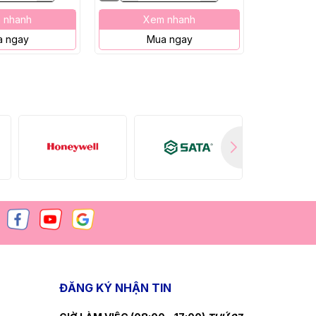
 nhanh
Xem nhanh
X
 ngay
Mua ngay
M
ĐĂNG KÝ NHẬN TIN