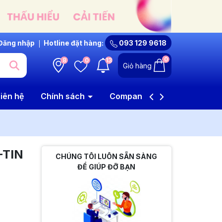
Đăng nhập
Hotline đặt hàng:
093 129 9618
0
8
0
13
Giỏ hàng
iên hệ
Chính sách
Company Profile
-TIN
CHÚNG TÔI LUÔN SẴN SÀNG
ĐỂ GIÚP ĐỠ BẠN
i