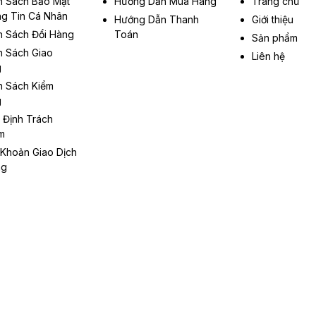
h Sách Bảo Mật
Hướng Dẫn Mua Hàng
Trang chủ
g Tin Cá Nhân
Hướng Dẫn Thanh
Giới thiệu
h Sách Đổi Hàng
Toán
Sản phẩm
h Sách Giao
Liên hệ
g
h Sách Kiểm
g
 Định Trách
m
 Khoản Giao Dịch
ng