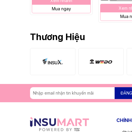
Xem nhanh
Xem n
Mua ngay
Mua 
Thương Hiệu
ĐĂNG
CHÍNH