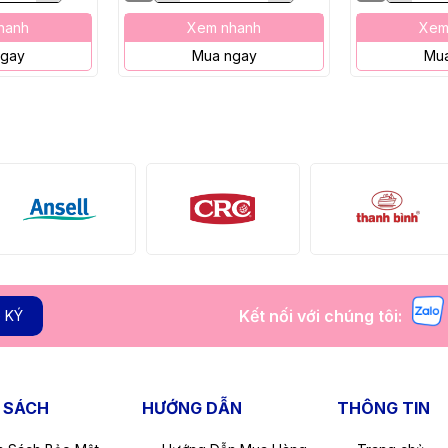
hanh
Xem nhanh
Xem
ngay
Mua ngay
Mua
Kết nối với chúng tôi:
 KÝ
 SÁCH
HƯỚNG DẪN
THÔNG TIN