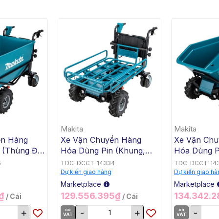
Makita
Makita
ển Hàng
Xe Vận Chuyển Hàng
Xe Vận Chu
 (Thùng Đế
Hóa Dùng Pin (Khung,
Hóa Dùng P
x2) Makita
BL, 18Vx2) Makita
BL, 18Vx2) 
5
TDC-DCCT-14334
TDC-DCCT-14
DCU604Z
DCU603Z
Dự kiến giao hàng
Dự kiến giao hà
Marketplace
Marketplace
5₫
129.556.395₫
134.342.
/ Cái
/ Cái
+
có
-
+
có
-
VAT
VAT