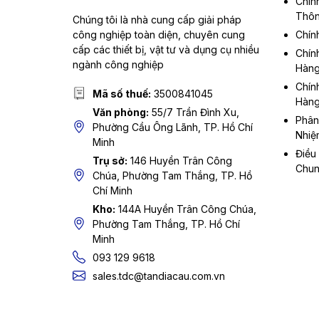
Chín
Thôn
Chúng tôi là nhà cung cấp giải pháp
công nghiệp toàn diện, chuyên cung
Chín
cấp các thiết bị, vật tư và dụng cụ nhiều
Chín
ngành công nghiệp
Hàn
Chín
Mã số thuế:
3500841045
Hàn
Văn phòng:
55/7 Trần Đình Xu,
Phân
Phường Cầu Ông Lãnh, TP. Hồ Chí
Nhiệ
Minh
Điều
Trụ sở:
146 Huyền Trân Công
Chu
Chúa, Phường Tam Thắng, TP. Hồ
Chí Minh
Kho:
144A Huyền Trân Công Chúa,
Phường Tam Thắng, TP. Hồ Chí
Minh
093 129 9618
sales.tdc@tandiacau.com.vn