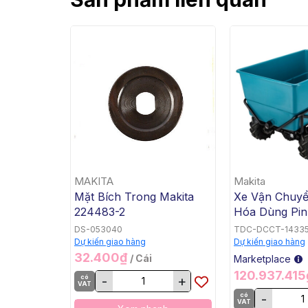
MAKITA
Makita
Mặt Bích Trong Makita
Xe Vận Chuy
224483-2
Hóa Dùng Pin
Bằng, BL, 18V
DS-053040
TDC-DCCT-1433
DCU605Z
Dự kiến giao hàng
Dự kiến giao hàng
32.400₫
/ Cái
Marketplace
120.937.41
có
-
+
VAT
có
-
VAT