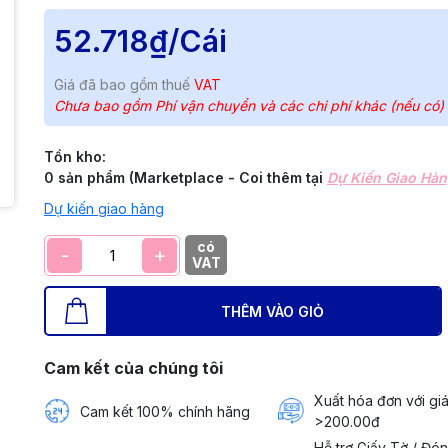
52.718₫
/Cái
Giá đã bao gồm thuế
VAT
Chưa bao gồm Phí vận chuyển và các chi phí khác (nếu có)
Tồn kho:
0 sản phẩm (Marketplace - Coi thêm tại
Dự Kiến Giao Hà
Dự kiến giao hàng
có
-
+
VAT
THÊM VÀO GIỎ
Cam kết của chúng tôi
Xuất hóa đơn với giá
Cam kết 100% chính hãng
>200.00đ
Hỗ trợ Giấy Tờ / Đó