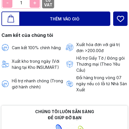
có
-
+
VAT
THÊM VÀO GIỎ
Cam kết của chúng tôi
Xuất hóa đơn với giá trị
Cam kết 100% chính hãng
đơn >200.00đ
Hỗ trợ Giấy Tờ / Đóng gói
Xuất kho trong ngày (Với
Thương mại (Theo Yêu
hàng tại Kho INSUMART)
Cầu)
Đổi hàng trong vòng 07
Hỗ trợ nhanh chóng (Trong
ngày nếu có lỗi từ Nhà Sản
giờ hành chính)
Xuất
CHÚNG TÔI LUÔN SẴN SÀNG
ĐỂ GIÚP ĐỠ BẠN