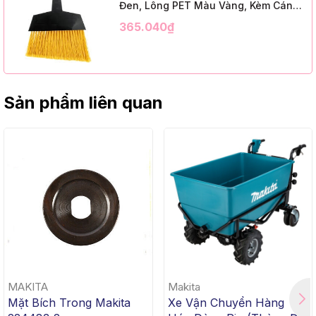
Đen, Lông PET Màu Vàng, Kèm Cán
Kim Loại Dài 1m2, InsuX INXABHY01,
365.040₫
12 Bộ/Thùng (9" Angle Broom, Black
Cap, Yellow PET, C/W 47" Metal
Handle)
Sản phẩm liên quan
MAKITA
Makita
Mặt Bích Trong Makita
Xe Vận Chuyển Hàng