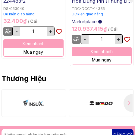
224483-2
Hóa Dùng Pin (Thùng Đế
Bằng, BL, 18Vx2) Makita
DS-053040
TDC-DCCT-14335
DCU605Z
Dự kiến giao hàng
Dự kiến giao hàng
32.400₫
/ Cái
Marketplace
120.937.415₫
/ Cái
có
-
+
VAT
có
-
+
VAT
Xem nhanh
Xem nhanh
Mua ngay
Mua ngay
Thương Hiệu
ĐĂNG KÝ