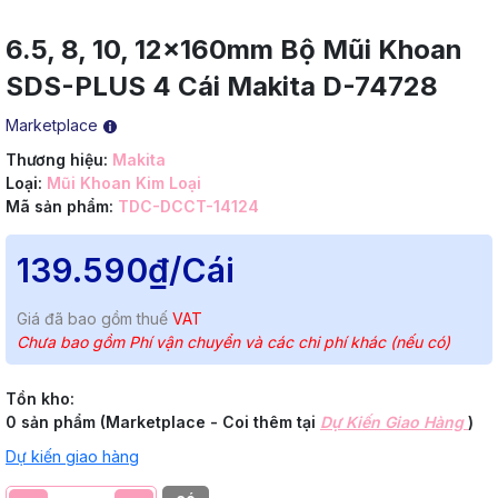
6.5, 8, 10, 12x160mm Bộ Mũi Khoan
SDS-PLUS 4 Cái Makita D-74728
Marketplace
Thương hiệu:
Makita
Loại:
Mũi Khoan Kim Loại
Mã sản phẩm:
TDC-DCCT-14124
139.590₫
/Cái
Giá đã bao gồm thuế
VAT
Chưa bao gồm Phí vận chuyển và các chi phí khác (nếu có)
Tồn kho:
0 sản phẩm (Marketplace - Coi thêm tại
Dự Kiến Giao Hàng
)
Dự kiến giao hàng