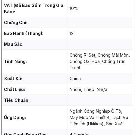
VAT (Đã Bao Gồm Trong Giá
10%
Bán):
Chứng Chỉ:
Bảo Hành (Tháng):
12
Màu Sắc:
Chống Rỉ Sét, Chống Mài Mòn,
Tính Năng:
Chống Oxi Hóa, Chống Trơn
Trượt
Xuất Xứ:
China
Chất Liệu:
Nhôm, Thép, Nhựa
Tiêu Chuẩn:
Ngành Công Nghiệp Ô Tô,
Ứng Dụng:
Máy Móc Và Thiết Bị, Dịch Vụ
Tiện Ích (Utilities), Sản Xuất
Quy Cách Đóng Gói:
4 Cái/Hộp