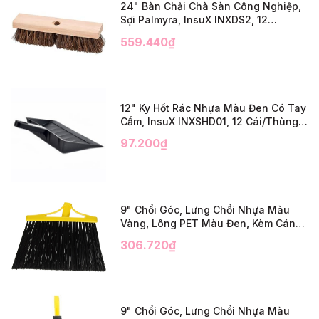
24" Bàn Chải Chà Sàn Công Nghiệp,
Sợi Palmyra, InsuX INXDS2, 12
Cái/Thùng (24" Brush Deck Scrub ,
559.440₫
3" Trim)
12" Ky Hốt Rác Nhựa Màu Đen Có Tay
Cầm, InsuX INXSHD01, 12 Cái/Thùng,
Mã IMPA 174141 (12" Dustpan Shovel,
97.200₫
Black Plastic)
9" Chổi Góc, Lưng Chổi Nhựa Màu
Vàng, Lông PET Màu Đen, Kèm Cán
Kim Loại Dài 1m2, InsuX INXABHB01,
306.720₫
12 Bộ/Thùng (9" Angle Broom, Yellow
Cap, Black PET, C/W 47" Metal
Handle)
9" Chổi Góc, Lưng Chổi Nhựa Màu