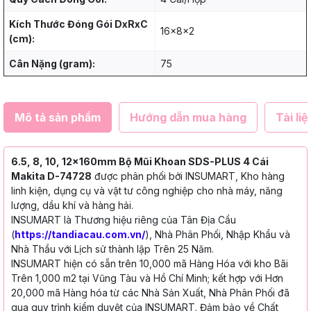
Kích Thước Đóng Gói DxRxC
16x8x2
(cm):
Cân Nặng (gram):
75
Mô tả sản phẩm
Hướng dẫn mua hàng
Tài liệ
6.5, 8, 10, 12x160mm Bộ Mũi Khoan SDS-PLUS 4 Cái
Makita D-74728
được phân phối bởi INSUMART, Kho hàng
linh kiện, dụng cụ và vật tư công nghiệp cho nhà máy, năng
lượng, dầu khí và hàng hải.
INSUMART là Thương hiệu riêng của Tân Địa Cầu
(
https://tandiacau.com.vn/
), Nhà Phân Phối, Nhập Khẩu và
Nhà Thầu với Lịch sử thành lập Trên 25 Năm.
INSUMART hiện có sẵn trên 10,000 mã Hàng Hóa với kho Bãi
Trên 1,000 m2 tại Vũng Tàu và Hồ Chí Minh; kết hợp với Hơn
20,000 mã Hàng hóa từ các Nhà Sản Xuất, Nhà Phân Phối đã
qua quy trình kiểm duyệt của INSUMART. Đảm bảo về Chất