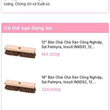
lượng, Chứng chỉ và Xuất sứ.
Có thể bạn đang tìm
12" Bàn Chải Chà Sàn Công Nghiệp,
Sợi Palmyra, InsuX INXDS1, 12
Cái/Thùng (12" Brush Deck Scrub, 2"
193.320₫
Trim)
18" Bàn Chải Chà Sàn Công Nghiệp,
Sợi Palmyra, InsuX INXDS2, 12
Cái/Thùng (18" Brush Deck Scrub, 3"
324.000₫
Trim)