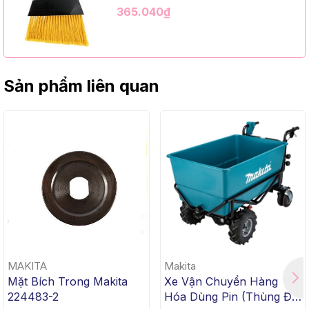
Kim Loại Dài 1m2, InsuX INXABHY01,
365.040₫
12 Bộ/Thùng (9" Angle Broom, Black
Cap, Yellow PET, C/W 47" Metal
Handle)
Sản phẩm liên quan
MAKITA
Makita
Mặt Bích Trong Makita
Xe Vận Chuyển Hàng
224483-2
Hóa Dùng Pin (Thùng Đế