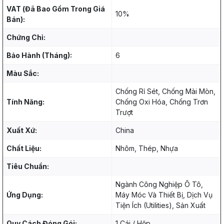
VAT (Đã Bao Gồm Trong Giá
10%
Bán):
Chứng Chỉ:
Bảo Hành (Tháng):
6
Màu Sắc:
Chống Rỉ Sét, Chống Mài Mòn,
Tính Năng:
Chống Oxi Hóa, Chống Trơn
Trượt
Xuất Xứ:
China
Chất Liệu:
Nhôm, Thép, Nhựa
Tiêu Chuẩn:
Ngành Công Nghiệp Ô Tô,
Ứng Dụng:
Máy Móc Và Thiết Bị, Dịch Vụ
Tiện Ích (Utilities), Sản Xuất
Quy Cách Đóng Gói:
1 Cái / Hộp