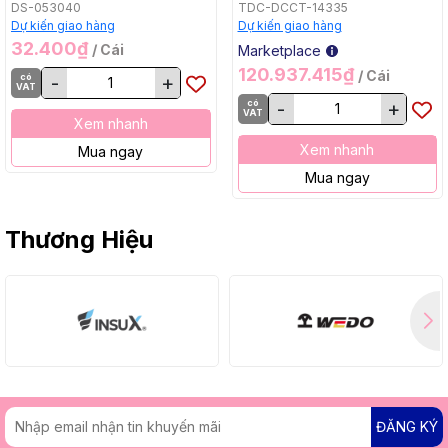
Bằng, BL, 18Vx2) Makita
DS-053040
TDC-DCCT-14335
DCU605Z
Dự kiến giao hàng
Dự kiến giao hàng
32.400₫
/ Cái
Marketplace
120.937.415₫
/ Cái
có
-
+
VAT
có
-
+
VAT
Xem nhanh
Xem nhanh
Mua ngay
Mua ngay
Thương Hiệu
ĐĂNG KÝ