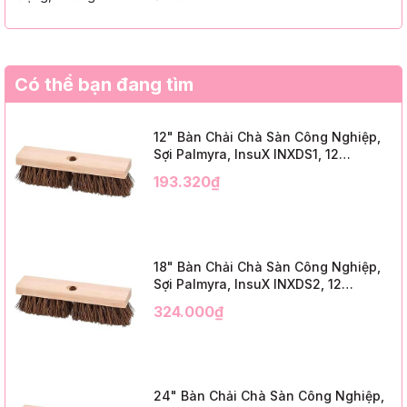
Có thể bạn đang tìm
12" Bàn Chải Chà Sàn Công Nghiệp,
Sợi Palmyra, InsuX INXDS1, 12
Cái/Thùng (12" Brush Deck Scrub, 2"
193.320₫
Trim)
18" Bàn Chải Chà Sàn Công Nghiệp,
Sợi Palmyra, InsuX INXDS2, 12
Cái/Thùng (18" Brush Deck Scrub, 3"
324.000₫
Trim)
24" Bàn Chải Chà Sàn Công Nghiệp,