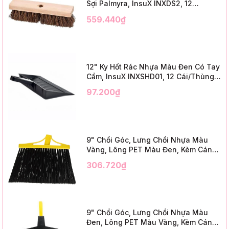
Sợi Palmyra, InsuX INXDS2, 12
Cái/Thùng (24" Brush Deck Scrub ,
559.440₫
3" Trim)
12" Ky Hốt Rác Nhựa Màu Đen Có Tay
Cầm, InsuX INXSHD01, 12 Cái/Thùng,
Mã IMPA 174141 (12" Dustpan Shovel,
97.200₫
Black Plastic)
9" Chổi Góc, Lưng Chổi Nhựa Màu
Vàng, Lông PET Màu Đen, Kèm Cán
Kim Loại Dài 1m2, InsuX INXABHB01,
306.720₫
12 Bộ/Thùng (9" Angle Broom, Yellow
Cap, Black PET, C/W 47" Metal
Handle)
9" Chổi Góc, Lưng Chổi Nhựa Màu
Đen, Lông PET Màu Vàng, Kèm Cán