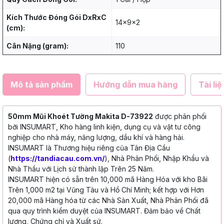
Kích Thước Đóng Gói DxRxC
14x9x2
(cm):
Cân Nặng (gram):
110
Mô tả sản phẩm
Hướng dẫn mua hàng
Tài liệ
50mm Mũi Khoét Tường Makita D-73922
được phân phối
bởi INSUMART, Kho hàng linh kiện, dụng cụ và vật tư công
nghiệp cho nhà máy, năng lượng, dầu khí và hàng hải.
INSUMART là Thương hiệu riêng của Tân Địa Cầu
(
https://tandiacau.com.vn/
), Nhà Phân Phối, Nhập Khẩu và
Nhà Thầu với Lịch sử thành lập Trên 25 Năm.
INSUMART hiện có sẵn trên 10,000 mã Hàng Hóa với kho Bãi
Trên 1,000 m2 tại Vũng Tàu và Hồ Chí Minh; kết hợp với Hơn
20,000 mã Hàng hóa từ các Nhà Sản Xuất, Nhà Phân Phối đã
qua quy trình kiểm duyệt của INSUMART. Đảm bảo về Chất
lượng, Chứng chỉ và Xuất sứ.