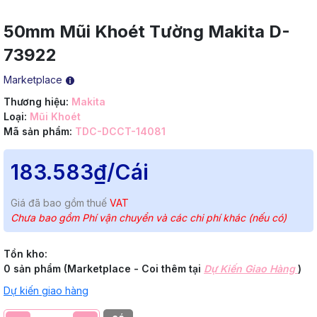
50mm Mũi Khoét Tường Makita D-
73922
Marketplace
Thương hiệu:
Makita
Loại:
Mũi Khoét
Mã sản phẩm:
TDC-DCCT-14081
183.583₫
/Cái
Giá đã bao gồm thuế
VAT
Chưa bao gồm Phí vận chuyển và các chi phí khác (nếu có)
Tồn kho:
0 sản phẩm (Marketplace - Coi thêm tại
Dự Kiến Giao Hàng
)
Dự kiến giao hàng