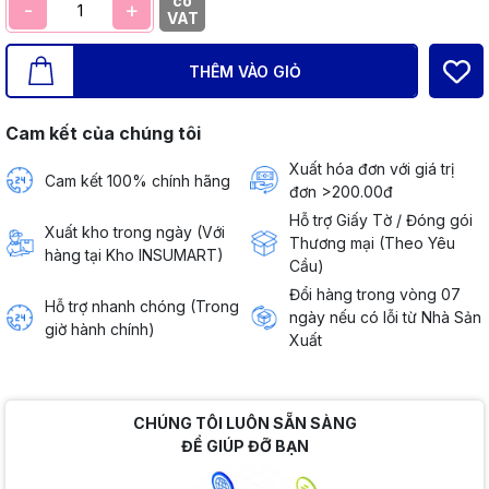
có
-
+
VAT
THÊM VÀO GIỎ
Cam kết của chúng tôi
Xuất hóa đơn với giá trị
Cam kết 100% chính hãng
đơn >200.00đ
Hỗ trợ Giấy Tờ / Đóng gói
Xuất kho trong ngày (Với
Thương mại (Theo Yêu
hàng tại Kho INSUMART)
Cầu)
Đổi hàng trong vòng 07
Hỗ trợ nhanh chóng (Trong
ngày nếu có lỗi từ Nhà Sản
giờ hành chính)
Xuất
CHÚNG TÔI LUÔN SẴN SÀNG
ĐỂ GIÚP ĐỠ BẠN