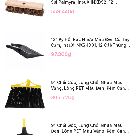
Sợi Palmyra, InsuX INXDS2, 12
Cái/Thùng (24" Brush Deck Scrub ,
559.440₫
3" Trim)
12" Ky Hốt Rác Nhựa Màu Đen Có Tay
Cầm, InsuX INXSHD01, 12 Cái/Thùng,
Mã IMPA 174141 (12" Dustpan Shovel,
97.200₫
Black Plastic)
9" Chổi Góc, Lưng Chổi Nhựa Màu
Vàng, Lông PET Màu Đen, Kèm Cán
Kim Loại Dài 1m2, InsuX INXABHB01,
306.720₫
12 Bộ/Thùng (9" Angle Broom, Yellow
Cap, Black PET, C/W 47" Metal
Handle)
9" Chổi Góc, Lưng Chổi Nhựa Màu
Đen, Lông PET Màu Vàng, Kèm Cán