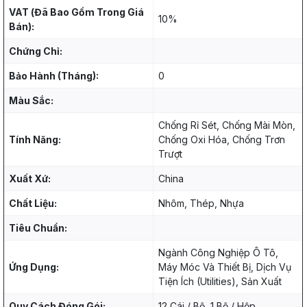
VAT (Đã Bao Gồm Trong Giá
10%
Bán):
Chứng Chỉ:
Bảo Hành (Tháng):
0
Màu Sắc:
Chống Rỉ Sét, Chống Mài Mòn,
Tính Năng:
Chống Oxi Hóa, Chống Trơn
Trượt
Xuất Xứ:
China
Chất Liệu:
Nhôm, Thép, Nhựa
Tiêu Chuẩn:
Ngành Công Nghiệp Ô Tô,
Ứng Dụng:
Máy Móc Và Thiết Bị, Dịch Vụ
Tiện Ích (Utilities), Sản Xuất
Quy Cách Đóng Gói:
12 Cái / Bộ, 1 Bộ / Hộp