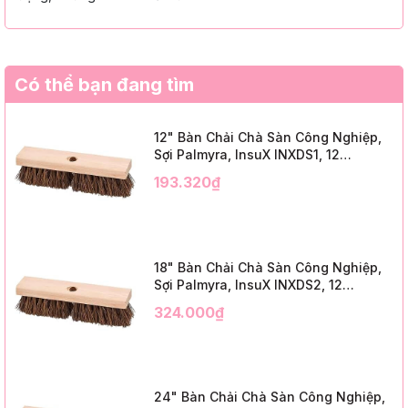
Có thể bạn đang tìm
12" Bàn Chải Chà Sàn Công Nghiệp,
Sợi Palmyra, InsuX INXDS1, 12
Cái/Thùng (12" Brush Deck Scrub, 2"
193.320₫
Trim)
18" Bàn Chải Chà Sàn Công Nghiệp,
Sợi Palmyra, InsuX INXDS2, 12
Cái/Thùng (18" Brush Deck Scrub, 3"
324.000₫
Trim)
24" Bàn Chải Chà Sàn Công Nghiệp,