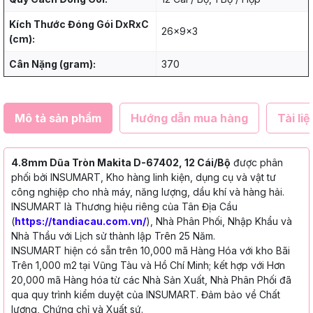
Kích Thước Đóng Gói DxRxC
26x9x3
(cm):
Cân Nặng (gram):
370
Mô tả sản phẩm
Hướng dẫn mua hàng
Tài liệ
4.8mm Dũa Tròn Makita D-67402, 12 Cái/Bộ
được phân
phối bởi INSUMART, Kho hàng linh kiện, dụng cụ và vật tư
công nghiệp cho nhà máy, năng lượng, dầu khí và hàng hải.
INSUMART là Thương hiệu riêng của Tân Địa Cầu
(
https://tandiacau.com.vn/
), Nhà Phân Phối, Nhập Khẩu và
Nhà Thầu với Lịch sử thành lập Trên 25 Năm.
INSUMART hiện có sẵn trên 10,000 mã Hàng Hóa với kho Bãi
Trên 1,000 m2 tại Vũng Tàu và Hồ Chí Minh; kết hợp với Hơn
20,000 mã Hàng hóa từ các Nhà Sản Xuất, Nhà Phân Phối đã
qua quy trình kiểm duyệt của INSUMART. Đảm bảo về Chất
lượng, Chứng chỉ và Xuất sứ.