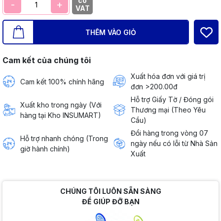
có
-
+
VAT
THÊM VÀO GIỎ
Cam kết của chúng tôi
Xuất hóa đơn với giá trị
Cam kết 100% chính hãng
đơn >200.00đ
Hỗ trợ Giấy Tờ / Đóng gói
Xuất kho trong ngày (Với
Thương mại (Theo Yêu
hàng tại Kho INSUMART)
Cầu)
Đổi hàng trong vòng 07
Hỗ trợ nhanh chóng (Trong
ngày nếu có lỗi từ Nhà Sản
giờ hành chính)
Xuất
CHÚNG TÔI LUÔN SẴN SÀNG
ĐỂ GIÚP ĐỠ BẠN