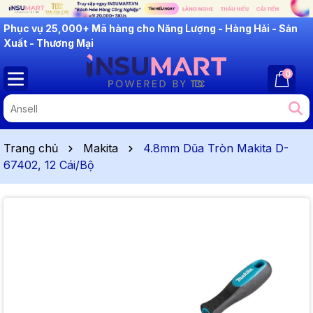
Phục vụ 25,000+ Mã hàng cho Năng Lượng - Hàng Hải - Sản
Xuất - Thương Mại
0
Trang chủ
Makita
4.8mm Dũa Tròn Makita D-
67402, 12 Cái/Bộ