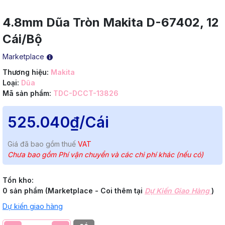
4.8mm Dũa Tròn Makita D-67402, 12
Cái/Bộ
Marketplace
Thương hiệu:
Makita
Loại:
Dũa
Mã sản phẩm:
TDC-DCCT-13826
525.040₫
/Cái
Giá đã bao gồm thuế
VAT
Chưa bao gồm Phí vận chuyển và các chi phí khác (nếu có)
Tồn kho:
0 sản phẩm (Marketplace - Coi thêm tại
Dự Kiến Giao Hàng
)
Dự kiến giao hàng