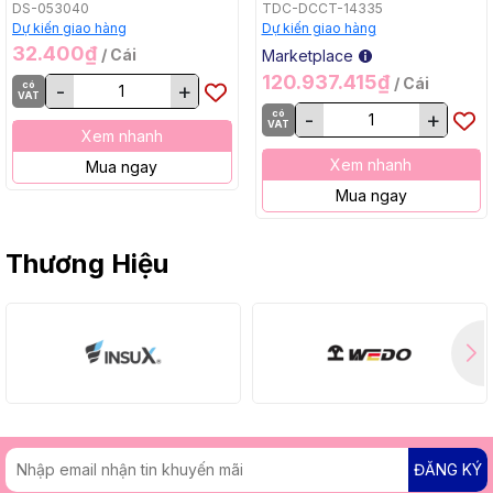
Bằng, BL, 18Vx2) Makita
DS-053040
TDC-DCCT-14335
DCU605Z
Dự kiến giao hàng
Dự kiến giao hàng
32.400₫
/ Cái
Marketplace
120.937.415₫
/ Cái
có
-
+
VAT
có
-
+
VAT
Xem nhanh
Xem nhanh
Mua ngay
Mua ngay
Thương Hiệu
ĐĂNG KÝ