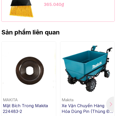
Kim Loại Dài 1m2, InsuX INXABHY01,
365.040₫
12 Bộ/Thùng (9" Angle Broom, Black
Cap, Yellow PET, C/W 47" Metal
Handle)
Sản phẩm liên quan
MAKITA
Makita
Mặt Bích Trong Makita
Xe Vận Chuyển Hàng
224483-2
Hóa Dùng Pin (Thùng Đế