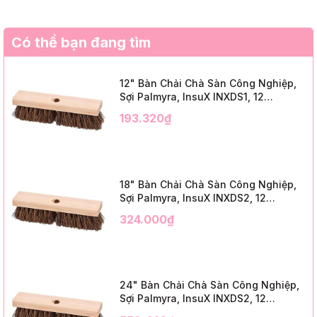
Có thể bạn đang tìm
12" Bàn Chải Chà Sàn Công Nghiệp,
Sợi Palmyra, InsuX INXDS1, 12
Cái/Thùng (12" Brush Deck Scrub, 2"
193.320₫
Trim)
18" Bàn Chải Chà Sàn Công Nghiệp,
Sợi Palmyra, InsuX INXDS2, 12
Cái/Thùng (18" Brush Deck Scrub, 3"
324.000₫
Trim)
24" Bàn Chải Chà Sàn Công Nghiệp,
Sợi Palmyra, InsuX INXDS2, 12
Cái/Thùng (24" Brush Deck Scrub ,