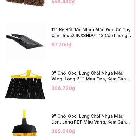
559.440₫
3" Trim)
12" Ky Hốt Rác Nhựa Màu Đen Có Tay
Cầm, InsuX INXSHD01, 12 Cái/Thùng,
Mã IMPA 174141 (12" Dustpan Shovel,
97.200₫
Black Plastic)
9" Chổi Góc, Lưng Chổi Nhựa Màu
Vàng, Lông PET Màu Đen, Kèm Cán
Kim Loại Dài 1m2, InsuX INXABHB01,
306.720₫
12 Bộ/Thùng (9" Angle Broom, Yellow
Cap, Black PET, C/W 47" Metal
Handle)
9" Chổi Góc, Lưng Chổi Nhựa Màu
Đen, Lông PET Màu Vàng, Kèm Cán
Kim Loại Dài 1m2, InsuX INXABHY01,
365.040₫
12 Bộ/Thùng (9" Angle Broom, Black