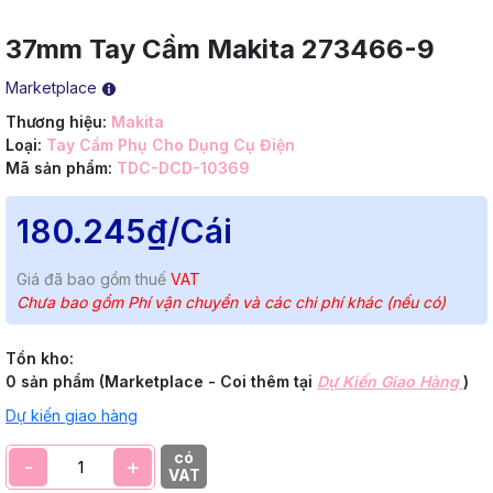
37mm Tay Cầm Makita 273466-9
Marketplace
Thương hiệu:
Makita
Loại:
Tay Cầm Phụ Cho Dụng Cụ Điện
Mã sản phẩm:
TDC-DCD-10369
180.245₫
/Cái
Giá đã bao gồm thuế
VAT
Chưa bao gồm Phí vận chuyển và các chi phí khác (nếu có)
Tồn kho:
0 sản phẩm (Marketplace - Coi thêm tại
Dự Kiến Giao Hàng
)
Dự kiến giao hàng
có
-
+
VAT