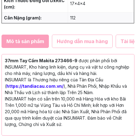
Kích Thước Đóng Gói DxRxC
17x4x4
(cm):
Cân Nặng (gram):
112
Mô tả sản phẩm
Hướng dẫn mua hàng
Tài liệ
37mm Tay Cầm Makita 273466-9
được phân phối bởi
INSUMART, Kho hàng linh kiện, dụng cụ và vật tư công nghiệp
cho nhà máy, năng lượng, dầu khí và hàng hải.
INSUMART là Thương hiệu riêng của Tân Địa Cầu
(
https://tandiacau.com.vn/
), Nhà Phân Phối, Nhập Khẩu và
Nhà Thầu với Lịch sử thành lập Trên 25 Năm.
INSUMART hiện có sẵn trên 10,000 mã Hàng Hóa với kho Bãi
Trên 1,000 m2 tại Vũng Tàu và Hồ Chí Minh; kết hợp với Hơn
20,000 mã Hàng hóa từ các Nhà Sản Xuất, Nhà Phân Phối đã
qua quy trình kiểm duyệt của INSUMART. Đảm bảo về Chất
lượng, Chứng chỉ và Xuất sứ.