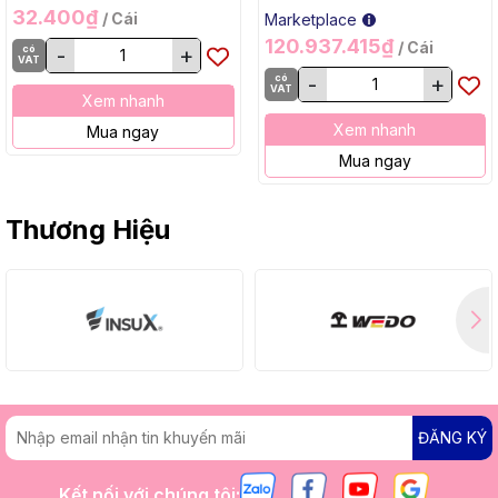
32.400₫
/ Cái
Marketplace
120.937.415₫
/ Cái
có
-
+
VAT
có
-
+
VAT
Xem nhanh
Xem nhanh
Mua ngay
Mua ngay
Thương Hiệu
ĐĂNG KÝ
Kết nối với chúng tôi: