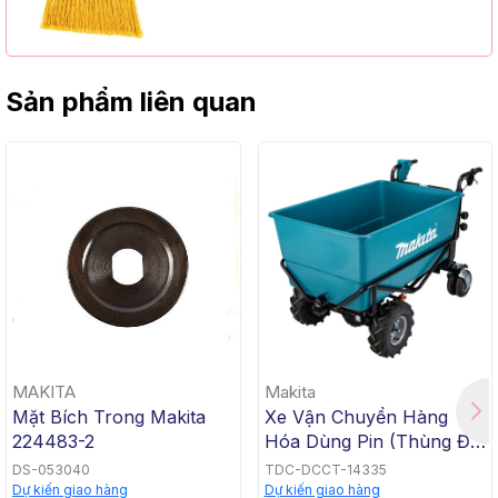
Cap, Yellow PET, C/W 47" Metal
Handle)
Sản phẩm liên quan
MAKITA
Makita
Mặt Bích Trong Makita
Xe Vận Chuyển Hàng
224483-2
Hóa Dùng Pin (Thùng Đế
Bằng, BL, 18Vx2) Makita
DS-053040
TDC-DCCT-14335
DCU605Z
Dự kiến giao hàng
Dự kiến giao hàng