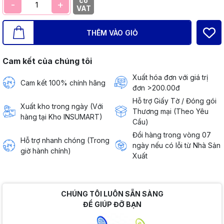
có
-
+
VAT
THÊM VÀO GIỎ
Cam kết của chúng tôi
Xuất hóa đơn với giá trị
Cam kết 100% chính hãng
đơn >200.00đ
Hỗ trợ Giấy Tờ / Đóng gói
Xuất kho trong ngày (Với
Thương mại (Theo Yêu
hàng tại Kho INSUMART)
Cầu)
Đổi hàng trong vòng 07
Hỗ trợ nhanh chóng (Trong
ngày nếu có lỗi từ Nhà Sản
giờ hành chính)
Xuất
CHÚNG TÔI LUÔN SẴN SÀNG
ĐỂ GIÚP ĐỠ BẠN