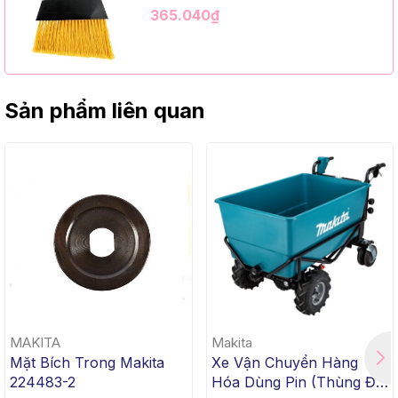
Kim Loại Dài 1m2, InsuX INXABHY01,
365.040₫
12 Bộ/Thùng (9" Angle Broom, Black
Cap, Yellow PET, C/W 47" Metal
Handle)
Sản phẩm liên quan
MAKITA
Makita
Mặt Bích Trong Makita
Xe Vận Chuyển Hàng
224483-2
Hóa Dùng Pin (Thùng Đế