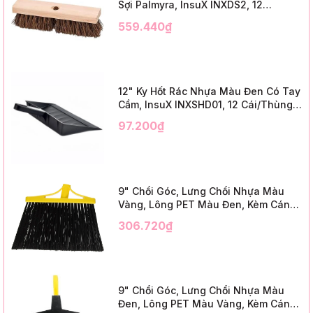
Sợi Palmyra, InsuX INXDS2, 12
Cái/Thùng (24" Brush Deck Scrub ,
559.440₫
3" Trim)
12" Ky Hốt Rác Nhựa Màu Đen Có Tay
Cầm, InsuX INXSHD01, 12 Cái/Thùng,
Mã IMPA 174141 (12" Dustpan Shovel,
97.200₫
Black Plastic)
9" Chổi Góc, Lưng Chổi Nhựa Màu
Vàng, Lông PET Màu Đen, Kèm Cán
Kim Loại Dài 1m2, InsuX INXABHB01,
306.720₫
12 Bộ/Thùng (9" Angle Broom, Yellow
Cap, Black PET, C/W 47" Metal
Handle)
9" Chổi Góc, Lưng Chổi Nhựa Màu
Đen, Lông PET Màu Vàng, Kèm Cán