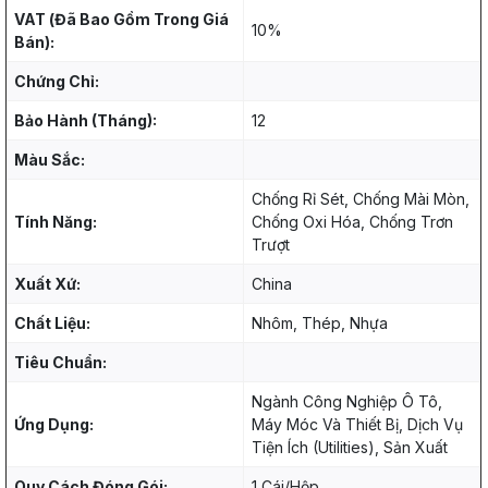
VAT (Đã Bao Gồm Trong Giá
10%
Bán):
Chứng Chỉ:
Bảo Hành (Tháng):
12
Màu Sắc:
Chống Rỉ Sét, Chống Mài Mòn,
Tính Năng:
Chống Oxi Hóa, Chống Trơn
Trượt
Xuất Xứ:
China
Chất Liệu:
Nhôm, Thép, Nhựa
Tiêu Chuẩn:
Ngành Công Nghiệp Ô Tô,
Ứng Dụng:
Máy Móc Và Thiết Bị, Dịch Vụ
Tiện Ích (Utilities), Sản Xuất
Quy Cách Đóng Gói:
1 Cái/Hộp