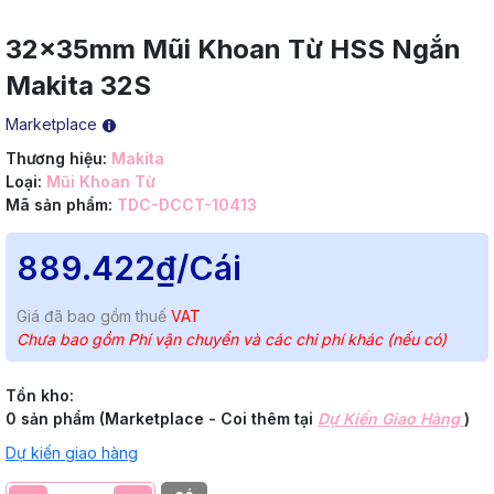
32x35mm Mũi Khoan Từ HSS Ngắn
Makita 32S
Marketplace
Thương hiệu:
Makita
Loại:
Mũi Khoan Từ
Mã sản phẩm:
TDC-DCCT-10413
889.422₫
/Cái
Giá đã bao gồm thuế
VAT
Chưa bao gồm Phí vận chuyển và các chi phí khác (nếu có)
Tồn kho:
0 sản phẩm (Marketplace - Coi thêm tại
Dự Kiến Giao Hàng
)
Dự kiến giao hàng