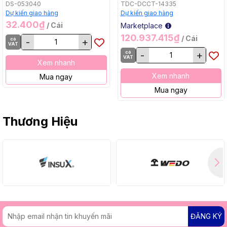
Bằng, BL, 18Vx2) Makita
DS-053040
TDC-DCCT-14335
DCU605Z
Dự kiến giao hàng
Dự kiến giao hàng
32.400₫
/ Cái
Marketplace
120.937.415₫
/ Cái
có
-
+
VAT
có
-
+
VAT
Xem nhanh
Xem nhanh
Mua ngay
Mua ngay
Thương Hiệu
ĐĂNG KÝ