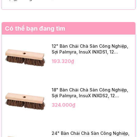
Có thể bạn đang tìm
12" Bàn Chải Chà Sàn Công Nghiệp,
Sợi Palmyra, InsuX INXDS1, 12
Cái/Thùng (12" Brush Deck Scrub, 2"
193.320₫
Trim)
18" Bàn Chải Chà Sàn Công Nghiệp,
Sợi Palmyra, InsuX INXDS2, 12
Cái/Thùng (18" Brush Deck Scrub, 3"
324.000₫
Trim)
24" Bàn Chải Chà Sàn Công Nghiệp,