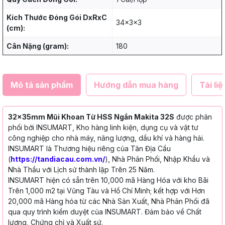
Kích Thước Đóng Gói DxRxC
34x3x3
(cm):
Cân Nặng (gram):
180
Mô tả sản phẩm
Hướng dẫn mua hàng
Tài liệ
32x35mm Mũi Khoan Từ HSS Ngắn Makita 32S
được phân
phối bởi INSUMART, Kho hàng linh kiện, dụng cụ và vật tư
công nghiệp cho nhà máy, năng lượng, dầu khí và hàng hải.
INSUMART là Thương hiệu riêng của Tân Địa Cầu
(
https://tandiacau.com.vn/
), Nhà Phân Phối, Nhập Khẩu và
Nhà Thầu với Lịch sử thành lập Trên 25 Năm.
INSUMART hiện có sẵn trên 10,000 mã Hàng Hóa với kho Bãi
Trên 1,000 m2 tại Vũng Tàu và Hồ Chí Minh; kết hợp với Hơn
20,000 mã Hàng hóa từ các Nhà Sản Xuất, Nhà Phân Phối đã
qua quy trình kiểm duyệt của INSUMART. Đảm bảo về Chất
lượng, Chứng chỉ và Xuất sứ.