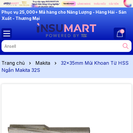
INSUMART: Lắng Nghe - Thấu Hiểu - Cải Tiến
Phục vụ 25,000+ Mã hàng cho Năng Lượng - Hàng Hải - Sản
Xuất - Thương Mại
0
Trang chủ
Makita
32x35mm Mũi Khoan Từ HSS
Ngắn Makita 32S