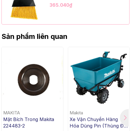
Kim Loại Dài 1m2, InsuX INXABHY01,
365.040₫
12 Bộ/Thùng (9" Angle Broom, Black
Cap, Yellow PET, C/W 47" Metal
Handle)
Sản phẩm liên quan
MAKITA
Makita
Mặt Bích Trong Makita
Xe Vận Chuyển Hàng
224483-2
Hóa Dùng Pin (Thùng Đế