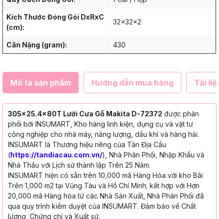
Kích Thước Đóng Gói DxRxC
32x32x2
(cm):
Cân Nặng (gram):
430
Mô tả sản phẩm
Hướng dẫn mua hàng
Tài liệ
305x25.4x80T Lưỡi Cưa Gỗ Makita D-72372
được phân
phối bởi INSUMART, Kho hàng linh kiện, dụng cụ và vật tư
công nghiệp cho nhà máy, năng lượng, dầu khí và hàng hải.
INSUMART là Thương hiệu riêng của Tân Địa Cầu
(
https://tandiacau.com.vn/
), Nhà Phân Phối, Nhập Khẩu và
Nhà Thầu với Lịch sử thành lập Trên 25 Năm.
INSUMART hiện có sẵn trên 10,000 mã Hàng Hóa với kho Bãi
Trên 1,000 m2 tại Vũng Tàu và Hồ Chí Minh; kết hợp với Hơn
20,000 mã Hàng hóa từ các Nhà Sản Xuất, Nhà Phân Phối đã
qua quy trình kiểm duyệt của INSUMART. Đảm bảo về Chất
lượng, Chứng chỉ và Xuất sứ.