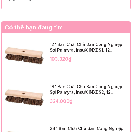
Có thể bạn đang tìm
12" Bàn Chải Chà Sàn Công Nghiệp,
Sợi Palmyra, InsuX INXDS1, 12
Cái/Thùng (12" Brush Deck Scrub, 2"
193.320₫
Trim)
18" Bàn Chải Chà Sàn Công Nghiệp,
Sợi Palmyra, InsuX INXDS2, 12
Cái/Thùng (18" Brush Deck Scrub, 3"
324.000₫
Trim)
24" Bàn Chải Chà Sàn Công Nghiệp,