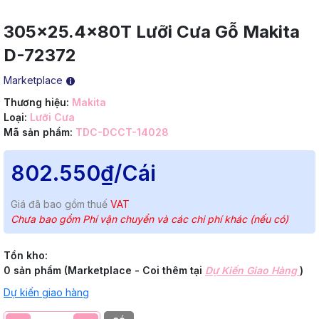
305x25.4x80T Lưỡi Cưa Gỗ Makita
D-72372
Marketplace
Thương hiệu:
Makita
Loại:
Lưỡi Cưa
Mã sản phẩm:
TDC-DCCT-14028
802.550₫
/Cái
Giá đã bao gồm thuế
VAT
Chưa bao gồm Phí vận chuyển và các chi phí khác (nếu có)
Tồn kho:
0 sản phẩm (Marketplace - Coi thêm tại
Dự Kiến Giao Hàng
)
Dự kiến giao hàng