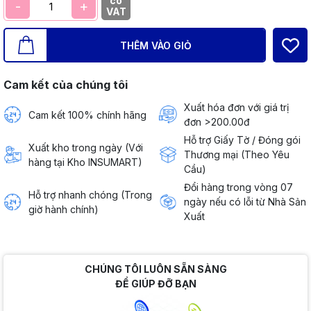
có
-
+
VAT
THÊM VÀO GIỎ
Cam kết của chúng tôi
Xuất hóa đơn với giá trị
Cam kết 100% chính hãng
đơn >200.00đ
Hỗ trợ Giấy Tờ / Đóng gói
Xuất kho trong ngày (Với
Thương mại (Theo Yêu
hàng tại Kho INSUMART)
Cầu)
Đổi hàng trong vòng 07
Hỗ trợ nhanh chóng (Trong
ngày nếu có lỗi từ Nhà Sản
giờ hành chính)
Xuất
CHÚNG TÔI LUÔN SẴN SÀNG
ĐỂ GIÚP ĐỠ BẠN