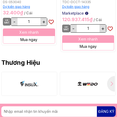
Bằng, BL, 18Vx2) Makita
DS-053040
TDC-DCCT-14335
DCU605Z
Dự kiến giao hàng
Dự kiến giao hàng
32.400₫
/ Cái
Marketplace
120.937.415₫
/ Cái
có
-
+
VAT
có
-
+
VAT
Xem nhanh
Xem nhanh
Mua ngay
Mua ngay
Thương Hiệu
ĐĂNG KÝ