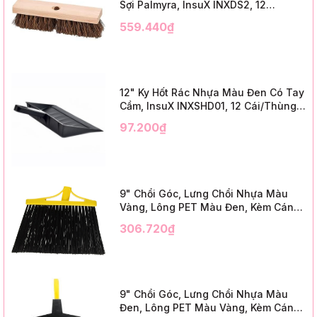
Sợi Palmyra, InsuX INXDS2, 12
Cái/Thùng (24" Brush Deck Scrub ,
559.440₫
3" Trim)
12" Ky Hốt Rác Nhựa Màu Đen Có Tay
Cầm, InsuX INXSHD01, 12 Cái/Thùng,
Mã IMPA 174141 (12" Dustpan Shovel,
97.200₫
Black Plastic)
9" Chổi Góc, Lưng Chổi Nhựa Màu
Vàng, Lông PET Màu Đen, Kèm Cán
Kim Loại Dài 1m2, InsuX INXABHB01,
306.720₫
12 Bộ/Thùng (9" Angle Broom, Yellow
Cap, Black PET, C/W 47" Metal
Handle)
9" Chổi Góc, Lưng Chổi Nhựa Màu
Đen, Lông PET Màu Vàng, Kèm Cán