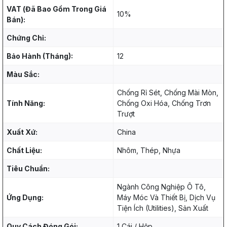
VAT (Đã Bao Gồm Trong Giá
10%
Bán):
Chứng Chỉ:
Bảo Hành (Tháng):
12
Màu Sắc:
Chống Rỉ Sét, Chống Mài Mòn,
Tính Năng:
Chống Oxi Hóa, Chống Trơn
Trượt
Xuất Xứ:
China
Chất Liệu:
Nhôm, Thép, Nhựa
Tiêu Chuẩn:
Ngành Công Nghiệp Ô Tô,
Ứng Dụng:
Máy Móc Và Thiết Bị, Dịch Vụ
Tiện Ích (Utilities), Sản Xuất
Quy Cách Đóng Gói:
1 Cái / Hộp