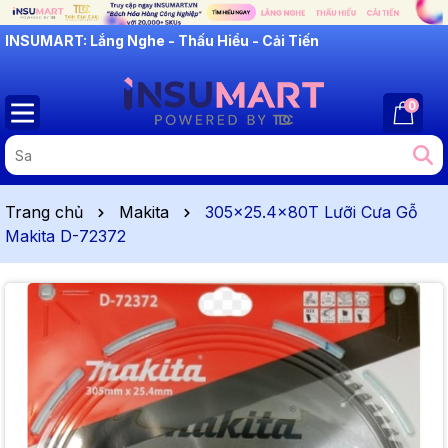
INSUMART: Lắng Nghe - Thấu Hiểu - Cải Tiến
0
Trang chủ
Makita
305x25.4x80T Lưỡi Cưa Gỗ
Makita D-72372