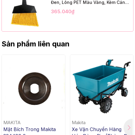
Đen, Lông PET Màu Vàng, Kèm Cán
Kim Loại Dài 1m2, InsuX INXABHY01,
365.040₫
12 Bộ/Thùng (9" Angle Broom, Black
Cap, Yellow PET, C/W 47" Metal
Handle)
Sản phẩm liên quan
MAKITA
Makita
Mặt Bích Trong Makita
Xe Vận Chuyển Hàng