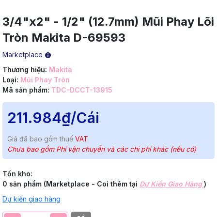
3/4"x2" - 1/2" (12.7mm) Mũi Phay Lõi
Tròn Makita D-69593
Marketplace
Thương hiệu:
Makita
Loại:
Mũi Phay Tròn
Mã sản phẩm:
TDC-DCCT-13915
211.984₫
/Cái
Giá đã bao gồm thuế
VAT
Chưa bao gồm Phí vận chuyển và các chi phí khác (nếu có)
Tồn kho:
0 sản phẩm (Marketplace - Coi thêm tại
Dự Kiến Giao Hàng
)
Dự kiến giao hàng