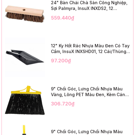
24" Bàn Chải Chà Sàn Công Nghiệp,
Sợi Palmyra, InsuX INXDS2, 12
Cái/Thùng (24" Brush Deck Scrub ,
559.440₫
3" Trim)
12" Ky Hốt Rác Nhựa Màu Đen Có Tay
Cầm, InsuX INXSHD01, 12 Cái/Thùng,
Mã IMPA 174141 (12" Dustpan Shovel,
97.200₫
Black Plastic)
9" Chổi Góc, Lưng Chổi Nhựa Màu
Vàng, Lông PET Màu Đen, Kèm Cán
Kim Loại Dài 1m2, InsuX INXABHB01,
306.720₫
12 Bộ/Thùng (9" Angle Broom, Yellow
Cap, Black PET, C/W 47" Metal
Handle)
9" Chổi Góc, Lưng Chổi Nhựa Màu