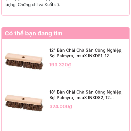
lượng, Chứng chỉ và Xuất sứ.
Có thể bạn đang tìm
12" Bàn Chải Chà Sàn Công Nghiệp,
Sợi Palmyra, InsuX INXDS1, 12
Cái/Thùng (12" Brush Deck Scrub, 2"
193.320₫
Trim)
18" Bàn Chải Chà Sàn Công Nghiệp,
Sợi Palmyra, InsuX INXDS2, 12
Cái/Thùng (18" Brush Deck Scrub, 3"
324.000₫
Trim)