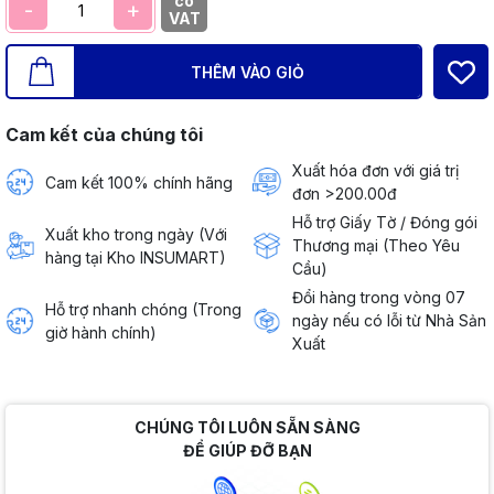
có
-
+
VAT
THÊM VÀO GIỎ
Cam kết của chúng tôi
Xuất hóa đơn với giá trị
Cam kết 100% chính hãng
đơn >200.00đ
Hỗ trợ Giấy Tờ / Đóng gói
Xuất kho trong ngày (Với
Thương mại (Theo Yêu
hàng tại Kho INSUMART)
Cầu)
Đổi hàng trong vòng 07
Hỗ trợ nhanh chóng (Trong
ngày nếu có lỗi từ Nhà Sản
giờ hành chính)
Xuất
CHÚNG TÔI LUÔN SẴN SÀNG
ĐỂ GIÚP ĐỠ BẠN