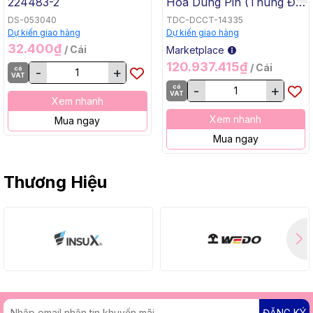
224483-2
Hóa Dùng Pin (Thùng Đế
Bằng, BL, 18Vx2) Makita
DS-053040
TDC-DCCT-14335
DCU605Z
Dự kiến giao hàng
Dự kiến giao hàng
32.400₫
/ Cái
Marketplace
120.937.415₫
/ Cái
có
-
+
VAT
có
-
+
VAT
Xem nhanh
Xem nhanh
Mua ngay
Mua ngay
Thương Hiệu
ĐĂNG KÝ