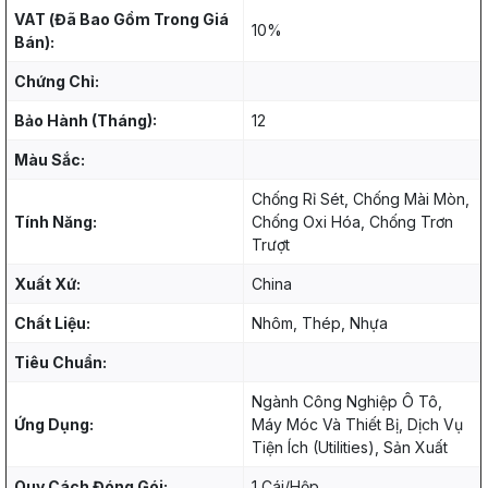
VAT (Đã Bao Gồm Trong Giá
10%
Bán):
Chứng Chỉ:
Bảo Hành (Tháng):
12
Màu Sắc:
Chống Rỉ Sét, Chống Mài Mòn,
Tính Năng:
Chống Oxi Hóa, Chống Trơn
Trượt
Xuất Xứ:
China
Chất Liệu:
Nhôm, Thép, Nhựa
Tiêu Chuẩn:
Ngành Công Nghiệp Ô Tô,
Ứng Dụng:
Máy Móc Và Thiết Bị, Dịch Vụ
Tiện Ích (Utilities), Sản Xuất
Quy Cách Đóng Gói:
1 Cái/Hộp