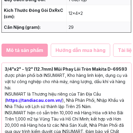
Kích Thước Đóng Gói DxRxC
12x4x2
(cm):
Cân Nặng (gram):
29
Mô tả sản phẩm
Hướng dẫn mua hàng
Tài liệ
3/4"x2" - 1/2" (12.7mm) Mũi Phay Lõi Tròn Makita D-69593
được phân phối bởi INSUMART, Kho hàng linh kiện, dụng cụ và
vật tư công nghiệp cho nhà máy, năng lượng, dầu khí và hàng
hải.
INSUMART là Thương hiệu riêng của Tân Địa Cầu
(
https://tandiacau.com.vn/
), Nhà Phân Phối, Nhập Khẩu và
Nhà Thầu với Lịch sử thành lập Trên 25 Năm.
INSUMART hiện có sẵn trên 10,000 mã Hàng Hóa với kho Bãi
Trên 1,000 m2 tại Vũng Tàu và Hồ Chí Minh; kết hợp với Hơn
20,000 mã Hàng hóa từ các Nhà Sản Xuất, Nhà Phân Phối đã
qua quy trình kiểm duyệt của INSUMART. Đảm bảo về Chất