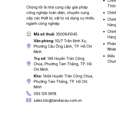
Chín
Thôn
Chúng tôi là nhà cung cấp giải pháp
công nghiệp toàn diện, chuyên cung
Chín
cấp các thiết bị, vật tư và dụng cụ nhiều
Chín
ngành công nghiệp
Hàn
Chín
Mã số thuế:
3500841045
Hàn
Văn phòng:
55/7 Trần Đình Xu,
Phân
Phường Cầu Ông Lãnh, TP. Hồ Chí
Nhiệ
Minh
Điều
Trụ sở:
146 Huyền Trân Công
Chu
Chúa, Phường Tam Thắng, TP. Hồ
Chí Minh
Kho:
144A Huyền Trân Công Chúa,
Phường Tam Thắng, TP. Hồ Chí
Minh
093 129 9618
sales.tdc@tandiacau.com.vn