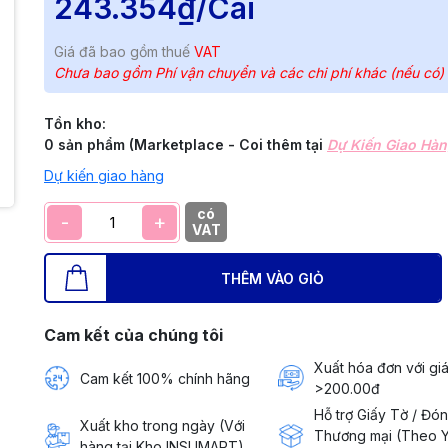
243.354₫
/Cái
Giá đã bao gồm thuế
VAT
Chưa bao gồm Phí vận chuyển và các chi phí khác (nếu có)
Tồn kho:
0 sản phẩm (Marketplace - Coi thêm tại
Dự Kiến Giao Hà
Dự kiến giao hàng
có
-
+
VAT
THÊM VÀO GIỎ
Cam kết của chúng tôi
Xuất hóa đơn với giá
Cam kết 100% chính hãng
>200.00đ
Hỗ trợ Giấy Tờ / Đó
Xuất kho trong ngày (Với
Thương mại (Theo 
hàng tại Kho INSUMART)