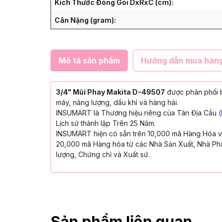
Kích Thước Đóng Gói DxRxC (cm):
Cân Nặng (gram):
Mô tả sản phẩm
Hướng dẫn mua hàn
3/4" Mũi Phay Makita D-49507
được phân phối b
máy, năng lượng, dầu khí và hàng hải.
INSUMART là Thương hiệu riêng của Tân Địa Cầu (
Lịch sử thành lập Trên 25 Năm.
INSUMART hiện có sẵn trên 10,000 mã Hàng Hóa với
20,000 mã Hàng hóa từ các Nhà Sản Xuất, Nhà Phâ
lượng, Chứng chỉ và Xuất sứ.
Sản phẩm liên quan