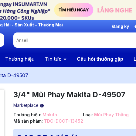
Đăng ký
Thương hiệu
Tin tức
Câu hỏi thường gặp
L
ita D-49507
3/4" Mũi Phay Makita D-49507
Marketplace
Thương hiệu:
Makita
Loại:
Mũi Phay Thẳng
Mã sản phẩm:
TDC-DCCT-13452