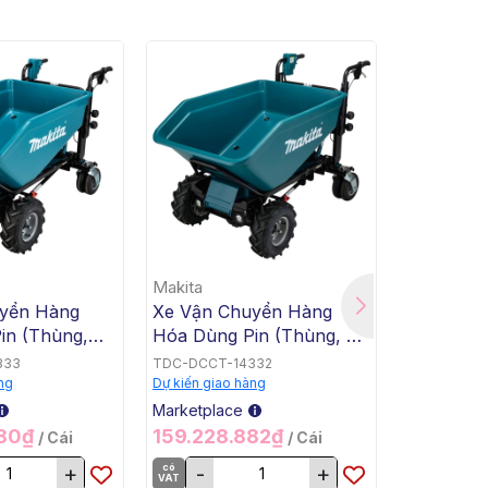
Makita
Makita
yển Hàng
Xe Vận Chuyển Hàng
Xe Vận C
in (Thùng,
Hóa Dùng Pin (Thùng, Tự
Hóa Dùng
Makita
Động Nghiêng Đổ, BL,
Bằng, Tự
333
TDC-DCCT-14332
TDC-DCCT-
18Vx2) Makita DCU602Z
BL, 18Vx2
ng
Dự kiến giao hàng
Dự kiến giao
DCU601Z
Marketplace
Marketplac
280₫
159.228.882₫
159.228
/ Cái
/ Cái
+
có
-
+
có
-
VAT
VAT