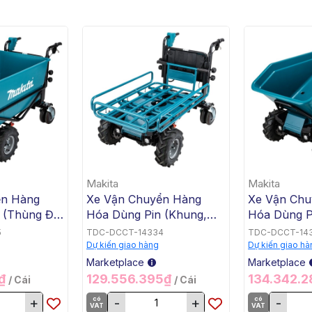
Makita
Makita
ển Hàng
Xe Vận Chuyển Hàng
Xe Vận Chu
 (Thùng Đế
Hóa Dùng Pin (Khung,
Hóa Dùng P
x2) Makita
BL, 18Vx2) Makita
BL, 18Vx2) 
5
TDC-DCCT-14334
TDC-DCCT-14
DCU604Z
DCU603Z
Dự kiến giao hàng
Dự kiến giao hà
Marketplace
Marketplace
5₫
129.556.395₫
134.342.
/ Cái
/ Cái
+
có
-
+
có
-
VAT
VAT