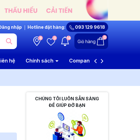
Đăng nhập
Hotline đặt hàng:
093 129 9618
0
8
0
14
Giỏ hàng
iên hệ
Chính sách
Company Profile
CHÚNG TÔI LUÔN SẴN SÀNG
ĐỂ GIÚP ĐỠ BẠN