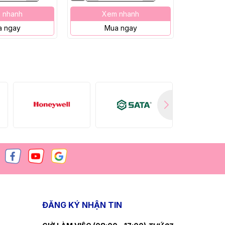
 nhanh
Xem nhanh
X
 ngay
Mua ngay
M
ĐĂNG KÝ NHẬN TIN