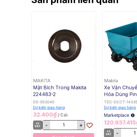
MAKITA
Makita
Mặt Bích Trong Makita
Xe Vận Chuy
224483-2
Hóa Dùng Pin
Bằng, BL, 18V
DS-053040
TDC-DCCT-1433
DCU605Z
Dự kiến giao hàng
Dự kiến giao hàng
32.400₫
/ Cái
Marketplace
120.937.41
có
-
+
VAT
có
-
VAT