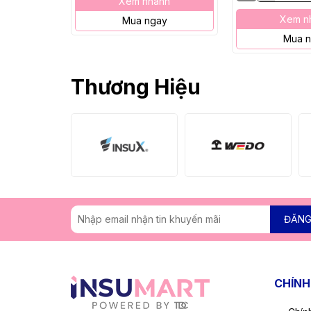
Xem nhanh
Xem n
Mua ngay
Mua 
Thương Hiệu
ĐĂNG
CHÍNH