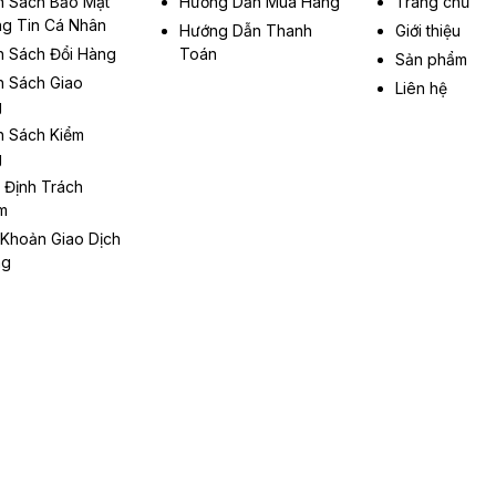
h Sách Bảo Mật
Hướng Dẫn Mua Hàng
Trang chủ
g Tin Cá Nhân
Hướng Dẫn Thanh
Giới thiệu
h Sách Đổi Hàng
Toán
Sản phẩm
h Sách Giao
Liên hệ
g
h Sách Kiểm
g
 Định Trách
m
 Khoản Giao Dịch
ng