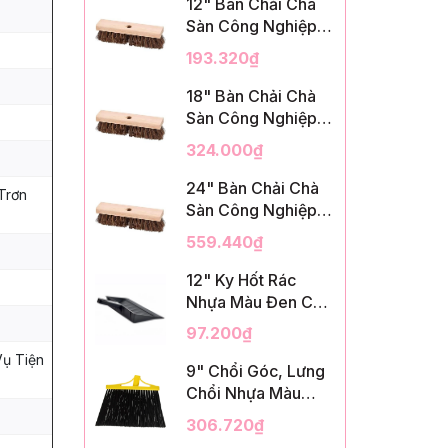
12" Bàn Chải Chà
Sàn Công Nghiệp,
Sợi Palmyra, InsuX
193.320₫
INXDS1, 12
Cái/Thùng (12"
18" Bàn Chải Chà
Brush Deck Scrub,
Sàn Công Nghiệp,
2" Trim)
Sợi Palmyra, InsuX
324.000₫
INXDS2, 12
Cái/Thùng (18"
24" Bàn Chải Chà
Trơn
Brush Deck Scrub,
Sàn Công Nghiệp,
3" Trim)
Sợi Palmyra, InsuX
559.440₫
INXDS2, 12
Cái/Thùng (24"
12" Ky Hốt Rác
Brush Deck Scrub ,
Nhựa Màu Đen Có
3" Trim)
Tay Cầm, InsuX
97.200₫
INXSHD01, 12
Vụ Tiện
Cái/Thùng, Mã
9" Chổi Góc, Lưng
IMPA 174141 (12"
Chổi Nhựa Màu
Dustpan Shovel,
Vàng, Lông PET
306.720₫
Black Plastic)
Màu Đen, Kèm Cán