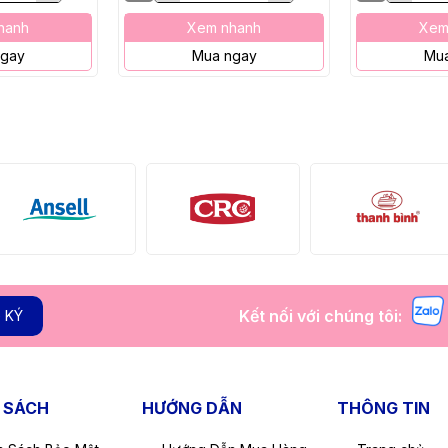
hanh
Xem nhanh
Xem
ngay
Mua ngay
Mua
Kết nối với chúng tôi:
 KÝ
 SÁCH
HƯỚNG DẪN
THÔNG TIN