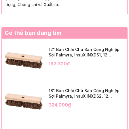
lượng, Chứng chỉ và Xuất sứ.
Có thể bạn đang tìm
12" Bàn Chải Chà Sàn Công Nghiệp,
Sợi Palmyra, InsuX INXDS1, 12
Cái/Thùng (12" Brush Deck Scrub, 2"
193.320₫
Trim)
18" Bàn Chải Chà Sàn Công Nghiệp,
Sợi Palmyra, InsuX INXDS2, 12
Cái/Thùng (18" Brush Deck Scrub, 3"
324.000₫
Trim)