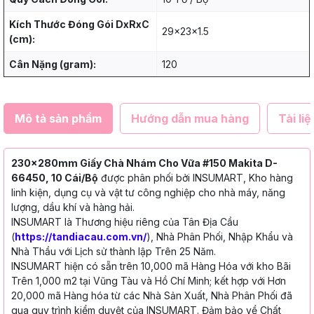
Kích Thước Đóng Gói DxRxC
29x23x1.5
(cm):
Cân Nặng (gram):
120
Mô tả sản phẩm
Hướng dẫn mua hàng
Tài liệ
230x280mm Giấy Chà Nhám Cho Vữa #150 Makita D-
66450, 10 Cái/Bộ
được phân phối bởi INSUMART, Kho hàng
linh kiện, dụng cụ và vật tư công nghiệp cho nhà máy, năng
lượng, dầu khí và hàng hải.
INSUMART là Thương hiệu riêng của Tân Địa Cầu
(
https://tandiacau.com.vn/
), Nhà Phân Phối, Nhập Khẩu và
Nhà Thầu với Lịch sử thành lập Trên 25 Năm.
INSUMART hiện có sẵn trên 10,000 mã Hàng Hóa với kho Bãi
Trên 1,000 m2 tại Vũng Tàu và Hồ Chí Minh; kết hợp với Hơn
20,000 mã Hàng hóa từ các Nhà Sản Xuất, Nhà Phân Phối đã
qua quy trình kiểm duyệt của INSUMART. Đảm bảo về Chất