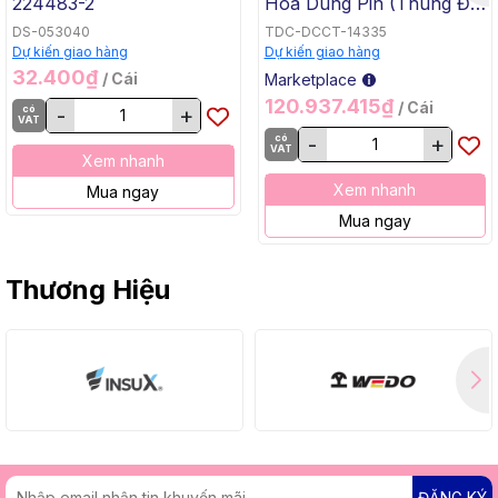
224483-2
Hóa Dùng Pin (Thùng Đế
Bằng, BL, 18Vx2) Makita
DS-053040
TDC-DCCT-14335
DCU605Z
Dự kiến giao hàng
Dự kiến giao hàng
32.400₫
/ Cái
Marketplace
120.937.415₫
/ Cái
có
-
+
VAT
có
-
+
VAT
Xem nhanh
Xem nhanh
Mua ngay
Mua ngay
Thương Hiệu
ĐĂNG KÝ