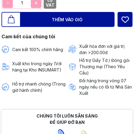
có
-
+
VAT
THÊM VÀO GIỎ
Cam kết của chúng tôi
Xuất hóa đơn với giá trị
Cam kết 100% chính hãng
đơn >200.00đ
Hỗ trợ Giấy Tờ / Đóng gói
Xuất kho trong ngày (Với
Thương mại (Theo Yêu
hàng tại Kho INSUMART)
Cầu)
Đổi hàng trong vòng 07
Hỗ trợ nhanh chóng (Trong
ngày nếu có lỗi từ Nhà Sản
giờ hành chính)
Xuất
CHÚNG TÔI LUÔN SẴN SÀNG
ĐỂ GIÚP ĐỠ BẠN