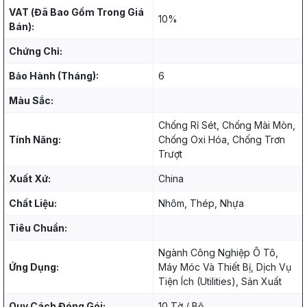
VAT (Đã Bao Gồm Trong Giá
10%
Bán):
Chứng Chỉ:
Bảo Hành (Tháng):
6
Màu Sắc:
Chống Rỉ Sét, Chống Mài Mòn,
Tính Năng:
Chống Oxi Hóa, Chống Trơn
Trượt
Xuất Xứ:
China
Chất Liệu:
Nhôm, Thép, Nhựa
Tiêu Chuẩn:
Ngành Công Nghiệp Ô Tô,
Ứng Dụng:
Máy Móc Và Thiết Bị, Dịch Vụ
Tiện Ích (Utilities), Sản Xuất
Quy Cách Đóng Gói:
10 Tờ / Bộ