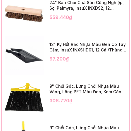
24" Bàn Chải Chà Sàn Công Nghiệp,
Sợi Palmyra, InsuX INXDS2, 12
Cái/Thùng (24" Brush Deck Scrub ,
559.440₫
3" Trim)
12" Ky Hốt Rác Nhựa Màu Đen Có Tay
Cầm, InsuX INXSHD01, 12 Cái/Thùng,
Mã IMPA 174141 (12" Dustpan Shovel,
97.200₫
Black Plastic)
9" Chổi Góc, Lưng Chổi Nhựa Màu
Vàng, Lông PET Màu Đen, Kèm Cán
Kim Loại Dài 1m2, InsuX INXABHB01,
306.720₫
12 Bộ/Thùng (9" Angle Broom, Yellow
Cap, Black PET, C/W 47" Metal
Handle)
9" Chổi Góc, Lưng Chổi Nhựa Màu