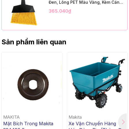
Đen, Lông PET Màu Vàng, Kèm Cán
Kim Loại Dài 1m2, InsuX INXABHY01,
365.040₫
12 Bộ/Thùng (9" Angle Broom, Black
Cap, Yellow PET, C/W 47" Metal
Handle)
Sản phẩm liên quan
MAKITA
Makita
Mặt Bích Trong Makita
Xe Vận Chuyển Hàng