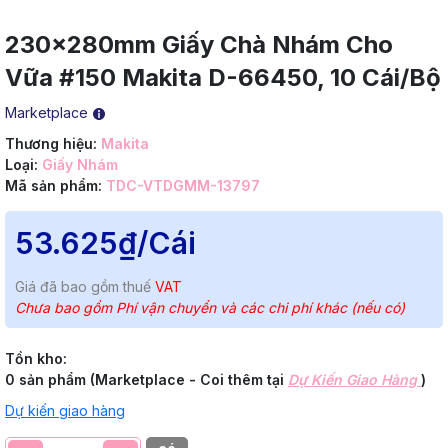
230x280mm Giấy Chà Nhám Cho
Vữa #150 Makita D-66450, 10 Cái/Bộ
Marketplace
Thương hiệu:
Makita
Loại:
Giấy Nhám
Mã sản phẩm:
TDC-VTDGMM-13797
53.625₫
/Cái
Giá đã bao gồm thuế
VAT
Chưa bao gồm Phí vận chuyển và các chi phí khác (nếu có)
Tồn kho:
0 sản phẩm (Marketplace - Coi thêm tại
Dự Kiến Giao Hàng
)
Dự kiến giao hàng