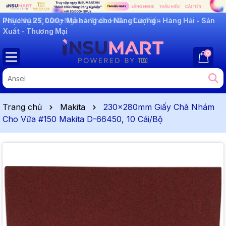
INSUMART: Lắng Nghe - Thấu Hiểu - Cải Tiến
0
Trang chủ
Makita
230x280mm Giấy Chà Nhám
Cho Vữa #150 Makita D-66450, 10 Cái/Bộ