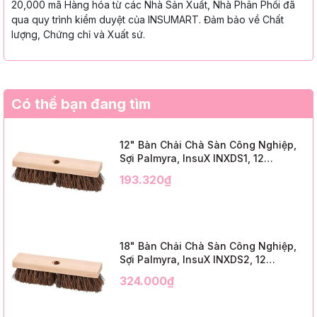
20,000 mã Hàng hóa từ các Nhà Sản Xuất, Nhà Phân Phối đã
qua quy trình kiểm duyệt của INSUMART. Đảm bảo về Chất
lượng, Chứng chỉ và Xuất sứ.
Có thể bạn đang tìm
12" Bàn Chải Chà Sàn Công Nghiệp,
Sợi Palmyra, InsuX INXDS1, 12
Cái/Thùng (12" Brush Deck Scrub, 2"
193.320₫
Trim)
18" Bàn Chải Chà Sàn Công Nghiệp,
Sợi Palmyra, InsuX INXDS2, 12
Cái/Thùng (18" Brush Deck Scrub, 3"
324.000₫
Trim)