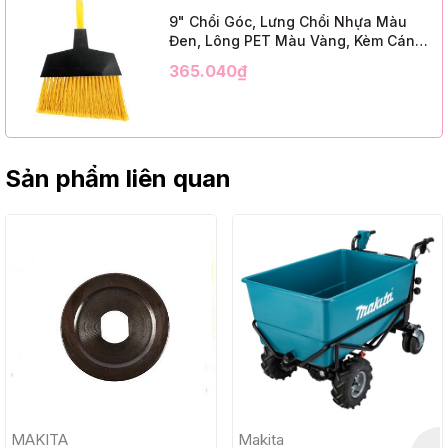
9" Chổi Góc, Lưng Chổi Nhựa Màu
Đen, Lông PET Màu Vàng, Kèm Cán
Kim Loại Dài 1m2, InsuX INXABHY01,
365.040₫
12 Bộ/Thùng (9" Angle Broom, Black
Cap, Yellow PET, C/W 47" Metal
Handle)
Sản phẩm liên quan
MAKITA
Makita