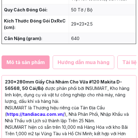
Quy Cách Đóng Gói:
50 Tờ / Bộ
Kích Thước Đóng Gói DxRxC
29x23x2.5
(cm):
Cân Nặng (gram):
640
Mô tả sản phẩm
Hướng dẫn mua hàng
Tài liệ
230x280mm Giấy Chà Nhám Cho Vữa #120 Makita D-
56568, 50 Cái/Bộ
được phân phối bởi INSUMART, Kho hàng
linh kiện, dụng cụ và vật tư công nghiệp cho nhà máy, năng
lượng, dầu khí và hàng hải.
INSUMART là Thương hiệu riêng của Tân Địa Cầu
(
https://tandiacau.com.vn/
), Nhà Phân Phối, Nhập Khẩu và
Nhà Thầu với Lịch sử thành lập Trên 25 Năm.
INSUMART hiện có sẵn trên 10,000 mã Hàng Hóa với kho Bãi
Trên 1,000 m2 tại Vũng Tàu và Hồ Chí Minh; kết hợp với Hơn