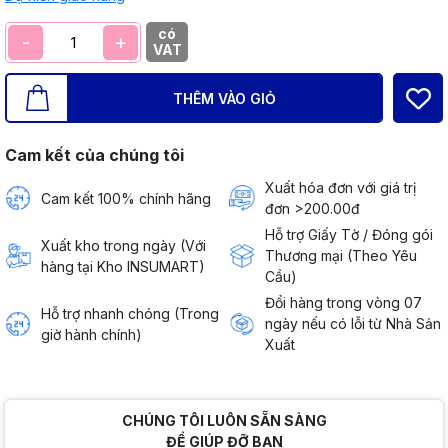
có
-
+
VAT
THÊM VÀO GIỎ
Cam kết của chúng tôi
Xuất hóa đơn với giá trị
Cam kết 100% chính hãng
đơn >200.00đ
Hỗ trợ Giấy Tờ / Đóng gói
Xuất kho trong ngày (Với
Thương mại (Theo Yêu
hàng tại Kho INSUMART)
Cầu)
Đổi hàng trong vòng 07
Hỗ trợ nhanh chóng (Trong
ngày nếu có lỗi từ Nhà Sản
giờ hành chính)
Xuất
CHÚNG TÔI LUÔN SẴN SÀNG
ĐỂ GIÚP ĐỠ BẠN