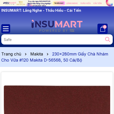
INSUMART: Lắng Nghe - Thấu Hiểu - Cải Tiến
0
Trang chủ
Makita
230x280mm Giấy Chà Nhám
Cho Vữa #120 Makita D-56568, 50 Cái/Bộ