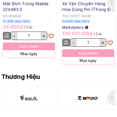
Mặt Bích Trong Makita
Xe Vận Chuyển Hàng
224483-2
Hóa Dùng Pin (Thùng Đế
Bằng, BL, 18Vx2) Makita
DS-053040
TDC-DCCT-14335
DCU605Z
Dự kiến giao hàng
Dự kiến giao hàng
32.400₫
/ Cái
Marketplace
120.937.415₫
/ Cái
có
-
+
VAT
có
-
+
VAT
Xem nhanh
Xem nhanh
Mua ngay
Mua ngay
Thương Hiệu