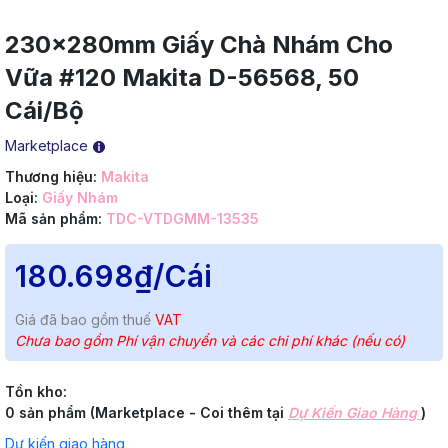
230x280mm Giấy Chà Nhám Cho
Vữa #120 Makita D-56568, 50
Cái/Bộ
Marketplace
Thương hiệu:
Makita
Loại:
Giấy Nhám
Mã sản phẩm:
TDC-VTDGMM-13535
180.698₫
/Cái
Giá đã bao gồm thuế
VAT
Chưa bao gồm Phí vận chuyển và các chi phí khác (nếu có)
Tồn kho:
0 sản phẩm (Marketplace - Coi thêm tại
Dự Kiến Giao Hàng
)
Dự kiến giao hàng