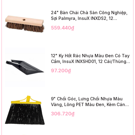
24" Bàn Chải Chà Sàn Công Nghiệp,
Sợi Palmyra, InsuX INXDS2, 12
Cái/Thùng (24" Brush Deck Scrub ,
559.440₫
3" Trim)
12" Ky Hốt Rác Nhựa Màu Đen Có Tay
Cầm, InsuX INXSHD01, 12 Cái/Thùng,
Mã IMPA 174141 (12" Dustpan Shovel,
97.200₫
Black Plastic)
9" Chổi Góc, Lưng Chổi Nhựa Màu
Vàng, Lông PET Màu Đen, Kèm Cán
Kim Loại Dài 1m2, InsuX INXABHB01,
306.720₫
12 Bộ/Thùng (9" Angle Broom, Yellow
Cap, Black PET, C/W 47" Metal
Handle)