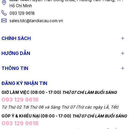
Hồ Chí Minh
093 129 9618
sales.tdc@tandiacau.com.vn
CHÍNH SÁCH
HƯỚNG DẪN
THÔNG TIN
ĐĂNG KÝ NHẬN TIN
GIỜ LÀM VIỆC (08:00 - 17:00)
THỨ 07 CHỈ LÀM BUỔI SÁNG
093 129 9618
Từ Thứ 02 Tới Thứ 06 và Sáng Thứ 07 (Trừ các ngày Lễ, Tết)
GÓP Ý & KHIẾU NẠI (08:00 - 17:00)
THỨ 07 CHỈ LÀM BUỔI SÁNG
093 129 9618