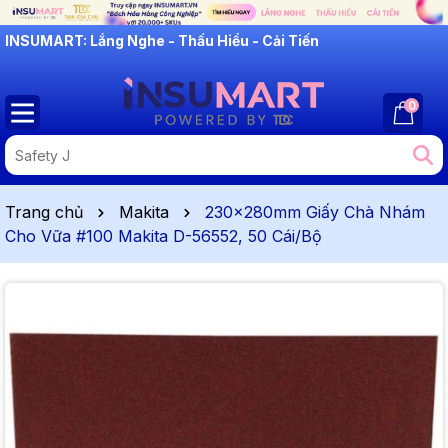
INSUMART: Lắng Nghe - Thấu Hiểu - Cải Tiến
0
Trang chủ
Makita
230x280mm Giấy Chà Nhám
Cho Vữa #100 Makita D-56552, 50 Cái/Bộ