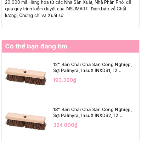
20,000 mã Hàng hóa từ các Nhà Sản Xuất, Nhà Phân Phối đã
qua quy trình kiểm duyệt của INSUMART. Đảm bảo về Chất
lượng, Chứng chỉ và Xuất sứ.
Có thể bạn đang tìm
12" Bàn Chải Chà Sàn Công Nghiệp,
Sợi Palmyra, InsuX INXDS1, 12
Cái/Thùng (12" Brush Deck Scrub, 2"
193.320₫
Trim)
18" Bàn Chải Chà Sàn Công Nghiệp,
Sợi Palmyra, InsuX INXDS2, 12
Cái/Thùng (18" Brush Deck Scrub, 3"
324.000₫
Trim)