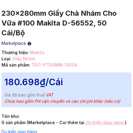
230x280mm Giấy Chà Nhám Cho
Vữa #100 Makita D-56552, 50
Cái/Bộ
Marketplace
Thương hiệu:
Makita
Loại:
Giấy Nhám
Mã sản phẩm:
TDC-VTDGMM-13534
180.698₫
/Cái
Giá đã bao gồm thuế
VAT
Chưa bao gồm Phí vận chuyển và các chi phí khác (nếu có)
Tồn kho:
0 sản phẩm (Marketplace - Coi thêm tại
Dự Kiến Giao Hàng
)
Dự kiến giao hàng