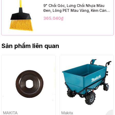
9" Chổi Góc, Lưng Chổi Nhựa Màu
Đen, Lông PET Màu Vàng, Kèm Cán
Kim Loại Dài 1m2, InsuX INXABHY01,
365.040₫
12 Bộ/Thùng (9" Angle Broom, Black
Cap, Yellow PET, C/W 47" Metal
Handle)
Sản phẩm liên quan
MAKITA
Makita