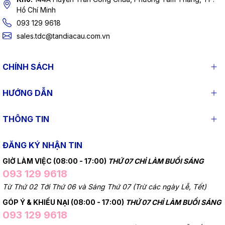
Hồ Chí Minh
093 129 9618
sales.tdc@tandiacau.com.vn
CHÍNH SÁCH
HƯỚNG DẪN
THÔNG TIN
ĐĂNG KÝ NHẬN TIN
GIỜ LÀM VIỆC (08:00 - 17:00)
THỨ 07 CHỈ LÀM BUỔI SÁNG
093 129 9618
Từ Thứ 02 Tới Thứ 06 và Sáng Thứ 07 (Trừ các ngày Lễ, Tết)
GÓP Ý & KHIẾU NẠI (08:00 - 17:00)
THỨ 07 CHỈ LÀM BUỔI SÁNG
093 129 9618