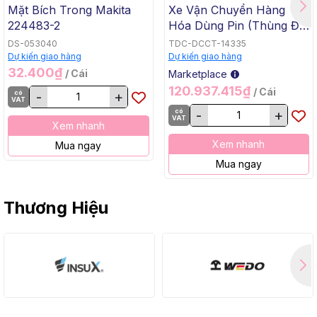
Mặt Bích Trong Makita
Xe Vận Chuyển Hàng
224483-2
Hóa Dùng Pin (Thùng Đế
Bằng, BL, 18Vx2) Makita
DS-053040
TDC-DCCT-14335
DCU605Z
Dự kiến giao hàng
Dự kiến giao hàng
32.400₫
/ Cái
Marketplace
120.937.415₫
/ Cái
có
-
+
VAT
có
-
+
VAT
Xem nhanh
Xem nhanh
Mua ngay
Mua ngay
Thương Hiệu