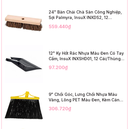
24" Bàn Chải Chà Sàn Công Nghiệp,
Sợi Palmyra, InsuX INXDS2, 12
Cái/Thùng (24" Brush Deck Scrub ,
559.440₫
3" Trim)
12" Ky Hốt Rác Nhựa Màu Đen Có Tay
Cầm, InsuX INXSHD01, 12 Cái/Thùng,
Mã IMPA 174141 (12" Dustpan Shovel,
97.200₫
Black Plastic)
9" Chổi Góc, Lưng Chổi Nhựa Màu
Vàng, Lông PET Màu Đen, Kèm Cán
Kim Loại Dài 1m2, InsuX INXABHB01,
306.720₫
12 Bộ/Thùng (9" Angle Broom, Yellow
Cap, Black PET, C/W 47" Metal
Handle)