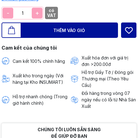
có
-
+
VAT
THÊM VÀO GIỎ
Cam kết của chúng tôi
Xuất hóa đơn với giá trị
Cam kết 100% chính hãng
đơn >200.00đ
Hỗ trợ Giấy Tờ / Đóng gói
Xuất kho trong ngày (Với
Thương mại (Theo Yêu
hàng tại Kho INSUMART)
Cầu)
Đổi hàng trong vòng 07
Hỗ trợ nhanh chóng (Trong
ngày nếu có lỗi từ Nhà Sản
giờ hành chính)
Xuất
CHÚNG TÔI LUÔN SẴN SÀNG
ĐỂ GIÚP ĐỠ BẠN