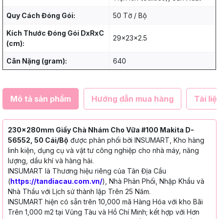
Quy Cách Đóng Gói:
50 Tờ / Bộ
Kích Thước Đóng Gói DxRxC
29x23x2.5
(cm):
Cân Nặng (gram):
640
Mô tả sản phẩm
Hướng dẫn mua hàng
Tài liệ
230x280mm Giấy Chà Nhám Cho Vữa #100 Makita D-
56552, 50 Cái/Bộ
được phân phối bởi INSUMART, Kho hàng
linh kiện, dụng cụ và vật tư công nghiệp cho nhà máy, năng
lượng, dầu khí và hàng hải.
INSUMART là Thương hiệu riêng của Tân Địa Cầu
(
https://tandiacau.com.vn/
), Nhà Phân Phối, Nhập Khẩu và
Nhà Thầu với Lịch sử thành lập Trên 25 Năm.
INSUMART hiện có sẵn trên 10,000 mã Hàng Hóa với kho Bãi
Trên 1,000 m2 tại Vũng Tàu và Hồ Chí Minh; kết hợp với Hơn