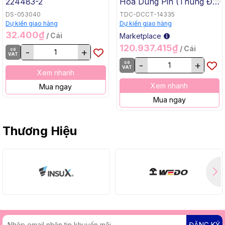
224483-2
Hóa Dùng Pin (Thùng Đế
Bằng, BL, 18Vx2) Makita
DS-053040
TDC-DCCT-14335
DCU605Z
Dự kiến giao hàng
Dự kiến giao hàng
32.400₫
/ Cái
Marketplace
120.937.415₫
/ Cái
có
-
+
VAT
có
-
+
VAT
Xem nhanh
Xem nhanh
Mua ngay
Mua ngay
Thương Hiệu
ĐĂNG KÝ