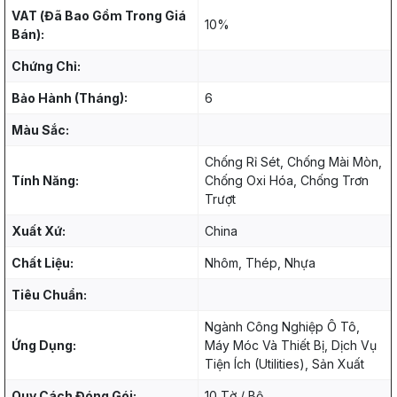
VAT (Đã Bao Gồm Trong Giá
10%
Bán):
Chứng Chỉ:
Bảo Hành (Tháng):
6
Màu Sắc:
Chống Rỉ Sét, Chống Mài Mòn,
Tính Năng:
Chống Oxi Hóa, Chống Trơn
Trượt
Xuất Xứ:
China
Chất Liệu:
Nhôm, Thép, Nhựa
Tiêu Chuẩn:
Ngành Công Nghiệp Ô Tô,
Ứng Dụng:
Máy Móc Và Thiết Bị, Dịch Vụ
Tiện Ích (Utilities), Sản Xuất
Quy Cách Đóng Gói:
10 Tờ / Bộ