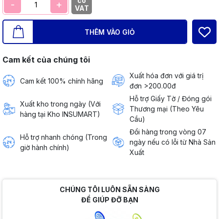
có
-
+
VAT
THÊM VÀO GIỎ
Cam kết của chúng tôi
Xuất hóa đơn với giá trị
Cam kết 100% chính hãng
đơn >200.00đ
Hỗ trợ Giấy Tờ / Đóng gói
Xuất kho trong ngày (Với
Thương mại (Theo Yêu
hàng tại Kho INSUMART)
Cầu)
Đổi hàng trong vòng 07
Hỗ trợ nhanh chóng (Trong
ngày nếu có lỗi từ Nhà Sản
giờ hành chính)
Xuất
CHÚNG TÔI LUÔN SẴN SÀNG
ĐỂ GIÚP ĐỠ BẠN