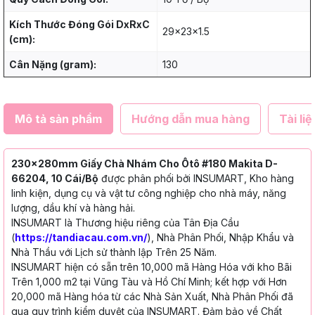
Kích Thước Đóng Gói DxRxC
29x23x1.5
(cm):
Cân Nặng (gram):
130
Mô tả sản phẩm
Hướng dẫn mua hàng
Tài liệ
230x280mm Giấy Chà Nhám Cho Ôtô #180 Makita D-
66204, 10 Cái/Bộ
được phân phối bởi INSUMART, Kho hàng
linh kiện, dụng cụ và vật tư công nghiệp cho nhà máy, năng
lượng, dầu khí và hàng hải.
INSUMART là Thương hiệu riêng của Tân Địa Cầu
(
https://tandiacau.com.vn/
), Nhà Phân Phối, Nhập Khẩu và
Nhà Thầu với Lịch sử thành lập Trên 25 Năm.
INSUMART hiện có sẵn trên 10,000 mã Hàng Hóa với kho Bãi
Trên 1,000 m2 tại Vũng Tàu và Hồ Chí Minh; kết hợp với Hơn
20,000 mã Hàng hóa từ các Nhà Sản Xuất, Nhà Phân Phối đã
qua quy trình kiểm duyệt của INSUMART. Đảm bảo về Chất