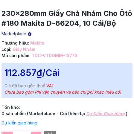
230x280mm Giấy Chà Nhám Cho Ôtô
#180 Makita D-66204, 10 Cái/Bộ
Marketplace
Thương hiệu:
Makita
Loại:
Giấy Nhám
Mã sản phẩm:
TDC-VTDGMM-13773
112.857₫
/Cái
Giá đã bao gồm thuế
VAT
Chưa bao gồm Phí vận chuyển và các chi phí khác (nếu có)
Tồn kho:
0 sản phẩm (Marketplace - Coi thêm tại
Dự Kiến Giao Hàng
)
Dự kiến giao hàng