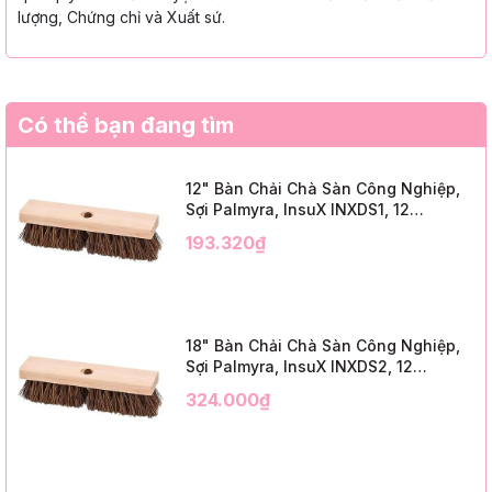
lượng, Chứng chỉ và Xuất sứ.
Có thể bạn đang tìm
12" Bàn Chải Chà Sàn Công Nghiệp,
Sợi Palmyra, InsuX INXDS1, 12
Cái/Thùng (12" Brush Deck Scrub, 2"
193.320₫
Trim)
18" Bàn Chải Chà Sàn Công Nghiệp,
Sợi Palmyra, InsuX INXDS2, 12
Cái/Thùng (18" Brush Deck Scrub, 3"
324.000₫
Trim)