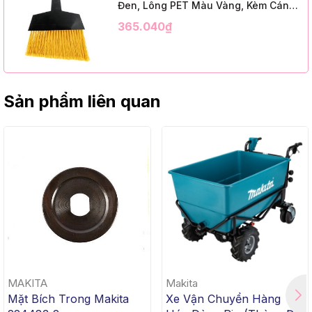
Đen, Lông PET Màu Vàng, Kèm Cán
Kim Loại Dài 1m2, InsuX INXABHY01,
365.040₫
12 Bộ/Thùng (9" Angle Broom, Black
Cap, Yellow PET, C/W 47" Metal
Handle)
Sản phẩm liên quan
MAKITA
Makita
Mặt Bích Trong Makita
Xe Vận Chuyển Hàng