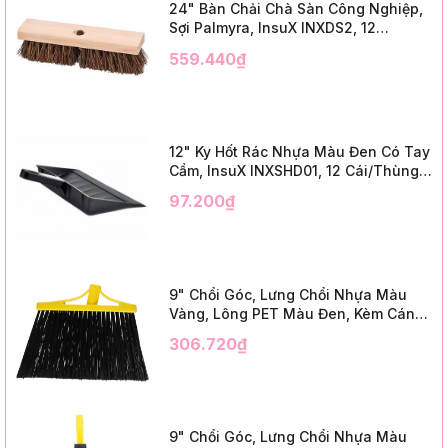
24" Bàn Chải Chà Sàn Công Nghiệp,
Sợi Palmyra, InsuX INXDS2, 12
Cái/Thùng (24" Brush Deck Scrub ,
559.440₫
3" Trim)
12" Ky Hốt Rác Nhựa Màu Đen Có Tay
Cầm, InsuX INXSHD01, 12 Cái/Thùng,
Mã IMPA 174141 (12" Dustpan Shovel,
97.200₫
Black Plastic)
9" Chổi Góc, Lưng Chổi Nhựa Màu
Vàng, Lông PET Màu Đen, Kèm Cán
Kim Loại Dài 1m2, InsuX INXABHB01,
306.720₫
12 Bộ/Thùng (9" Angle Broom, Yellow
Cap, Black PET, C/W 47" Metal
Handle)
9" Chổi Góc, Lưng Chổi Nhựa Màu