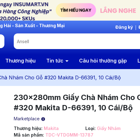
Đăng ký
Thương hiệu
Tin tức
Câu hỏi thường gặp
L
hà Nhám Cho Gỗ #320 Makita D-66391, 10 Cái/Bộ
230x280mm Giấy Chà Nhám Cho 
#320 Makita D-66391, 10 Cái/Bộ
Marketplace
Thương hiệu:
Makita
Loại:
Giấy Nhám
Mã sản phẩm:
TDC-VTDGMM-13787