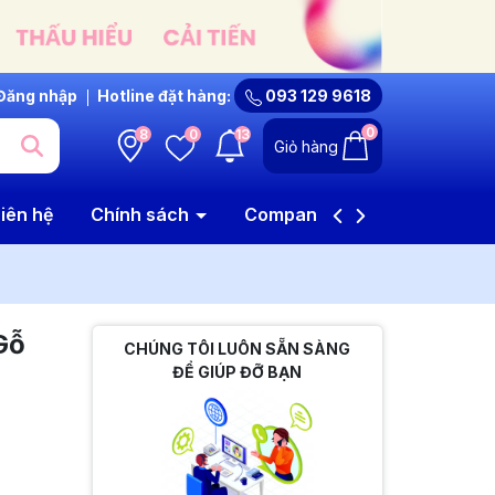
Đăng nhập
Hotline đặt hàng:
093 129 9618
0
8
0
13
Giỏ hàng
iên hệ
Chính sách
Company Profile
Gỗ
CHÚNG TÔI LUÔN SẴN SÀNG
ĐỂ GIÚP ĐỠ BẠN