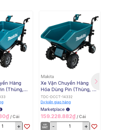
Makita
Makita
yển Hàng
Xe Vận Chuyển Hàng
Xe Vận C
in (Thùng,
Hóa Dùng Pin (Thùng, Tự
Hóa Dùng
Makita
Động Nghiêng Đổ, BL,
Bằng, Tự
333
TDC-DCCT-14332
TDC-DCCT-
18Vx2) Makita DCU602Z
BL, 18Vx2
ng
Dự kiến giao hàng
Dự kiến giao
DCU601Z
Marketplace
Marketplac
280₫
159.228.882₫
159.228
/ Cái
/ Cái
+
có
-
+
có
-
VAT
VAT