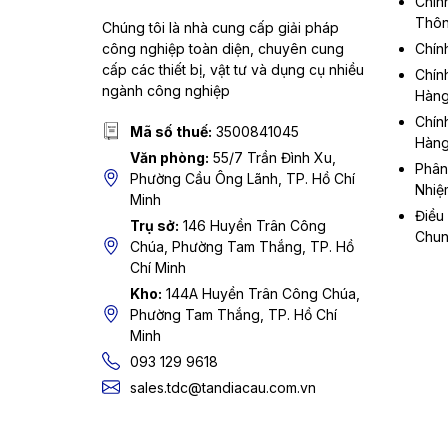
Chín
Thôn
Chúng tôi là nhà cung cấp giải pháp
công nghiệp toàn diện, chuyên cung
Chín
cấp các thiết bị, vật tư và dụng cụ nhiều
Chín
ngành công nghiệp
Hàn
Chín
Mã số thuế:
3500841045
Hàn
Văn phòng:
55/7 Trần Đình Xu,
Phân
Phường Cầu Ông Lãnh, TP. Hồ Chí
Nhiệ
Minh
Điều
Trụ sở:
146 Huyền Trân Công
Chu
Chúa, Phường Tam Thắng, TP. Hồ
Chí Minh
Kho:
144A Huyền Trân Công Chúa,
Phường Tam Thắng, TP. Hồ Chí
Minh
093 129 9618
sales.tdc@tandiacau.com.vn