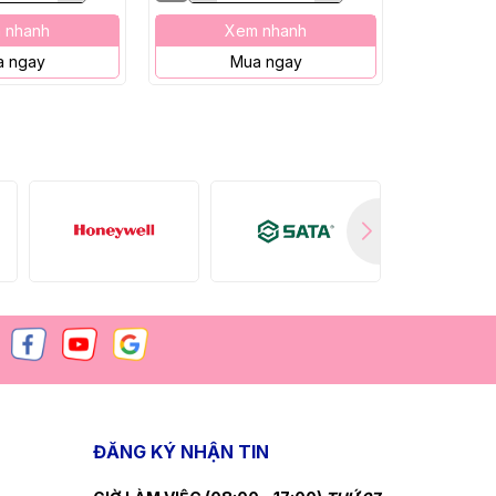
 nhanh
Xem nhanh
X
 ngay
Mua ngay
M
ĐĂNG KÝ NHẬN TIN