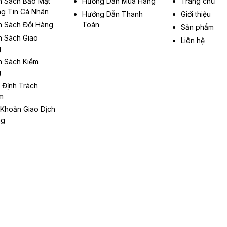
h Sách Bảo Mật
Hướng Dẫn Mua Hàng
Trang chủ
g Tin Cá Nhân
Hướng Dẫn Thanh
Giới thiệu
h Sách Đổi Hàng
Toán
Sản phẩm
h Sách Giao
Liên hệ
g
h Sách Kiểm
g
 Định Trách
m
 Khoản Giao Dịch
ng