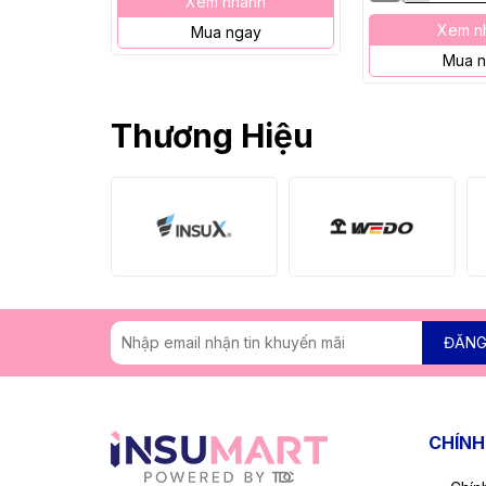
Xem nhanh
Xem n
Mua ngay
Mua 
Thương Hiệu
ĐĂNG
CHÍNH