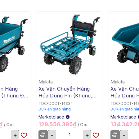
Makita
Makita
ển Hàng
Xe Vận Chuyển Hàng
Xe Vận Chu
 (Thùng Đế
Hóa Dùng Pin (Khung,
Hóa Dùng P
x2) Makita
BL, 18Vx2) Makita
BL, 18Vx2) 
5
TDC-DCCT-14334
TDC-DCCT-14
DCU604Z
DCU603Z
Dự kiến giao hàng
Dự kiến giao hà
Marketplace
Marketplace
5₫
129.556.395₫
134.342.
/ Cái
/ Cái
+
có
-
+
có
-
VAT
VAT