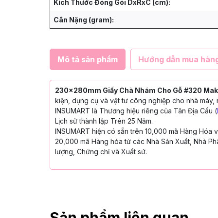
Kích Thước Đóng Gói DxRxC (cm):
Cân Nặng (gram):
Mô tả sản phẩm
Hướng dẫn mua hàn
230x280mm Giấy Chà Nhám Cho Gỗ #320 Makit
kiện, dụng cụ và vật tư công nghiệp cho nhà máy, 
INSUMART là Thương hiệu riêng của Tân Địa Cầu (
Lịch sử thành lập Trên 25 Năm.
INSUMART hiện có sẵn trên 10,000 mã Hàng Hóa với
20,000 mã Hàng hóa từ các Nhà Sản Xuất, Nhà Phâ
lượng, Chứng chỉ và Xuất sứ.
Sản phẩm liên quan