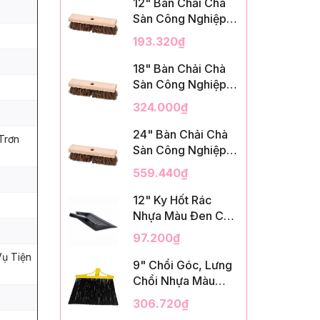
12" Bàn Chải Chà
Sàn Công Nghiệp,
Sợi Palmyra, InsuX
193.320₫
INXDS1, 12
Cái/Thùng (12"
18" Bàn Chải Chà
Brush Deck Scrub,
Sàn Công Nghiệp,
2" Trim)
Sợi Palmyra, InsuX
324.000₫
INXDS2, 12
Cái/Thùng (18"
24" Bàn Chải Chà
Trơn
Brush Deck Scrub,
Sàn Công Nghiệp,
3" Trim)
Sợi Palmyra, InsuX
559.440₫
INXDS2, 12
Cái/Thùng (24"
12" Ky Hốt Rác
Brush Deck Scrub ,
Nhựa Màu Đen Có
3" Trim)
Tay Cầm, InsuX
97.200₫
INXSHD01, 12
Vụ Tiện
Cái/Thùng, Mã
9" Chổi Góc, Lưng
IMPA 174141 (12"
Chổi Nhựa Màu
Dustpan Shovel,
Vàng, Lông PET
306.720₫
Black Plastic)
Màu Đen, Kèm Cán