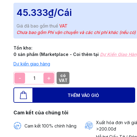
45.333₫
/Cái
Giá đã bao gồm thuế
VAT
Chưa bao gồm Phí vận chuyển và các chi phí khác (nếu có)
Tồn kho:
0 sản phẩm (Marketplace - Coi thêm tại
Dự Kiến Giao Hà
Dự kiến giao hàng
có
-
+
VAT
THÊM VÀO GIỎ
Cam kết của chúng tôi
Xuất hóa đơn với giá
Cam kết 100% chính hãng
>200.00đ
Hỗ trợ Giấy Tờ / Đó