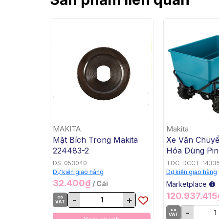
MAKITA
Makita
Mặt Bích Trong Makita
Xe Vận Chuy
224483-2
Hóa Dùng Pin
Bằng, BL, 18V
DS-053040
TDC-DCCT-1433
DCU605Z
Dự kiến giao hàng
Dự kiến giao hàng
32.400₫
/ Cái
Marketplace
120.937.41
có
-
+
VAT
có
-
VAT