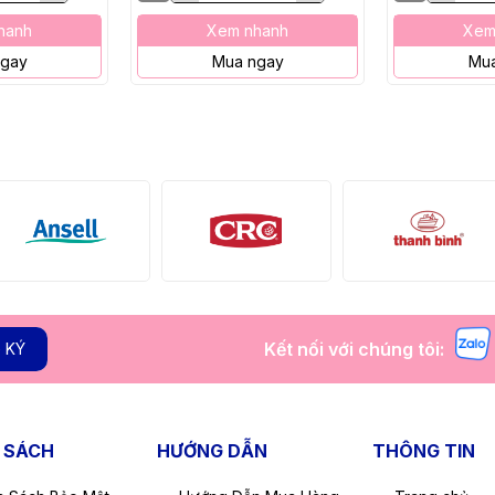
hanh
Xem nhanh
Xem
ngay
Mua ngay
Mua
Kết nối với chúng tôi:
 KÝ
 SÁCH
HƯỚNG DẪN
THÔNG TIN