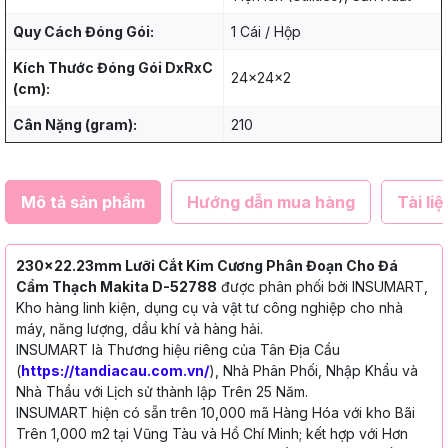
Quy Cách Đóng Gói:
1 Cái / Hộp
Kích Thước Đóng Gói DxRxC
24x24x2
(cm):
Cân Nặng (gram):
210
Mô tả sản phẩm
Hướng dẫn mua hàng
Tài liệ
230x22.23mm Lưỡi Cắt Kim Cương Phân Đoạn Cho Đá
Cẩm Thạch Makita D-52788
được phân phối bởi INSUMART,
Kho hàng linh kiện, dụng cụ và vật tư công nghiệp cho nhà
máy, năng lượng, dầu khí và hàng hải.
INSUMART là Thương hiệu riêng của Tân Địa Cầu
(
https://tandiacau.com.vn/
), Nhà Phân Phối, Nhập Khẩu và
Nhà Thầu với Lịch sử thành lập Trên 25 Năm.
INSUMART hiện có sẵn trên 10,000 mã Hàng Hóa với kho Bãi
Trên 1,000 m2 tại Vũng Tàu và Hồ Chí Minh; kết hợp với Hơn