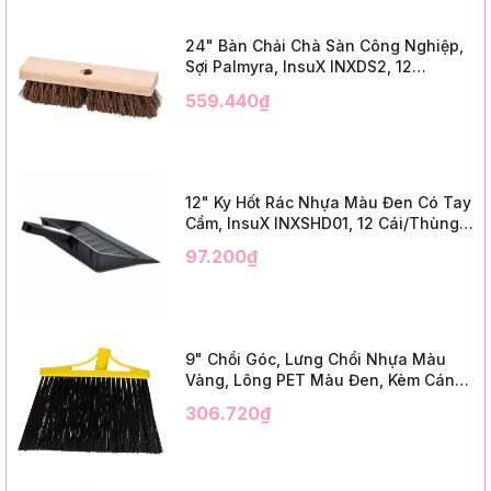
24" Bàn Chải Chà Sàn Công Nghiệp,
Sợi Palmyra, InsuX INXDS2, 12
Cái/Thùng (24" Brush Deck Scrub ,
559.440₫
3" Trim)
12" Ky Hốt Rác Nhựa Màu Đen Có Tay
Cầm, InsuX INXSHD01, 12 Cái/Thùng,
Mã IMPA 174141 (12" Dustpan Shovel,
97.200₫
Black Plastic)
9" Chổi Góc, Lưng Chổi Nhựa Màu
Vàng, Lông PET Màu Đen, Kèm Cán
Kim Loại Dài 1m2, InsuX INXABHB01,
306.720₫
12 Bộ/Thùng (9" Angle Broom, Yellow
Cap, Black PET, C/W 47" Metal
Handle)