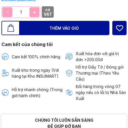
có
-
+
VAT
THÊM VÀO GIỎ
Cam kết của chúng tôi
Xuất hóa đơn với giá trị
Cam kết 100% chính hãng
đơn >200.00đ
Hỗ trợ Giấy Tờ / Đóng gói
Xuất kho trong ngày (Với
Thương mại (Theo Yêu
hàng tại Kho INSUMART)
Cầu)
Đổi hàng trong vòng 07
Hỗ trợ nhanh chóng (Trong
ngày nếu có lỗi từ Nhà Sản
giờ hành chính)
Xuất
CHÚNG TÔI LUÔN SẴN SÀNG
ĐỂ GIÚP ĐỠ BẠN