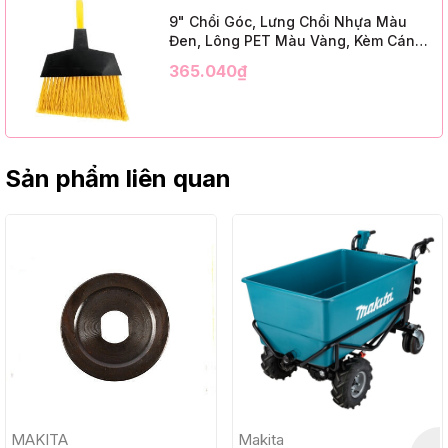
9" Chổi Góc, Lưng Chổi Nhựa Màu
Đen, Lông PET Màu Vàng, Kèm Cán
Kim Loại Dài 1m2, InsuX INXABHY01,
365.040₫
12 Bộ/Thùng (9" Angle Broom, Black
Cap, Yellow PET, C/W 47" Metal
Handle)
Sản phẩm liên quan
MAKITA
Makita