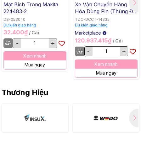
Mặt Bích Trong Makita
Xe Vận Chuyển Hàng
224483-2
Hóa Dùng Pin (Thùng Đế
Bằng, BL, 18Vx2) Makita
DS-053040
TDC-DCCT-14335
DCU605Z
Dự kiến giao hàng
Dự kiến giao hàng
32.400₫
/ Cái
Marketplace
120.937.415₫
/ Cái
có
-
+
VAT
có
-
+
VAT
Xem nhanh
Xem nhanh
Mua ngay
Mua ngay
Thương Hiệu