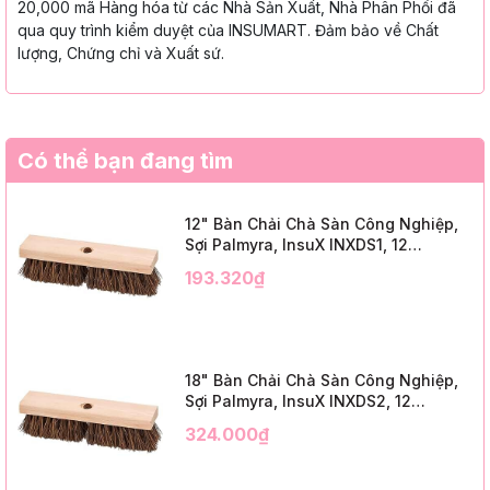
20,000 mã Hàng hóa từ các Nhà Sản Xuất, Nhà Phân Phối đã
qua quy trình kiểm duyệt của INSUMART. Đảm bảo về Chất
lượng, Chứng chỉ và Xuất sứ.
Có thể bạn đang tìm
12" Bàn Chải Chà Sàn Công Nghiệp,
Sợi Palmyra, InsuX INXDS1, 12
Cái/Thùng (12" Brush Deck Scrub, 2"
193.320₫
Trim)
18" Bàn Chải Chà Sàn Công Nghiệp,
Sợi Palmyra, InsuX INXDS2, 12
Cái/Thùng (18" Brush Deck Scrub, 3"
324.000₫
Trim)