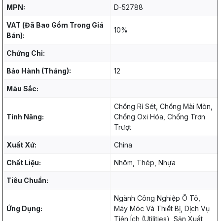
MPN:
D-52788
VAT (Đã Bao Gồm Trong Giá
10%
Bán):
Chứng Chỉ:
Bảo Hành (Tháng):
12
Màu Sắc:
Chống Rỉ Sét, Chống Mài Mòn,
Tính Năng:
Chống Oxi Hóa, Chống Trơn
Trượt
Xuất Xứ:
China
Chất Liệu:
Nhôm, Thép, Nhựa
Tiêu Chuẩn:
Ngành Công Nghiệp Ô Tô,
Ứng Dụng:
Máy Móc Và Thiết Bị, Dịch Vụ
Tiện Ích (Utilities), Sản Xuất