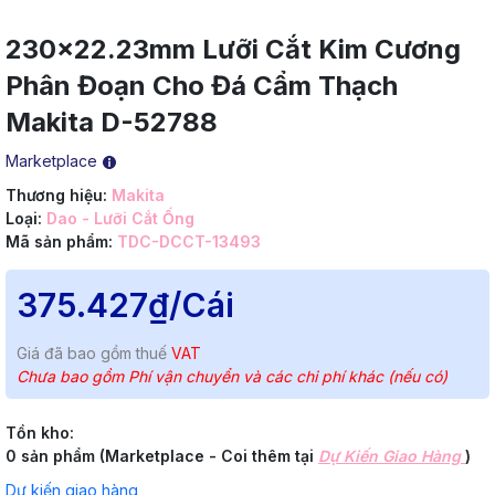
230x22.23mm Lưỡi Cắt Kim Cương
Phân Đoạn Cho Đá Cẩm Thạch
Makita D-52788
Marketplace
Thương hiệu:
Makita
Loại:
Dao - Lưỡi Cắt Ống
Mã sản phẩm:
TDC-DCCT-13493
375.427₫
/Cái
Giá đã bao gồm thuế
VAT
Chưa bao gồm Phí vận chuyển và các chi phí khác (nếu có)
Tồn kho:
0 sản phẩm (Marketplace - Coi thêm tại
Dự Kiến Giao Hàng
)
Dự kiến giao hàng