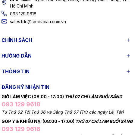
Hồ Chí Minh
093 129 9618
sales.tdc@tandiacau.com.vn
CHÍNH SÁCH
HƯỚNG DẪN
THÔNG TIN
ĐĂNG KÝ NHẬN TIN
GIỜ LÀM VIỆC (08:00 - 17:00)
THỨ 07 CHỈ LÀM BUỔI SÁNG
093 129 9618
Từ Thứ 02 Tới Thứ 06 và Sáng Thứ 07 (Trừ các ngày Lễ, Tết)
GÓP Ý & KHIẾU NẠI (08:00 - 17:00)
THỨ 07 CHỈ LÀM BUỔI SÁNG
093 129 9618