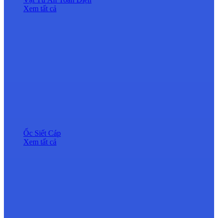
Xem tất cả
Ốc Siết Cáp
Xem tất cả