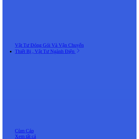
Vật Tư Đóng Gói Và Vận Chuyển
Thiết Bị , Vật Tư Ngành Điện
Cùm Cáp
Xem tất cả