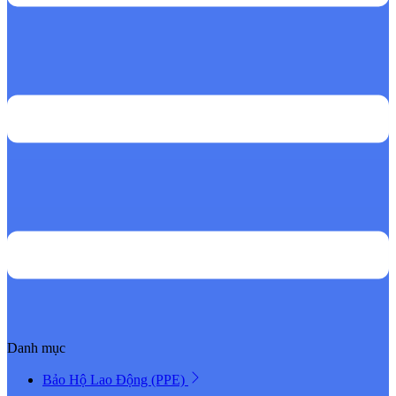
Danh mục
Bảo Hộ Lao Động (PPE)