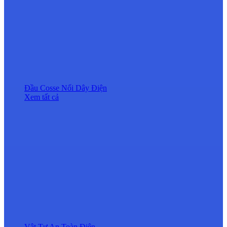
Đầu Cosse Nối Dây Điện
Xem tất cả
Vật Tư An Toàn Điện