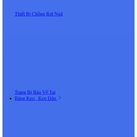
Thiết Bị Chống Rơi Ngã
Trang Bị Bảo Vệ Tai
Băng Keo , Keo Dán