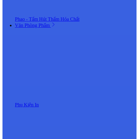
Phao - Tấm Hút Thấm Hóa Chất
Văn Phòng Phẩm
Phụ Kiện In