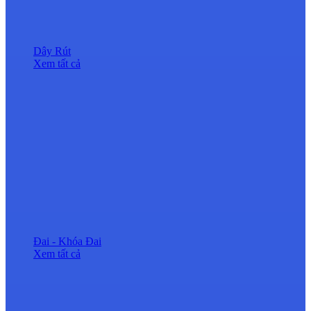
Dây Rút
Xem tất cả
Đai - Khóa Đai
Xem tất cả