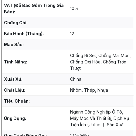
VAT (Đã Bao Gồm Trong Giá
10%
Bán):
Chứng Chỉ:
Bảo Hành (Tháng):
12
Màu Sắc:
Chống Rỉ Sét, Chống Mài Mòn,
Tính Năng:
Chống Oxi Hóa, Chống Trơn
Trượt
Xuất Xứ:
China
Chất Liệu:
Nhôm, Thép, Nhựa
Tiêu Chuẩn:
Ngành Công Nghiệp Ô Tô,
Ứng Dụng:
Máy Móc Và Thiết Bị, Dịch Vụ
Tiện Ích (Utilities), Sản Xuất
Quy Cách Đóng Gói:
1 Cái/Hộp