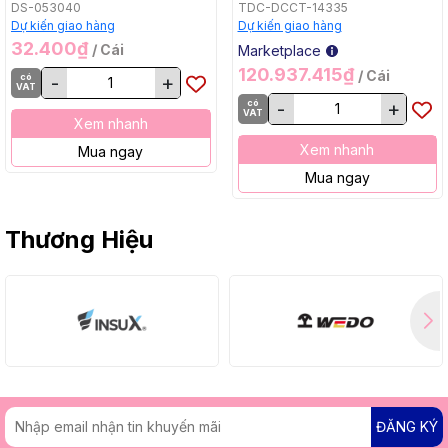
Bằng, BL, 18Vx2) Makita
DS-053040
TDC-DCCT-14335
DCU605Z
Dự kiến giao hàng
Dự kiến giao hàng
32.400₫
/ Cái
Marketplace
120.937.415₫
/ Cái
có
-
+
VAT
có
-
+
VAT
Xem nhanh
Xem nhanh
Mua ngay
Mua ngay
Thương Hiệu
ĐĂNG KÝ