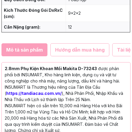
Kích Thước Đóng Gói DxRxC
9x2x2
(cm):
Cân Nặng (gram):
12
Mô tả sản phẩm
Hướng dẫn mua hàng
Tài liệ
2.8mm Phụ Kiện Khoan Mồi Makita D-73243
được phân
phối bởi INSUMART, Kho hàng linh kiện, dụng cụ và vật tư
công nghiệp cho nhà máy, năng lượng, dầu khí và hàng hải.
INSUMART là Thương hiệu riêng của Tân Địa Cầu
(
https://tandiacau.com.vn/
), Nhà Phân Phối, Nhập Khẩu và
Nhà Thầu với Lịch sử thành lập Trên 25 Năm.
INSUMART hiện có sẵn trên 10,000 mã Hàng Hóa với kho Bãi
Trên 1,000 m2 tại Vũng Tàu và Hồ Chí Minh; kết hợp với Hơn
20,000 mã Hàng hóa từ các Nhà Sản Xuất, Nhà Phân Phối đã
qua quy trình kiểm duyệt của INSUMART. Đảm bảo về Chất
lượng, Chứng chỉ và Xuất sứ.