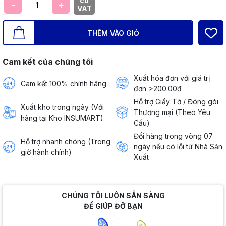
có
-
+
VAT
THÊM VÀO GIỎ
Cam kết của chúng tôi
Xuất hóa đơn với giá trị
Cam kết 100% chính hãng
đơn >200.00đ
Hỗ trợ Giấy Tờ / Đóng gói
Xuất kho trong ngày (Với
Thương mại (Theo Yêu
hàng tại Kho INSUMART)
Cầu)
Đổi hàng trong vòng 07
Hỗ trợ nhanh chóng (Trong
ngày nếu có lỗi từ Nhà Sản
giờ hành chính)
Xuất
CHÚNG TÔI LUÔN SẴN SÀNG
ĐỂ GIÚP ĐỠ BẠN