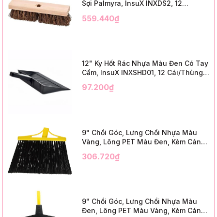
Sợi Palmyra, InsuX INXDS2, 12
Cái/Thùng (24" Brush Deck Scrub ,
559.440₫
3" Trim)
12" Ky Hốt Rác Nhựa Màu Đen Có Tay
Cầm, InsuX INXSHD01, 12 Cái/Thùng,
Mã IMPA 174141 (12" Dustpan Shovel,
97.200₫
Black Plastic)
9" Chổi Góc, Lưng Chổi Nhựa Màu
Vàng, Lông PET Màu Đen, Kèm Cán
Kim Loại Dài 1m2, InsuX INXABHB01,
306.720₫
12 Bộ/Thùng (9" Angle Broom, Yellow
Cap, Black PET, C/W 47" Metal
Handle)
9" Chổi Góc, Lưng Chổi Nhựa Màu
Đen, Lông PET Màu Vàng, Kèm Cán