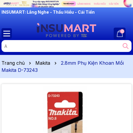
INSUMART: Lắng Nghe - Thấu Hiểu - Cải Tiến
0
Trang chủ
Makita
2.8mm Phụ Kiện Khoan Mồi
Makita D-73243