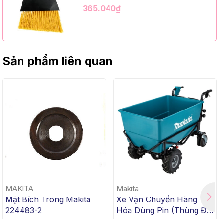
Kim Loại Dài 1m2, InsuX INXABHY01,
365.040₫
12 Bộ/Thùng (9" Angle Broom, Black
Cap, Yellow PET, C/W 47" Metal
Handle)
Sản phẩm liên quan
MAKITA
Makita
Mặt Bích Trong Makita
Xe Vận Chuyển Hàng
224483-2
Hóa Dùng Pin (Thùng Đế