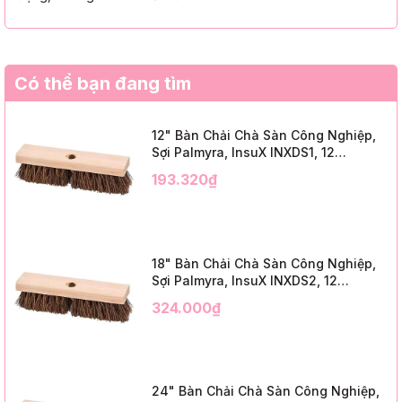
Có thể bạn đang tìm
12" Bàn Chải Chà Sàn Công Nghiệp,
Sợi Palmyra, InsuX INXDS1, 12
Cái/Thùng (12" Brush Deck Scrub, 2"
193.320₫
Trim)
18" Bàn Chải Chà Sàn Công Nghiệp,
Sợi Palmyra, InsuX INXDS2, 12
Cái/Thùng (18" Brush Deck Scrub, 3"
324.000₫
Trim)
24" Bàn Chải Chà Sàn Công Nghiệp,