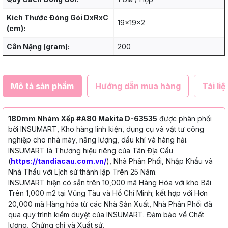
Kích Thước Đóng Gói DxRxC
19x19x2
(cm):
Cân Nặng (gram):
200
Mô tả sản phẩm
Hướng dẫn mua hàng
Tài liệ
180mm Nhám Xếp #A80 Makita D-63535
được phân phối
bởi INSUMART, Kho hàng linh kiện, dụng cụ và vật tư công
nghiệp cho nhà máy, năng lượng, dầu khí và hàng hải.
INSUMART là Thương hiệu riêng của Tân Địa Cầu
(
https://tandiacau.com.vn/
), Nhà Phân Phối, Nhập Khẩu và
Nhà Thầu với Lịch sử thành lập Trên 25 Năm.
INSUMART hiện có sẵn trên 10,000 mã Hàng Hóa với kho Bãi
Trên 1,000 m2 tại Vũng Tàu và Hồ Chí Minh; kết hợp với Hơn
20,000 mã Hàng hóa từ các Nhà Sản Xuất, Nhà Phân Phối đã
qua quy trình kiểm duyệt của INSUMART. Đảm bảo về Chất
lượng, Chứng chỉ và Xuất sứ.