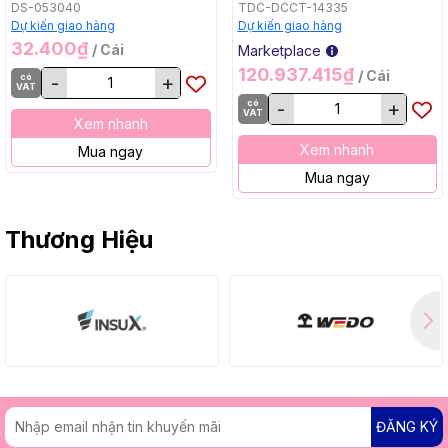
Bằng, BL, 18Vx2) Makita
DS-053040
TDC-DCCT-14335
DCU605Z
Dự kiến giao hàng
Dự kiến giao hàng
32.400₫
/ Cái
Marketplace
120.937.415₫
/ Cái
có
-
+
VAT
có
-
+
VAT
Xem nhanh
Xem nhanh
Mua ngay
Mua ngay
Thương Hiệu
ĐĂNG KÝ