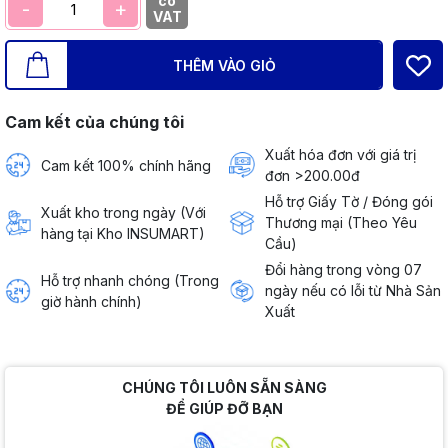
có
-
+
VAT
THÊM VÀO GIỎ
Cam kết của chúng tôi
Xuất hóa đơn với giá trị
Cam kết 100% chính hãng
đơn >200.00đ
Hỗ trợ Giấy Tờ / Đóng gói
Xuất kho trong ngày (Với
Thương mại (Theo Yêu
hàng tại Kho INSUMART)
Cầu)
Đổi hàng trong vòng 07
Hỗ trợ nhanh chóng (Trong
ngày nếu có lỗi từ Nhà Sản
giờ hành chính)
Xuất
CHÚNG TÔI LUÔN SẴN SÀNG
ĐỂ GIÚP ĐỠ BẠN