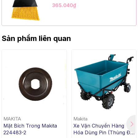
Kim Loại Dài 1m2, InsuX INXABHY01,
365.040₫
12 Bộ/Thùng (9" Angle Broom, Black
Cap, Yellow PET, C/W 47" Metal
Handle)
Sản phẩm liên quan
MAKITA
Makita
Mặt Bích Trong Makita
Xe Vận Chuyển Hàng
224483-2
Hóa Dùng Pin (Thùng Đế