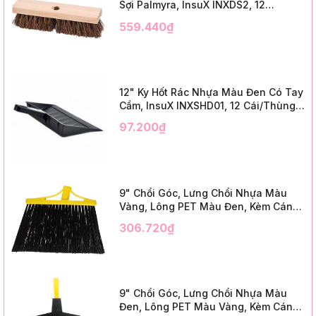
Sợi Palmyra, InsuX INXDS2, 12
Cái/Thùng (24" Brush Deck Scrub ,
559.440₫
3" Trim)
12" Ky Hốt Rác Nhựa Màu Đen Có Tay
Cầm, InsuX INXSHD01, 12 Cái/Thùng,
Mã IMPA 174141 (12" Dustpan Shovel,
97.200₫
Black Plastic)
9" Chổi Góc, Lưng Chổi Nhựa Màu
Vàng, Lông PET Màu Đen, Kèm Cán
Kim Loại Dài 1m2, InsuX INXABHB01,
306.720₫
12 Bộ/Thùng (9" Angle Broom, Yellow
Cap, Black PET, C/W 47" Metal
Handle)
9" Chổi Góc, Lưng Chổi Nhựa Màu
Đen, Lông PET Màu Vàng, Kèm Cán