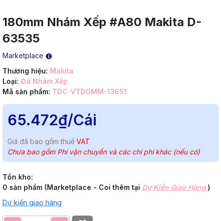
180mm Nhám Xếp #A80 Makita D-
63535
Marketplace
Thương hiệu:
Makita
Loại:
Đá Nhám Xếp
Mã sản phẩm:
TDC-VTDGMM-13651
65.472₫
/Cái
Giá đã bao gồm thuế
VAT
Chưa bao gồm Phí vận chuyển và các chi phí khác (nếu có)
Tồn kho:
0 sản phẩm (Marketplace - Coi thêm tại
Dự Kiến Giao Hàng
)
Dự kiến giao hàng