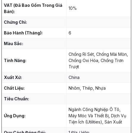
VAT (Đã Bao Gồm Trong Giá
10%
Bán):
Chứng Chỉ:
Bảo Hành (Tháng):
6
Màu Sắc:
Chống Rỉ Sét, Chống Mài Mòn,
Tính Năng:
Chống Oxi Hóa, Chống Trơn
Trượt
Xuất Xứ:
China
Chất Liệu:
Nhôm, Thép, Nhựa
Tiêu Chuẩn:
Ngành Công Nghiệp Ô Tô,
Ứng Dụng:
Máy Móc Và Thiết Bị, Dịch Vụ
Tiện Ích (Utilities), Sản Xuất
Quy Cách Đóng Gói:
1 Đĩa / Hộp