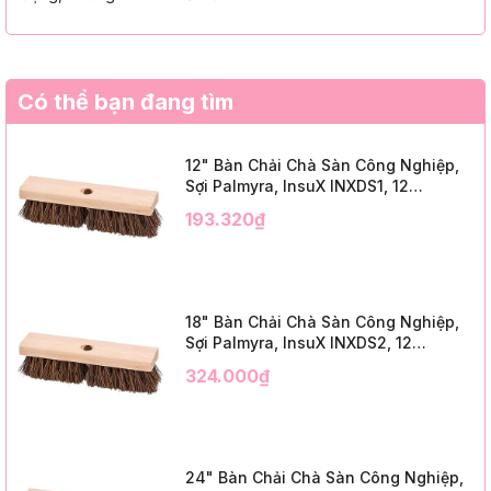
Có thể bạn đang tìm
12" Bàn Chải Chà Sàn Công Nghiệp,
Sợi Palmyra, InsuX INXDS1, 12
Cái/Thùng (12" Brush Deck Scrub, 2"
193.320₫
Trim)
18" Bàn Chải Chà Sàn Công Nghiệp,
Sợi Palmyra, InsuX INXDS2, 12
Cái/Thùng (18" Brush Deck Scrub, 3"
324.000₫
Trim)
24" Bàn Chải Chà Sàn Công Nghiệp,