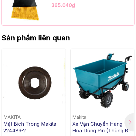
Kim Loại Dài 1m2, InsuX INXABHY01,
365.040₫
12 Bộ/Thùng (9" Angle Broom, Black
Cap, Yellow PET, C/W 47" Metal
Handle)
Sản phẩm liên quan
MAKITA
Makita
Mặt Bích Trong Makita
Xe Vận Chuyển Hàng
224483-2
Hóa Dùng Pin (Thùng Đế