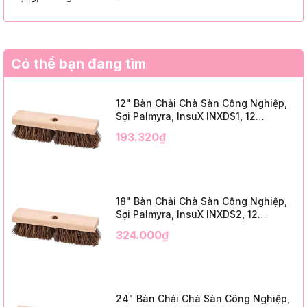
Có thể bạn đang tìm
12" Bàn Chải Chà Sàn Công Nghiệp,
Sợi Palmyra, InsuX INXDS1, 12
Cái/Thùng (12" Brush Deck Scrub, 2"
193.320₫
Trim)
18" Bàn Chải Chà Sàn Công Nghiệp,
Sợi Palmyra, InsuX INXDS2, 12
Cái/Thùng (18" Brush Deck Scrub, 3"
324.000₫
Trim)
24" Bàn Chải Chà Sàn Công Nghiệp,