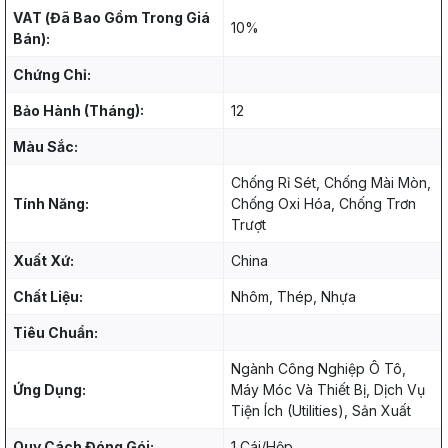
VAT (Đã Bao Gồm Trong Giá
10%
Bán):
Chứng Chỉ:
Bảo Hành (Tháng):
12
Màu Sắc:
Chống Rỉ Sét, Chống Mài Mòn,
Tính Năng:
Chống Oxi Hóa, Chống Trơn
Trượt
Xuất Xứ:
China
Chất Liệu:
Nhôm, Thép, Nhựa
Tiêu Chuẩn:
Ngành Công Nghiệp Ô Tô,
Ứng Dụng:
Máy Móc Và Thiết Bị, Dịch Vụ
Tiện Ích (Utilities), Sản Xuất
Quy Cách Đóng Gói:
1 Cái/Hộp