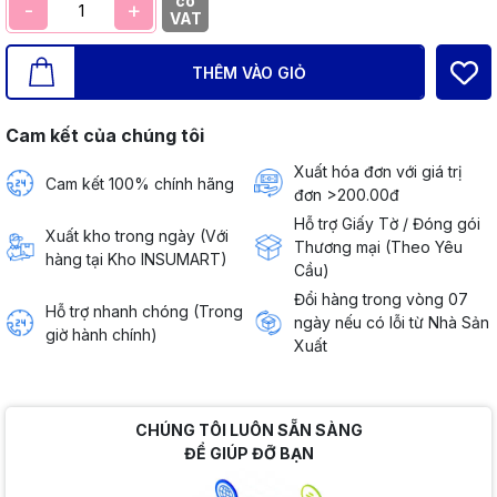
có
-
+
VAT
THÊM VÀO GIỎ
Cam kết của chúng tôi
Xuất hóa đơn với giá trị
Cam kết 100% chính hãng
đơn >200.00đ
Hỗ trợ Giấy Tờ / Đóng gói
Xuất kho trong ngày (Với
Thương mại (Theo Yêu
hàng tại Kho INSUMART)
Cầu)
Đổi hàng trong vòng 07
Hỗ trợ nhanh chóng (Trong
ngày nếu có lỗi từ Nhà Sản
giờ hành chính)
Xuất
CHÚNG TÔI LUÔN SẴN SÀNG
ĐỂ GIÚP ĐỠ BẠN