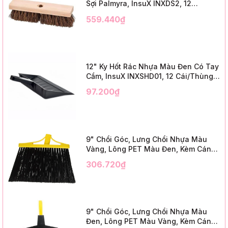
Sợi Palmyra, InsuX INXDS2, 12
Cái/Thùng (24" Brush Deck Scrub ,
559.440₫
3" Trim)
12" Ky Hốt Rác Nhựa Màu Đen Có Tay
Cầm, InsuX INXSHD01, 12 Cái/Thùng,
Mã IMPA 174141 (12" Dustpan Shovel,
97.200₫
Black Plastic)
9" Chổi Góc, Lưng Chổi Nhựa Màu
Vàng, Lông PET Màu Đen, Kèm Cán
Kim Loại Dài 1m2, InsuX INXABHB01,
306.720₫
12 Bộ/Thùng (9" Angle Broom, Yellow
Cap, Black PET, C/W 47" Metal
Handle)
9" Chổi Góc, Lưng Chổi Nhựa Màu
Đen, Lông PET Màu Vàng, Kèm Cán