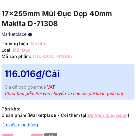
17x255mm Mũi Đục Dẹp 40mm
Makita D-71308
Marketplace
Thương hiệu:
Makita
Loại:
Mũi Đục
Mã sản phẩm:
TDC-DCCT-14005
116.016₫
/Cái
Giá đã bao gồm thuế
VAT
Chưa bao gồm Phí vận chuyển và các chi phí khác (nếu có)
Tồn kho:
0 sản phẩm (Marketplace - Coi thêm tại
Dự Kiến Giao Hàng
)
Dự kiến giao hàng