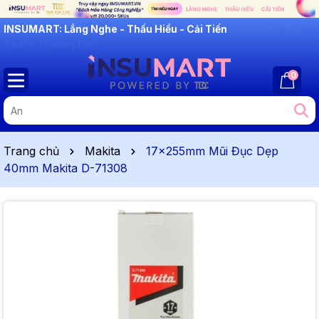
INSUMART: Lắng Nghe - Thấu Hiểu - Cải Tiến
0
Trang chủ
Makita
17x255mm Mũi Đục Dẹp
40mm Makita D-71308