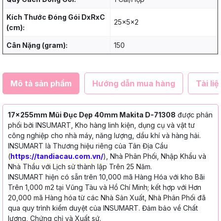
Kích Thước Đóng Gói DxRxC
25x5x2
(cm):
Cân Nặng (gram):
150
Mô tả sản phẩm
Hướng dẫn mua hàng
Tài liệ
17x255mm Mũi Đục Dẹp 40mm Makita D-71308
được phân
phối bởi INSUMART, Kho hàng linh kiện, dụng cụ và vật tư
công nghiệp cho nhà máy, năng lượng, dầu khí và hàng hải.
INSUMART là Thương hiệu riêng của Tân Địa Cầu
(
https://tandiacau.com.vn/
), Nhà Phân Phối, Nhập Khẩu và
Nhà Thầu với Lịch sử thành lập Trên 25 Năm.
INSUMART hiện có sẵn trên 10,000 mã Hàng Hóa với kho Bãi
Trên 1,000 m2 tại Vũng Tàu và Hồ Chí Minh; kết hợp với Hơn
20,000 mã Hàng hóa từ các Nhà Sản Xuất, Nhà Phân Phối đã
qua quy trình kiểm duyệt của INSUMART. Đảm bảo về Chất
lượng, Chứng chỉ và Xuất sứ.