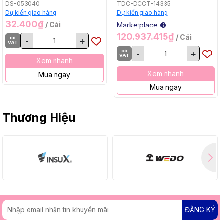
Bằng, BL, 18Vx2) Makita
DS-053040
TDC-DCCT-14335
DCU605Z
Dự kiến giao hàng
Dự kiến giao hàng
32.400₫
/ Cái
Marketplace
120.937.415₫
/ Cái
có
-
+
VAT
có
-
+
VAT
Xem nhanh
Xem nhanh
Mua ngay
Mua ngay
Thương Hiệu
ĐĂNG KÝ