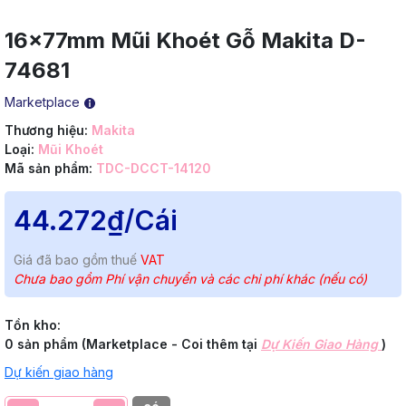
16x77mm Mũi Khoét Gỗ Makita D-
74681
Marketplace
Thương hiệu:
Makita
Loại:
Mũi Khoét
Mã sản phẩm:
TDC-DCCT-14120
44.272₫
/Cái
Giá đã bao gồm thuế
VAT
Chưa bao gồm Phí vận chuyển và các chi phí khác (nếu có)
Tồn kho:
0 sản phẩm (Marketplace - Coi thêm tại
Dự Kiến Giao Hàng
)
Dự kiến giao hàng