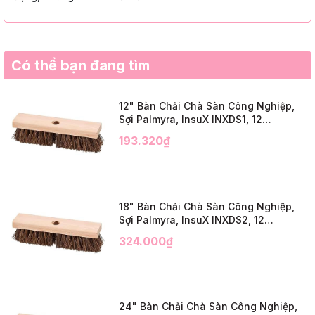
Có thể bạn đang tìm
12" Bàn Chải Chà Sàn Công Nghiệp,
Sợi Palmyra, InsuX INXDS1, 12
Cái/Thùng (12" Brush Deck Scrub, 2"
193.320₫
Trim)
18" Bàn Chải Chà Sàn Công Nghiệp,
Sợi Palmyra, InsuX INXDS2, 12
Cái/Thùng (18" Brush Deck Scrub, 3"
324.000₫
Trim)
24" Bàn Chải Chà Sàn Công Nghiệp,