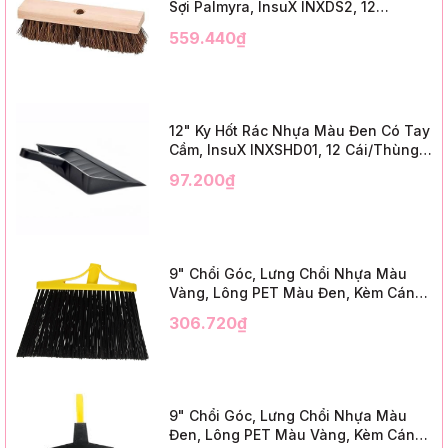
Sợi Palmyra, InsuX INXDS2, 12
Cái/Thùng (24" Brush Deck Scrub ,
559.440₫
3" Trim)
12" Ky Hốt Rác Nhựa Màu Đen Có Tay
Cầm, InsuX INXSHD01, 12 Cái/Thùng,
Mã IMPA 174141 (12" Dustpan Shovel,
97.200₫
Black Plastic)
9" Chổi Góc, Lưng Chổi Nhựa Màu
Vàng, Lông PET Màu Đen, Kèm Cán
Kim Loại Dài 1m2, InsuX INXABHB01,
306.720₫
12 Bộ/Thùng (9" Angle Broom, Yellow
Cap, Black PET, C/W 47" Metal
Handle)
9" Chổi Góc, Lưng Chổi Nhựa Màu
Đen, Lông PET Màu Vàng, Kèm Cán