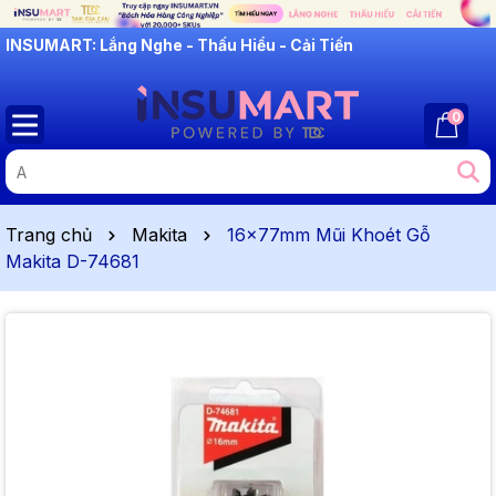
INSUMART: Lắng Nghe - Thấu Hiểu - Cải Tiến
0
Trang chủ
Makita
16x77mm Mũi Khoét Gỗ
Makita D-74681