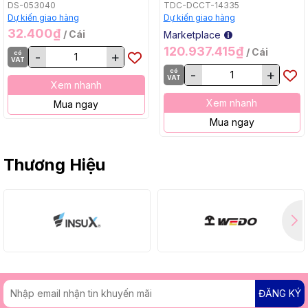
Bằng, BL, 18Vx2) Makita
DS-053040
TDC-DCCT-14335
DCU605Z
Dự kiến giao hàng
Dự kiến giao hàng
32.400₫
/ Cái
Marketplace
120.937.415₫
/ Cái
có
-
+
VAT
có
-
+
VAT
Xem nhanh
Xem nhanh
Mua ngay
Mua ngay
Thương Hiệu
ĐĂNG KÝ