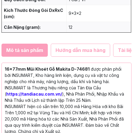
Kích Thước Đóng Gói DxRxC
9x3x2
(cm):
Cân Nặng (gram):
12
Mô tả sản phẩm
Hướng dẫn mua hàng
Tài liệ
16x77mm Mũi Khoét Gỗ Makita D-74681
được phân phối
bởi INSUMART, Kho hàng linh kiện, dụng cụ và vật tư công
nghiệp cho nhà máy, năng lượng, dầu khí và hàng hải.
INSUMART là Thương hiệu riêng của Tân Địa Cầu
(
https://tandiacau.com.vn/
), Nhà Phân Phối, Nhập Khẩu và
Nhà Thầu với Lịch sử thành lập Trên 25 Năm.
INSUMART hiện có sẵn trên 10,000 mã Hàng Hóa với kho Bãi
Trên 1,000 m2 tại Vũng Tàu và Hồ Chí Minh; kết hợp với Hơn
20,000 mã Hàng hóa từ các Nhà Sản Xuất, Nhà Phân Phối đã
qua quy trình kiểm duyệt của INSUMART. Đảm bảo về Chất
lượng, Chứng chỉ và Xuất sứ.