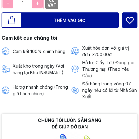
có
-
+
VAT
THÊM VÀO GIỎ
Cam kết của chúng tôi
Xuất hóa đơn với giá trị
Cam kết 100% chính hãng
đơn >200.00đ
Hỗ trợ Giấy Tờ / Đóng gói
Xuất kho trong ngày (Với
Thương mại (Theo Yêu
hàng tại Kho INSUMART)
Cầu)
Đổi hàng trong vòng 07
Hỗ trợ nhanh chóng (Trong
ngày nếu có lỗi từ Nhà Sản
giờ hành chính)
Xuất
CHÚNG TÔI LUÔN SẴN SÀNG
ĐỂ GIÚP ĐỠ BẠN