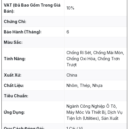
VAT (Đã Bao Gồm Trong Giá
10%
Bán):
Chứng Chỉ:
Bảo Hành (Tháng):
6
Màu Sắc:
Chống Rỉ Sét, Chống Mài Mòn,
Tính Năng:
Chống Oxi Hóa, Chống Trơn
Trượt
Xuất Xứ:
China
Chất Liệu:
Nhôm, Thép, Nhựa
Tiêu Chuẩn:
Ngành Công Nghiệp Ô Tô,
Ứng Dụng:
Máy Móc Và Thiết Bị, Dịch Vụ
Tiện Ích (Utilities), Sản Xuất
Quy Cách Đóng Gói:
1 Cái / Vỉ