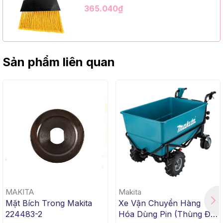
Kim Loại Dài 1m2, InsuX INXABHY01,
365.040₫
12 Bộ/Thùng (9" Angle Broom, Black
Cap, Yellow PET, C/W 47" Metal
Handle)
Sản phẩm liên quan
MAKITA
Makita
Mặt Bích Trong Makita
Xe Vận Chuyển Hàng
224483-2
Hóa Dùng Pin (Thùng Đế