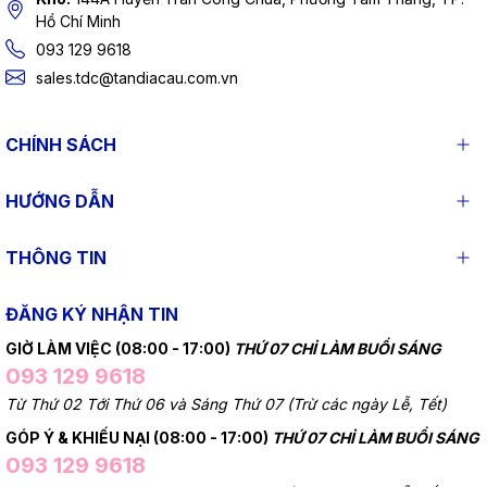
Hồ Chí Minh
093 129 9618
sales.tdc@tandiacau.com.vn
CHÍNH SÁCH
HƯỚNG DẪN
THÔNG TIN
ĐĂNG KÝ NHẬN TIN
GIỜ LÀM VIỆC (08:00 - 17:00)
THỨ 07 CHỈ LÀM BUỔI SÁNG
093 129 9618
Từ Thứ 02 Tới Thứ 06 và Sáng Thứ 07 (Trừ các ngày Lễ, Tết)
GÓP Ý & KHIẾU NẠI (08:00 - 17:00)
THỨ 07 CHỈ LÀM BUỔI SÁNG
093 129 9618