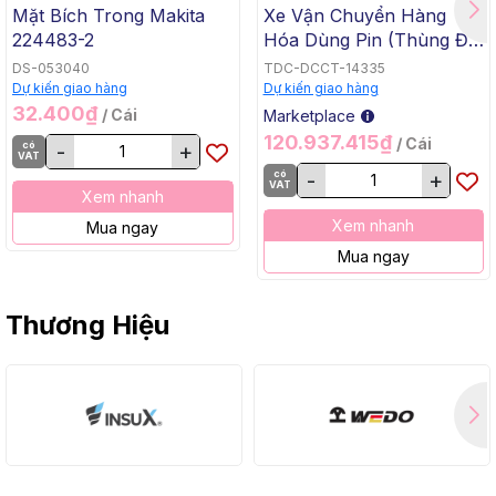
Mặt Bích Trong Makita
Xe Vận Chuyển Hàng
224483-2
Hóa Dùng Pin (Thùng Đế
Bằng, BL, 18Vx2) Makita
DS-053040
TDC-DCCT-14335
DCU605Z
Dự kiến giao hàng
Dự kiến giao hàng
32.400₫
/ Cái
Marketplace
120.937.415₫
/ Cái
có
-
+
VAT
có
-
+
VAT
Xem nhanh
Xem nhanh
Mua ngay
Mua ngay
Thương Hiệu