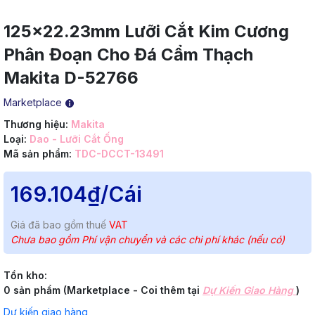
125x22.23mm Lưỡi Cắt Kim Cương
Phân Đoạn Cho Đá Cẩm Thạch
Makita D-52766
Marketplace
Thương hiệu:
Makita
Loại:
Dao - Lưỡi Cắt Ống
Mã sản phẩm:
TDC-DCCT-13491
169.104₫
/Cái
Giá đã bao gồm thuế
VAT
Chưa bao gồm Phí vận chuyển và các chi phí khác (nếu có)
Tồn kho:
0 sản phẩm (Marketplace - Coi thêm tại
Dự Kiến Giao Hàng
)
Dự kiến giao hàng