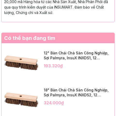
20,000 mã Hàng hóa từ các Nhà Sản Xuất, Nhà Phân Phối đã
qua quy trình kiểm duyệt của INSUMART. Đảm bảo về Chất
lượng, Chứng chỉ và Xuất sứ.
Có thể bạn đang tìm
12" Bàn Chải Chà Sàn Công Nghiệp,
Sợi Palmyra, InsuX INXDS1, 12
Cái/Thùng (12" Brush Deck Scrub, 2"
193.320₫
Trim)
18" Bàn Chải Chà Sàn Công Nghiệp,
Sợi Palmyra, InsuX INXDS2, 12
Cái/Thùng (18" Brush Deck Scrub, 3"
324.000₫
Trim)