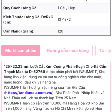
Quy Cách Đóng Gói:
1 Cái / Hộp
Kích Thước Đóng Gói DxRxC
13x13x2
(cm):
Cân Nặng (gram):
120
Mô tả sản phẩm
Hướng dẫn mua hàng
Tài liệ
125x22.23mm Lưỡi Cắt Kim Cương Phân Đoạn Cho Đá Cẩm
Thạch Makita D-52766
được phân phối bởi INSUMART, Kho
hàng linh kiện, dụng cụ và vật tư công nghiệp cho nhà máy,
năng lượng, dầu khí và hàng hải.
INSUMART là Thương hiệu riêng của Tân Địa Cầu
(
https://tandiacau.com.vn/
), Nhà Phân Phối, Nhập Khẩu và
Nhà Thầu với Lịch sử thành lập Trên 25 Năm.
INSUMART hiện có sẵn trên 10,000 mã Hàng Hóa với kho Bãi
Trên 1,000 m2 tại Vũng Tàu và Hồ Chí Minh; kết hợp với Hơn