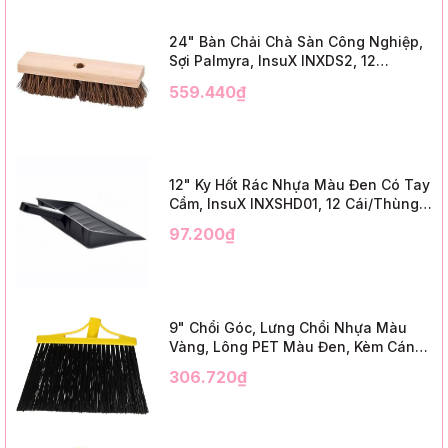
24" Bàn Chải Chà Sàn Công Nghiệp,
Sợi Palmyra, InsuX INXDS2, 12
Cái/Thùng (24" Brush Deck Scrub ,
559.440₫
3" Trim)
12" Ky Hốt Rác Nhựa Màu Đen Có Tay
Cầm, InsuX INXSHD01, 12 Cái/Thùng,
Mã IMPA 174141 (12" Dustpan Shovel,
97.200₫
Black Plastic)
9" Chổi Góc, Lưng Chổi Nhựa Màu
Vàng, Lông PET Màu Đen, Kèm Cán
Kim Loại Dài 1m2, InsuX INXABHB01,
306.720₫
12 Bộ/Thùng (9" Angle Broom, Yellow
Cap, Black PET, C/W 47" Metal
Handle)