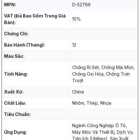
MPN:
D-52766
VAT (Đã Bao Gồm Trong Giá
10%
Bán):
Chứng Chỉ:
Bảo Hành (Tháng):
12
Màu Sắc:
Chống Rỉ Sét, Chống Mài Mòn,
Tính Năng:
Chống Oxi Hóa, Chống Trơn
Trượt
Xuất Xứ:
China
Chất Liệu:
Nhôm, Thép, Nhựa
Tiêu Chuẩn:
Ngành Công Nghiệp Ô Tô,
Ứng Dụng:
Máy Móc Và Thiết Bị, Dịch Vụ
Tiện Ích (Utilities), Sản Xuất