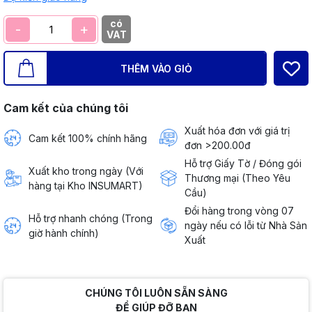
có
-
+
VAT
THÊM VÀO GIỎ
Cam kết của chúng tôi
Xuất hóa đơn với giá trị
Cam kết 100% chính hãng
đơn >200.00đ
Hỗ trợ Giấy Tờ / Đóng gói
Xuất kho trong ngày (Với
Thương mại (Theo Yêu
hàng tại Kho INSUMART)
Cầu)
Đổi hàng trong vòng 07
Hỗ trợ nhanh chóng (Trong
ngày nếu có lỗi từ Nhà Sản
giờ hành chính)
Xuất
CHÚNG TÔI LUÔN SẴN SÀNG
ĐỂ GIÚP ĐỠ BẠN