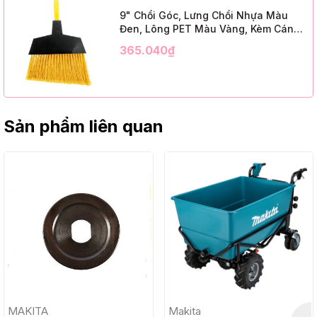
9" Chổi Góc, Lưng Chổi Nhựa Màu
Đen, Lông PET Màu Vàng, Kèm Cán
Kim Loại Dài 1m2, InsuX INXABHY01,
365.040₫
12 Bộ/Thùng (9" Angle Broom, Black
Cap, Yellow PET, C/W 47" Metal
Handle)
Sản phẩm liên quan
MAKITA
Makita