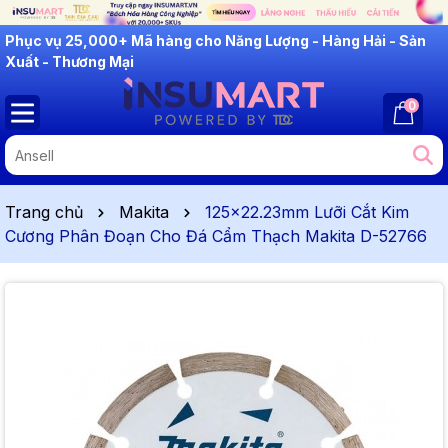
INSUMART: Lắng Nghe - Thấu Hiểu - Cải Tiến
0
Trang chủ
Makita
125x22.23mm Lưỡi Cắt Kim
Cương Phân Đoạn Cho Đá Cẩm Thạch Makita D-52766