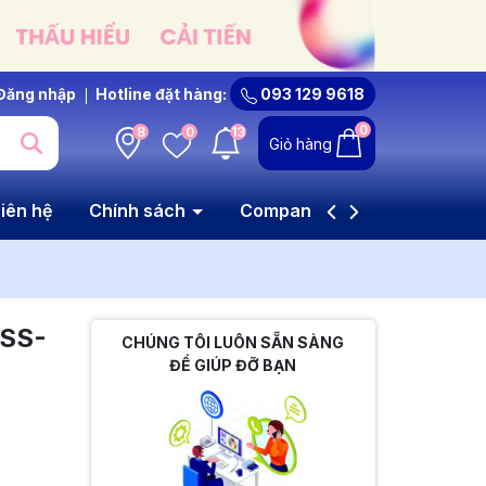
Đăng nhập
Hotline đặt hàng:
093 129 9618
0
8
0
13
Giỏ hàng
iên hệ
Chính sách
Company Profile
HSS-
CHÚNG TÔI LUÔN SẴN SÀNG
ĐỂ GIÚP ĐỠ BẠN
i