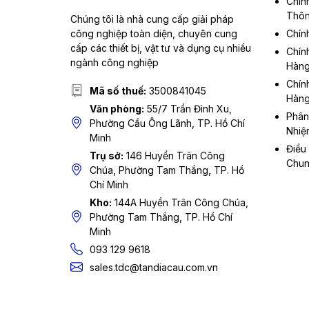
Chín
Thôn
Chúng tôi là nhà cung cấp giải pháp
công nghiệp toàn diện, chuyên cung
Chín
cấp các thiết bị, vật tư và dụng cụ nhiều
Chín
ngành công nghiệp
Hàn
Chín
Mã số thuế:
3500841045
Hàn
Văn phòng:
55/7 Trần Đình Xu,
Phân
Phường Cầu Ông Lãnh, TP. Hồ Chí
Nhiệ
Minh
Điều
Trụ sở:
146 Huyền Trân Công
Chu
Chúa, Phường Tam Thắng, TP. Hồ
Chí Minh
Kho:
144A Huyền Trân Công Chúa,
Phường Tam Thắng, TP. Hồ Chí
Minh
093 129 9618
sales.tdc@tandiacau.com.vn