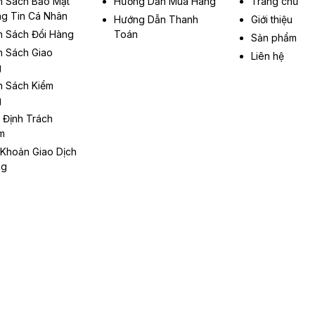
h Sách Bảo Mật
Hướng Dẫn Mua Hàng
Trang chủ
g Tin Cá Nhân
Hướng Dẫn Thanh
Giới thiệu
h Sách Đổi Hàng
Toán
Sản phẩm
h Sách Giao
Liên hệ
g
h Sách Kiểm
g
 Định Trách
m
 Khoản Giao Dịch
ng