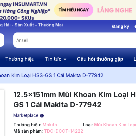
Đăng ký
Thương hiệu
Tin tức
Câu hỏi thường gặp
L
oan Kim Loại HSS-GS 1 Cái Makita D-77942
12.5x151mm Mũi Khoan Kim Loại 
GS 1 Cái Makita D-77942
Marketplace
Thương hiệu:
Makita
Loại:
Mũi Khoan Kim Loạ
Mã sản phẩm:
TDC-DCCT-14222