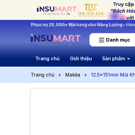
INSUMART: Lắng Nghe - Thấu Hiểu - Cải Tiến
Danh mục
Trang chủ
Giới thiệu
Sản phẩm
Trang chủ
Makita
12.5x151mm Mũi Kh