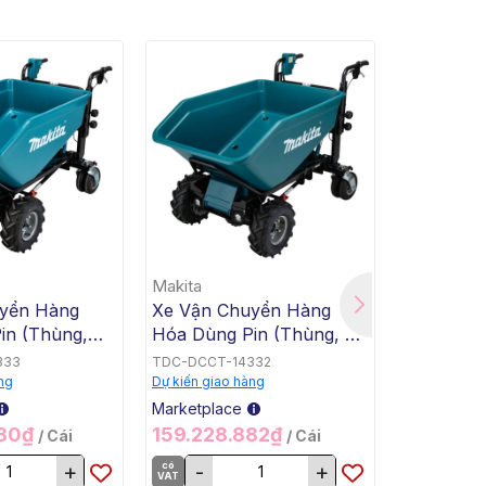
Makita
Makita
yển Hàng
Xe Vận Chuyển Hàng
Xe Vận C
in (Thùng,
Hóa Dùng Pin (Thùng, Tự
Hóa Dùng
Makita
Động Nghiêng Đổ, BL,
Bằng, Tự
333
TDC-DCCT-14332
TDC-DCCT-
18Vx2) Makita DCU602Z
BL, 18Vx2
ng
Dự kiến giao hàng
Dự kiến giao
DCU601Z
Marketplace
Marketplac
280₫
159.228.882₫
159.228
/ Cái
/ Cái
+
có
-
+
có
-
VAT
VAT