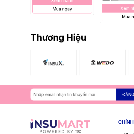
Xem nhanh
Xem n
Mua ngay
Mua 
Thương Hiệu
ĐĂNG
CHÍNH