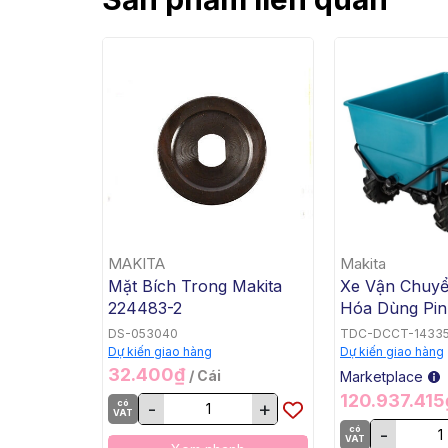
MAKITA
Makita
Mặt Bích Trong Makita
Xe Vận Chuy
224483-2
Hóa Dùng Pin
Bằng, BL, 18V
DS-053040
TDC-DCCT-1433
DCU605Z
Dự kiến giao hàng
Dự kiến giao hàng
32.400₫
/ Cái
Marketplace
120.937.41
có
-
+
VAT
có
-
VAT