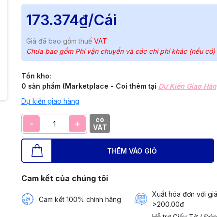
173.374₫
/Cái
Giá đã bao gồm thuế
VAT
Chưa bao gồm Phí vận chuyển và các chi phí khác (nếu có)
Tồn kho:
0 sản phẩm (Marketplace - Coi thêm tại
Dự Kiến Giao Hà
Dự kiến giao hàng
có
-
+
VAT
THÊM VÀO GIỎ
Cam kết của chúng tôi
Xuất hóa đơn với giá
Cam kết 100% chính hãng
>200.00đ
Hỗ trợ Giấy Tờ / Đó