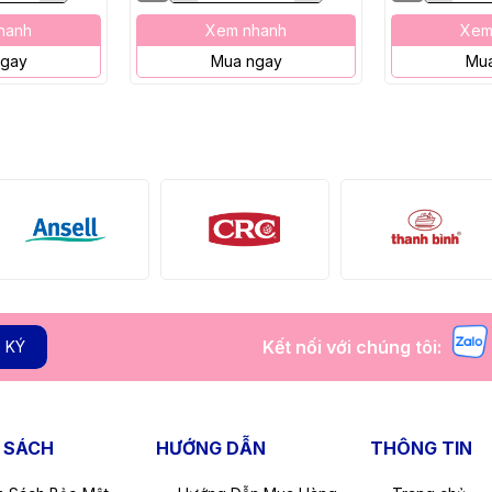
hanh
Xem nhanh
Xem
ngay
Mua ngay
Mua
Kết nối với chúng tôi:
 KÝ
 SÁCH
HƯỚNG DẪN
THÔNG TIN