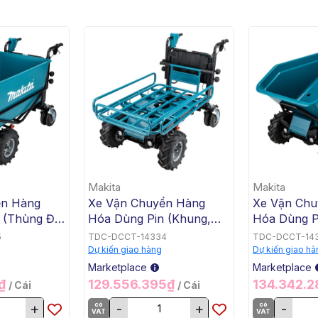
Makita
Makita
ển Hàng
Xe Vận Chuyển Hàng
Xe Vận Chu
 (Thùng Đế
Hóa Dùng Pin (Khung,
Hóa Dùng P
x2) Makita
BL, 18Vx2) Makita
BL, 18Vx2) 
5
TDC-DCCT-14334
TDC-DCCT-14
DCU604Z
DCU603Z
Dự kiến giao hàng
Dự kiến giao hà
Marketplace
Marketplace
5₫
129.556.395₫
134.342.
/ Cái
/ Cái
+
có
-
+
có
-
VAT
VAT