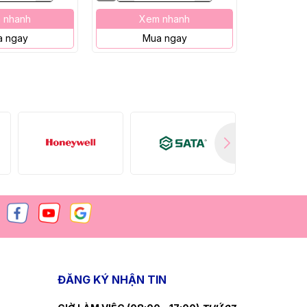
 nhanh
Xem nhanh
X
 ngay
Mua ngay
M
ĐĂNG KÝ NHẬN TIN