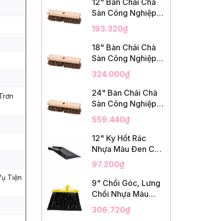
12" Bàn Chải Chà
Sàn Công Nghiệp,
Sợi Palmyra, InsuX
193.320₫
INXDS1, 12
Cái/Thùng (12"
18" Bàn Chải Chà
Brush Deck Scrub,
Sàn Công Nghiệp,
2" Trim)
Sợi Palmyra, InsuX
324.000₫
INXDS2, 12
Cái/Thùng (18"
24" Bàn Chải Chà
Trơn
Brush Deck Scrub,
Sàn Công Nghiệp,
3" Trim)
Sợi Palmyra, InsuX
559.440₫
INXDS2, 12
Cái/Thùng (24"
12" Ky Hốt Rác
Brush Deck Scrub ,
Nhựa Màu Đen Có
3" Trim)
Tay Cầm, InsuX
97.200₫
INXSHD01, 12
Vụ Tiện
Cái/Thùng, Mã
9" Chổi Góc, Lưng
IMPA 174141 (12"
Chổi Nhựa Màu
Dustpan Shovel,
Vàng, Lông PET
306.720₫
Black Plastic)
Màu Đen, Kèm Cán