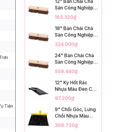
12" Bàn Chải Chà
Sàn Công Nghiệp,
Sợi Palmyra, InsuX
193.320₫
INXDS1, 12
Cái/Thùng (12"
18" Bàn Chải Chà
Brush Deck Scrub,
Sàn Công Nghiệp,
2" Trim)
Sợi Palmyra, InsuX
324.000₫
INXDS2, 12
Cái/Thùng (18"
24" Bàn Chải Chà
Trơn
Brush Deck Scrub,
Sàn Công Nghiệp,
3" Trim)
Sợi Palmyra, InsuX
559.440₫
INXDS2, 12
Cái/Thùng (24"
12" Ky Hốt Rác
Brush Deck Scrub ,
Nhựa Màu Đen Có
3" Trim)
Tay Cầm, InsuX
97.200₫
INXSHD01, 12
Vụ Tiện
Cái/Thùng, Mã
9" Chổi Góc, Lưng
IMPA 174141 (12"
Chổi Nhựa Màu
Dustpan Shovel,
Vàng, Lông PET
306.720₫
Black Plastic)
Màu Đen, Kèm Cán