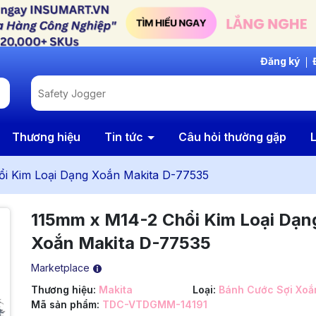
Đăng ký
Thương hiệu
Tin tức
Câu hỏi thường gặp
L
i Kim Loại Dạng Xoắn Makita D-77535
115mm x M14-2 Chổi Kim Loại Dạn
Xoắn Makita D-77535
Marketplace
Thương hiệu:
Makita
Loại:
Bánh Cước Sợi Xoắ
Mã sản phẩm:
TDC-VTDGMM-14191