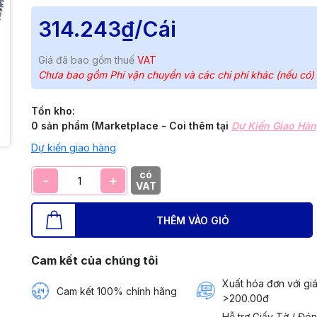
314.243₫
/Cái
Giá đã bao gồm thuế
VAT
Chưa bao gồm Phí vận chuyển và các chi phí khác (nếu có)
Tồn kho:
0 sản phẩm (Marketplace - Coi thêm tại
Dự Kiến Giao Hà
Dự kiến giao hàng
có
-
+
VAT
THÊM VÀO GIỎ
Cam kết của chúng tôi
Xuất hóa đơn với giá
Cam kết 100% chính hãng
>200.00đ
Hỗ trợ Giấy Tờ / Đó