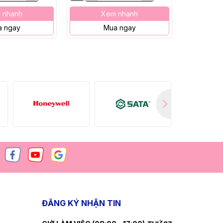
 nhanh
Xem nhanh
X
 ngay
Mua ngay
M
ĐĂNG KÝ NHẬN TIN