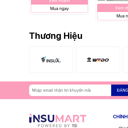
Xem nhanh
Xem n
Mua ngay
Mua 
Thương Hiệu
ĐĂNG
CHÍNH