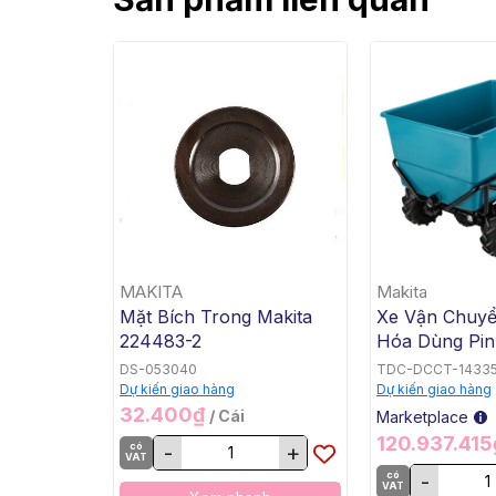
MAKITA
Makita
Mặt Bích Trong Makita
Xe Vận Chuy
224483-2
Hóa Dùng Pin
Bằng, BL, 18V
DS-053040
TDC-DCCT-1433
DCU605Z
Dự kiến giao hàng
Dự kiến giao hàng
32.400₫
/ Cái
Marketplace
120.937.41
có
-
+
VAT
có
-
VAT