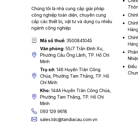
Chín
Thôn
Chúng tôi là nhà cung cấp giải pháp
công nghiệp toàn diện, chuyên cung
Chín
cấp các thiết bị, vật tư và dụng cụ nhiều
Chín
ngành công nghiệp
Hàn
Chín
Mã số thuế:
3500841045
Hàn
Văn phòng:
55/7 Trần Đình Xu,
Phân
Phường Cầu Ông Lãnh, TP. Hồ Chí
Nhiệ
Minh
Điều
Trụ sở:
146 Huyền Trân Công
Chu
Chúa, Phường Tam Thắng, TP. Hồ
Chí Minh
Kho:
144A Huyền Trân Công Chúa,
Phường Tam Thắng, TP. Hồ Chí
Minh
093 129 9618
sales.tdc@tandiacau.com.vn