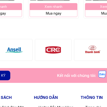
hanh
Xem nhanh
Xem
ngay
Mua ngay
Mua
Kết nối với chúng tôi:
 KÝ
 SÁCH
HƯỚNG DẪN
THÔNG TIN