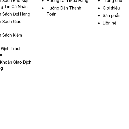
h Sách Bảo Mật
Hướng Dẫn Mua Hàng
Trang chủ
g Tin Cá Nhân
Hướng Dẫn Thanh
Giới thiệu
h Sách Đổi Hàng
Toán
Sản phẩm
h Sách Giao
Liên hệ
g
h Sách Kiểm
g
 Định Trách
m
 Khoản Giao Dịch
ng