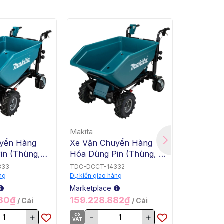
Makita
Makita
yển Hàng
Xe Vận Chuyển Hàng
Xe Vận C
in (Thùng,
Hóa Dùng Pin (Thùng, Tự
Hóa Dùng
Makita
Động Nghiêng Đổ, BL,
Bằng, Tự
333
TDC-DCCT-14332
TDC-DCCT-
18Vx2) Makita DCU602Z
BL, 18Vx2
ng
Dự kiến giao hàng
Dự kiến giao
DCU601Z
Marketplace
Marketplac
280₫
159.228.882₫
159.228
/ Cái
/ Cái
+
có
-
+
có
-
VAT
VAT