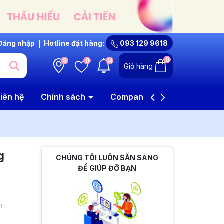
Đăng nhập
Hotline đặt hàng:
093 129 9618
0
8
0
14
Giỏ hàng
iên hệ
Chính sách
Company Profile
g
CHÚNG TÔI LUÔN SẴN SÀNG
ĐỂ GIÚP ĐỠ BẠN
n