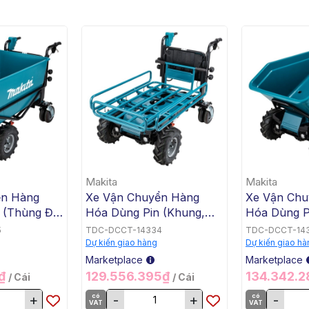
Makita
Makita
ển Hàng
Xe Vận Chuyển Hàng
Xe Vận Chu
 (Thùng Đế
Hóa Dùng Pin (Khung,
Hóa Dùng P
x2) Makita
BL, 18Vx2) Makita
BL, 18Vx2) 
5
TDC-DCCT-14334
TDC-DCCT-14
DCU604Z
DCU603Z
Dự kiến giao hàng
Dự kiến giao hà
Marketplace
Marketplace
5₫
129.556.395₫
134.342.
/ Cái
/ Cái
+
có
-
+
có
-
VAT
VAT