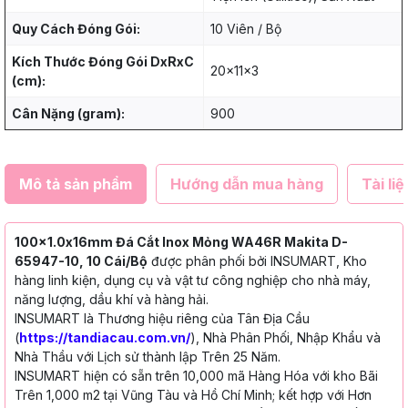
Quy Cách Đóng Gói:
10 Viên / Bộ
Kích Thước Đóng Gói DxRxC
20x11x3
(cm):
Cân Nặng (gram):
900
Mô tả sản phẩm
Hướng dẫn mua hàng
Tài liệ
100x1.0x16mm Đá Cắt Inox Mỏng WA46R Makita D-
65947-10, 10 Cái/Bộ
được phân phối bởi INSUMART, Kho
hàng linh kiện, dụng cụ và vật tư công nghiệp cho nhà máy,
năng lượng, dầu khí và hàng hải.
INSUMART là Thương hiệu riêng của Tân Địa Cầu
(
https://tandiacau.com.vn/
), Nhà Phân Phối, Nhập Khẩu và
Nhà Thầu với Lịch sử thành lập Trên 25 Năm.
INSUMART hiện có sẵn trên 10,000 mã Hàng Hóa với kho Bãi
Trên 1,000 m2 tại Vũng Tàu và Hồ Chí Minh; kết hợp với Hơn