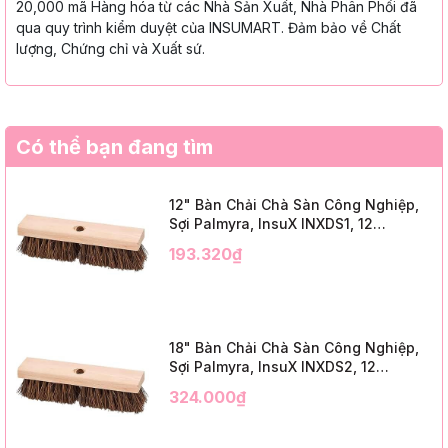
20,000 mã Hàng hóa từ các Nhà Sản Xuất, Nhà Phân Phối đã
qua quy trình kiểm duyệt của INSUMART. Đảm bảo về Chất
lượng, Chứng chỉ và Xuất sứ.
Có thể bạn đang tìm
12" Bàn Chải Chà Sàn Công Nghiệp,
Sợi Palmyra, InsuX INXDS1, 12
Cái/Thùng (12" Brush Deck Scrub, 2"
193.320₫
Trim)
18" Bàn Chải Chà Sàn Công Nghiệp,
Sợi Palmyra, InsuX INXDS2, 12
Cái/Thùng (18" Brush Deck Scrub, 3"
324.000₫
Trim)