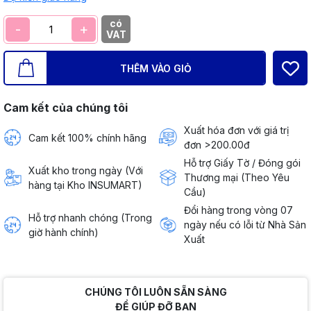
có
-
+
VAT
THÊM VÀO GIỎ
Cam kết của chúng tôi
Xuất hóa đơn với giá trị
Cam kết 100% chính hãng
đơn >200.00đ
Hỗ trợ Giấy Tờ / Đóng gói
Xuất kho trong ngày (Với
Thương mại (Theo Yêu
hàng tại Kho INSUMART)
Cầu)
Đổi hàng trong vòng 07
Hỗ trợ nhanh chóng (Trong
ngày nếu có lỗi từ Nhà Sản
giờ hành chính)
Xuất
CHÚNG TÔI LUÔN SẴN SÀNG
ĐỂ GIÚP ĐỠ BẠN