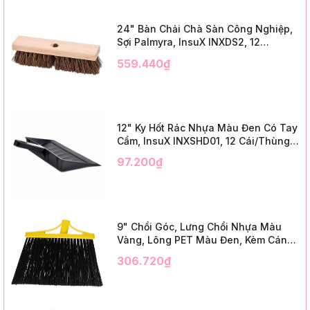
24" Bàn Chải Chà Sàn Công Nghiệp,
Sợi Palmyra, InsuX INXDS2, 12
Cái/Thùng (24" Brush Deck Scrub ,
559.440₫
3" Trim)
12" Ky Hốt Rác Nhựa Màu Đen Có Tay
Cầm, InsuX INXSHD01, 12 Cái/Thùng,
Mã IMPA 174141 (12" Dustpan Shovel,
97.200₫
Black Plastic)
9" Chổi Góc, Lưng Chổi Nhựa Màu
Vàng, Lông PET Màu Đen, Kèm Cán
Kim Loại Dài 1m2, InsuX INXABHB01,
306.720₫
12 Bộ/Thùng (9" Angle Broom, Yellow
Cap, Black PET, C/W 47" Metal
Handle)