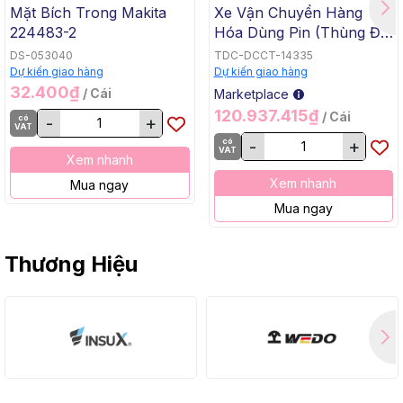
Mặt Bích Trong Makita
Xe Vận Chuyển Hàng
224483-2
Hóa Dùng Pin (Thùng Đế
Bằng, BL, 18Vx2) Makita
DS-053040
TDC-DCCT-14335
DCU605Z
Dự kiến giao hàng
Dự kiến giao hàng
32.400₫
/ Cái
Marketplace
120.937.415₫
/ Cái
có
-
+
VAT
có
-
+
VAT
Xem nhanh
Xem nhanh
Mua ngay
Mua ngay
Thương Hiệu