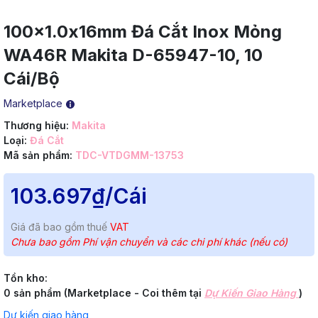
100x1.0x16mm Đá Cắt Inox Mỏng
WA46R Makita D-65947-10, 10
Cái/Bộ
Marketplace
Thương hiệu:
Makita
Loại:
Đá Cắt
Mã sản phẩm:
TDC-VTDGMM-13753
103.697₫
/Cái
Giá đã bao gồm thuế
VAT
Chưa bao gồm Phí vận chuyển và các chi phí khác (nếu có)
Tồn kho:
0 sản phẩm (Marketplace - Coi thêm tại
Dự Kiến Giao Hàng
)
Dự kiến giao hàng