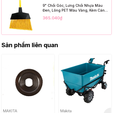
9" Chổi Góc, Lưng Chổi Nhựa Màu
Đen, Lông PET Màu Vàng, Kèm Cán
Kim Loại Dài 1m2, InsuX INXABHY01,
365.040₫
12 Bộ/Thùng (9" Angle Broom, Black
Cap, Yellow PET, C/W 47" Metal
Handle)
Sản phẩm liên quan
MAKITA
Makita