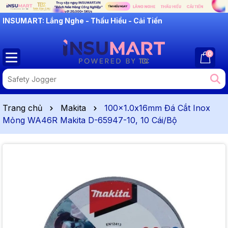
INSUMART: Lắng Nghe - Thấu Hiểu - Cải Tiến
0
Trang chủ
Makita
100x1.0x16mm Đá Cắt Inox
Mỏng WA46R Makita D-65947-10, 10 Cái/Bộ