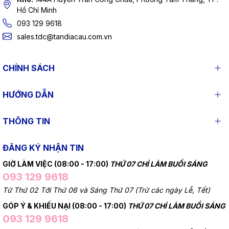
Hồ Chí Minh
093 129 9618
sales.tdc@tandiacau.com.vn
CHÍNH SÁCH
HƯỚNG DẪN
THÔNG TIN
ĐĂNG KÝ NHẬN TIN
GIỜ LÀM VIỆC (08:00 - 17:00)
THỨ 07 CHỈ LÀM BUỔI SÁNG
093 129 9618
Từ Thứ 02 Tới Thứ 06 và Sáng Thứ 07 (Trừ các ngày Lễ, Tết)
GÓP Ý & KHIẾU NẠI (08:00 - 17:00)
THỨ 07 CHỈ LÀM BUỔI SÁNG
093 129 9618