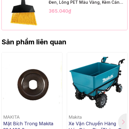
Đen, Lông PET Màu Vàng, Kèm Cán
Kim Loại Dài 1m2, InsuX INXABHY01,
365.040₫
12 Bộ/Thùng (9" Angle Broom, Black
Cap, Yellow PET, C/W 47" Metal
Handle)
Sản phẩm liên quan
MAKITA
Makita
Mặt Bích Trong Makita
Xe Vận Chuyển Hàng