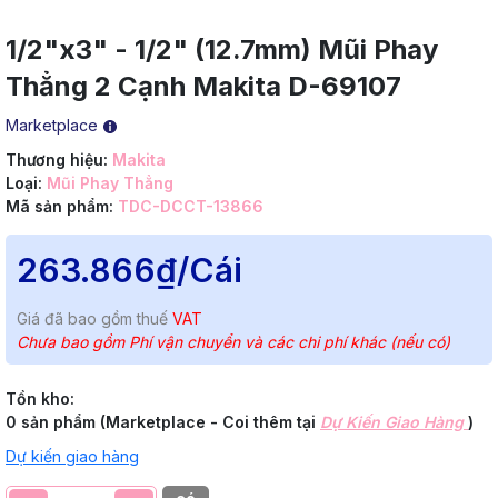
1/2"x3" - 1/2" (12.7mm) Mũi Phay
Thẳng 2 Cạnh Makita D-69107
Marketplace
Thương hiệu:
Makita
Loại:
Mũi Phay Thẳng
Mã sản phẩm:
TDC-DCCT-13866
263.866₫
/Cái
Giá đã bao gồm thuế
VAT
Chưa bao gồm Phí vận chuyển và các chi phí khác (nếu có)
Tồn kho:
0 sản phẩm (Marketplace - Coi thêm tại
Dự Kiến Giao Hàng
)
Dự kiến giao hàng