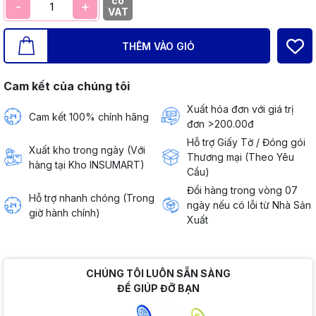
có
-
+
VAT
THÊM VÀO GIỎ
Cam kết của chúng tôi
Xuất hóa đơn với giá trị
Cam kết 100% chính hãng
đơn >200.00đ
Hỗ trợ Giấy Tờ / Đóng gói
Xuất kho trong ngày (Với
Thương mại (Theo Yêu
hàng tại Kho INSUMART)
Cầu)
Đổi hàng trong vòng 07
Hỗ trợ nhanh chóng (Trong
ngày nếu có lỗi từ Nhà Sản
giờ hành chính)
Xuất
CHÚNG TÔI LUÔN SẴN SÀNG
ĐỂ GIÚP ĐỠ BẠN