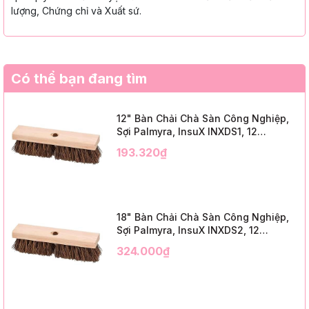
lượng, Chứng chỉ và Xuất sứ.
Có thể bạn đang tìm
12" Bàn Chải Chà Sàn Công Nghiệp,
Sợi Palmyra, InsuX INXDS1, 12
Cái/Thùng (12" Brush Deck Scrub, 2"
193.320₫
Trim)
18" Bàn Chải Chà Sàn Công Nghiệp,
Sợi Palmyra, InsuX INXDS2, 12
Cái/Thùng (18" Brush Deck Scrub, 3"
324.000₫
Trim)