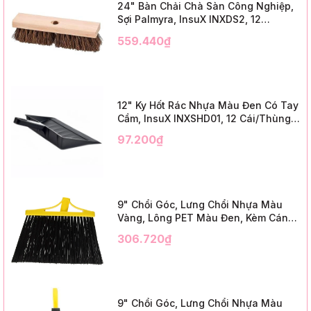
24" Bàn Chải Chà Sàn Công Nghiệp,
Sợi Palmyra, InsuX INXDS2, 12
Cái/Thùng (24" Brush Deck Scrub ,
559.440₫
3" Trim)
12" Ky Hốt Rác Nhựa Màu Đen Có Tay
Cầm, InsuX INXSHD01, 12 Cái/Thùng,
Mã IMPA 174141 (12" Dustpan Shovel,
97.200₫
Black Plastic)
9" Chổi Góc, Lưng Chổi Nhựa Màu
Vàng, Lông PET Màu Đen, Kèm Cán
Kim Loại Dài 1m2, InsuX INXABHB01,
306.720₫
12 Bộ/Thùng (9" Angle Broom, Yellow
Cap, Black PET, C/W 47" Metal
Handle)
9" Chổi Góc, Lưng Chổi Nhựa Màu