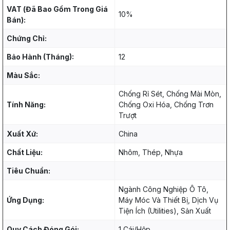
VAT (Đã Bao Gồm Trong Giá
10%
Bán):
Chứng Chỉ:
Bảo Hành (Tháng):
12
Màu Sắc:
Chống Rỉ Sét, Chống Mài Mòn,
Tính Năng:
Chống Oxi Hóa, Chống Trơn
Trượt
Xuất Xứ:
China
Chất Liệu:
Nhôm, Thép, Nhựa
Tiêu Chuẩn:
Ngành Công Nghiệp Ô Tô,
Ứng Dụng:
Máy Móc Và Thiết Bị, Dịch Vụ
Tiện Ích (Utilities), Sản Xuất
Quy Cách Đóng Gói:
1 Cái/Hộp