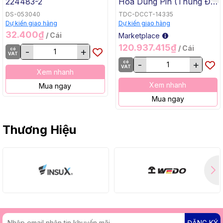
224483-2
Hóa Dùng Pin (Thùng Đế
Bằng, BL, 18Vx2) Makita
DS-053040
TDC-DCCT-14335
DCU605Z
Dự kiến giao hàng
Dự kiến giao hàng
32.400₫
/ Cái
Marketplace
120.937.415₫
/ Cái
có
-
+
VAT
có
-
+
VAT
Xem nhanh
Xem nhanh
Mua ngay
Mua ngay
Thương Hiệu
ĐĂNG KÝ