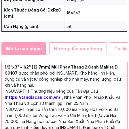
Kích Thước Đóng Gói DxRxC
16x3x3
(cm):
Cân Nặng (gram):
58
Mô tả sản phẩm
Hướng dẫn mua hàng
Tài liệ
1/2"x3" - 1/2" (12.7mm) Mũi Phay Thẳng 2 Cạnh Makita D-
69107
được phân phối bởi INSUMART, Kho hàng linh kiện,
dụng cụ và vật tư công nghiệp cho nhà máy, năng lượng, dầu
khí và hàng hải.
INSUMART là Thương hiệu riêng của Tân Địa Cầu
(
https://tandiacau.com.vn/
), Nhà Phân Phối, Nhập Khẩu và
Nhà Thầu với Lịch sử thành lập Trên 25 Năm.
INSUMART hiện có sẵn trên 10,000 mã Hàng Hóa với kho Bãi
Trên 1,000 m2 tại Vũng Tàu và Hồ Chí Minh; kết hợp với Hơn
20,000 mã Hàng hóa từ các Nhà Sản Xuất, Nhà Phân Phối đã
qua quy trình kiểm duyệt của INSUMART. Đảm bảo về Chất