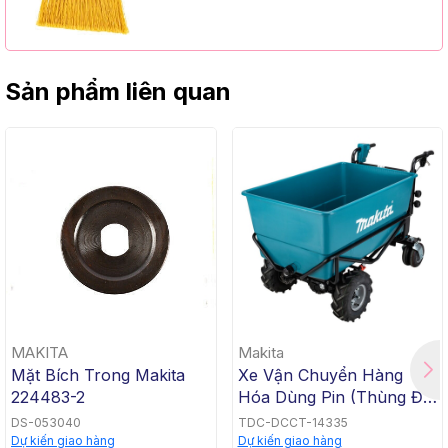
Cap, Yellow PET, C/W 47" Metal
Handle)
Sản phẩm liên quan
MAKITA
Makita
Mặt Bích Trong Makita
Xe Vận Chuyển Hàng
224483-2
Hóa Dùng Pin (Thùng Đế
Bằng, BL, 18Vx2) Makita
DS-053040
TDC-DCCT-14335
DCU605Z
Dự kiến giao hàng
Dự kiến giao hàng