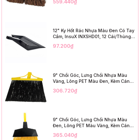
559.440₫
3" Trim)
12" Ky Hốt Rác Nhựa Màu Đen Có Tay
Cầm, InsuX INXSHD01, 12 Cái/Thùng,
Mã IMPA 174141 (12" Dustpan Shovel,
97.200₫
Black Plastic)
9" Chổi Góc, Lưng Chổi Nhựa Màu
Vàng, Lông PET Màu Đen, Kèm Cán
Kim Loại Dài 1m2, InsuX INXABHB01,
306.720₫
12 Bộ/Thùng (9" Angle Broom, Yellow
Cap, Black PET, C/W 47" Metal
Handle)
9" Chổi Góc, Lưng Chổi Nhựa Màu
Đen, Lông PET Màu Vàng, Kèm Cán
Kim Loại Dài 1m2, InsuX INXABHY01,
365.040₫
12 Bộ/Thùng (9" Angle Broom, Black