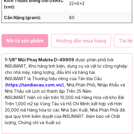
Kích Thước Đóng Gói DxRxC
22x6x3
(cm):
Cân Nặng (gram):
80
Mô tả sản phẩm
Hướng dẫn mua hàng
Tài liệ
1-1/8" Mũi Phay Makita D-49909
được phân phối bởi
INSUMART, Kho hàng linh kiện, dụng cụ và vật tư công nghiệp
cho nhà máy, năng lượng, dầu khí và hàng hải.
INSUMART là Thương hiệu riêng của Tân Địa Cầu
(
https://tandiacau.com.vn/
), Nhà Phân Phối, Nhập Khẩu và
Nhà Thầu với Lịch sử thành lập Trên 25 Năm.
INSUMART hiện có sẵn trên 10,000 mã Hàng Hóa với kho Bãi
Trên 1,000 m2 tại Vũng Tàu và Hồ Chí Minh; kết hợp với Hơn
20,000 mã Hàng hóa từ các Nhà Sản Xuất, Nhà Phân Phối đã
qua quy trình kiểm duyệt của INSUMART. Đảm bảo về Chất
lượng, Chứng chỉ và Xuất sứ.