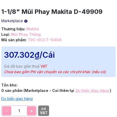
1-1/8" Mũi Phay Makita D-49909
Marketplace
Thương hiệu:
Makita
Loại:
Mũi Phay Thẳng
Mã sản phẩm:
TDC-DCCT-13458
307.302₫
/Cái
Giá đã bao gồm thuế
VAT
Chưa bao gồm Phí vận chuyển và các chi phí khác (nếu có)
Tồn kho:
0 sản phẩm (Marketplace - Coi thêm tại
Dự Kiến Giao Hàng
)
Dự kiến giao hàng
có
-
+
VAT