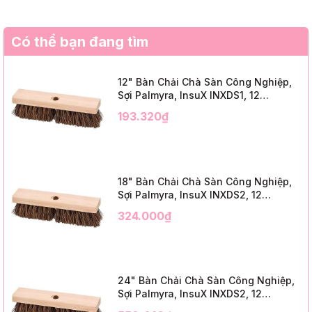
Có thể bạn đang tìm
12" Bàn Chải Chà Sàn Công Nghiệp,
Sợi Palmyra, InsuX INXDS1, 12
Cái/Thùng (12" Brush Deck Scrub, 2"
193.320₫
Trim)
18" Bàn Chải Chà Sàn Công Nghiệp,
Sợi Palmyra, InsuX INXDS2, 12
Cái/Thùng (18" Brush Deck Scrub, 3"
324.000₫
Trim)
24" Bàn Chải Chà Sàn Công Nghiệp,
Sợi Palmyra, InsuX INXDS2, 12
Cái/Thùng (24" Brush Deck Scrub ,