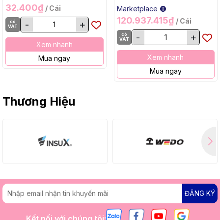
32.400₫
/ Cái
Marketplace
120.937.415₫
/ Cái
có
-
+
VAT
có
-
+
VAT
Xem nhanh
Xem nhanh
Mua ngay
Mua ngay
Thương Hiệu
ĐĂNG KÝ
Kết nối với chúng tôi: