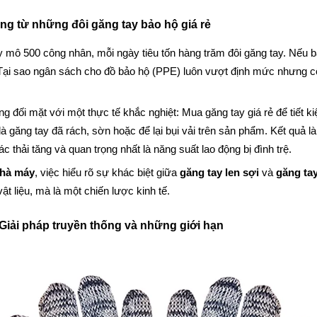
ặng từ những đôi găng tay bảo hộ giá rẻ
mô 500 công nhân, mỗi ngày tiêu tốn hàng trăm đôi găng tay. Nếu bạ
: Tại sao ngân sách cho đồ bảo hộ (PPE) luôn vượt định mức nhưng c
g đối mặt với một thực tế khắc nghiệt: Mua găng tay giá rẻ để tiết k
 găng tay đã rách, sờn hoặc để lại bụi vải trên sản phẩm. Kết quả là
rác thải tăng và quan trọng nhất là năng suất lao động bị đình trệ.
nhà máy
, việc hiểu rõ sự khác biệt giữa 
găng tay len sợi
 và 
găng tay
vật liệu, mà là một chiến lược kinh tế.
: Giải pháp truyền thống và những giới hạn