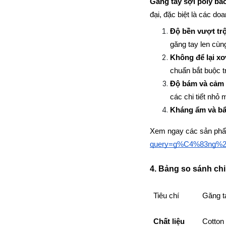
Găng tay sợi poly bả
đại, đặc biệt là các 
Độ bền vượt trộ
găng tay len cùn
Không để lại xơ
chuẩn bắt buộc t
Độ bám và cảm g
các chi tiết nhỏ 
Kháng ẩm và bẩ
Xem ngay các sản phẩm
query=g%C4%83ng%20
4. Bảng so sánh chi 
Tiêu chí
Găng ta
Chất liệu
Cotton 