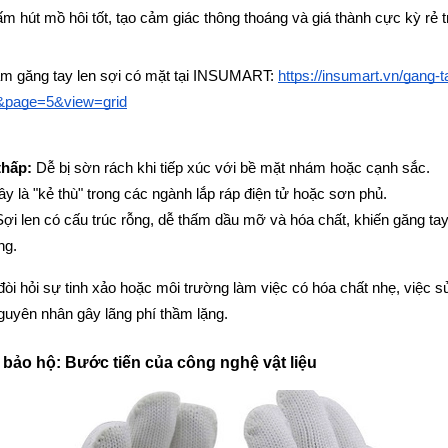
m hút mồ hôi tốt, tạo cảm giác thông thoáng và giá thành cực kỳ rẻ t
 găng tay len sợi có mặt tại INSUMART: 
https://insumart.vn/gang-
0&page=5&view=grid
thấp:
 Dễ bị sờn rách khi tiếp xúc với bề mặt nhám hoặc cạnh sắc.
ây là "kẻ thù" trong các ngành lắp ráp điện tử hoặc sơn phủ.
Sợi len có cấu trúc rỗng, dễ thấm dầu mỡ và hóa chất, khiến găng tay
ng.
i hỏi sự tinh xảo hoặc môi trường làm việc có hóa chất nhẹ, việc sử
nguyên nhân gây lãng phí thầm lặng.
y bảo hộ: Bước tiến của công nghệ vật liệu