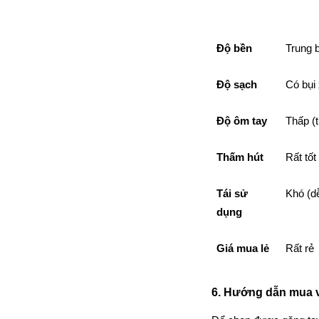
Độ bền
Trung 
Độ sạch
Có bụi 
Độ ôm tay
Thấp (
Thấm hút
Rất tốt
Tái sử 
Khó (dễ
dụng
Giá mua lẻ
Rất rẻ
6. Hướng dẫn mua v