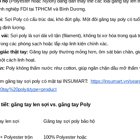
o hộ
 (Polyester hoặc Nylon) đang dần thay thế các loại găng tay len 
doanh nghiệp FDI tại TPHCM và Bình Dương.
i:
 Sợi Poly có cấu trúc dai, khó đứt gãy. Một đôi găng tay poly có tuổi
g định lượng.
 vải:
 Sợi poly là sợi dài vô tận (filament), không bị xơ hóa trong quá t
rong các phòng sạch hoặc lắp ráp linh kiện chính xác.
iác thật tay:
 Găng tay poly thường mỏng hơn, ôm sát bàn chân, giú
một cách linh hoạt.
n:
 Poly không thấm nước như cotton, giúp ngăn chặn dầu mỡ thấm v
 găng tay sợi poly có mặt tại INSUMART:  
https://insumart.vn/sea
tay%20poly&type=product
tiết: găng tay len sợi vs. găng tay Poly
y len sợi
Găng tay sợi poly bảo hộ
+ Polyester trộn
100% Polyester hoặc 