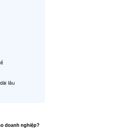
tế
ài lâu
 cho doanh nghiệp?