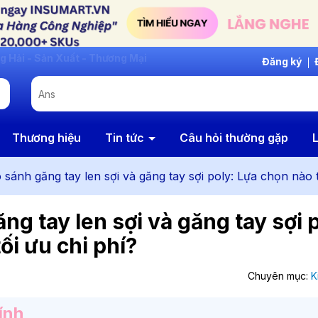
Đăng ký
Thương hiệu
Tin tức
Câu hỏi thường gặp
L
 sánh găng tay len sợi và găng tay sợi poly: Lựa chọn nào t
ng tay len sợi và găng tay sợi 
ối ưu chi phí?
Chuyên mục:
K
ính