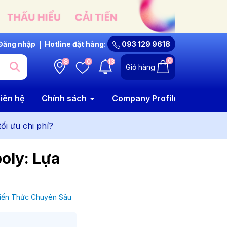
Đăng nhập
Hotline đặt hàng:
093 129 9618
0
8
0
13
Giỏ hàng
iên hệ
Chính sách
Company Profile
ối ưu chi phí?
poly: Lựa
iến Thức Chuyên Sâu