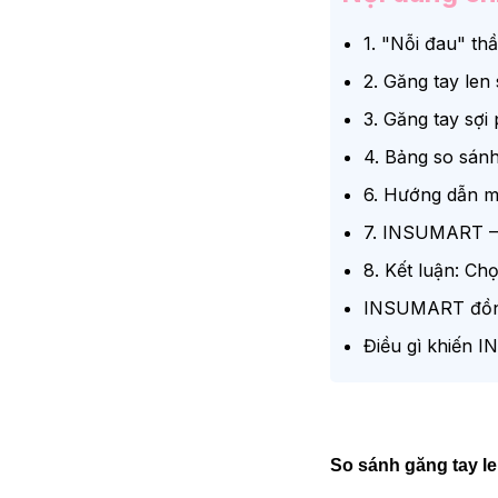
1. "Nỗi đau" th
2. Găng tay len
3. Găng tay sợi
4. Bảng so sánh 
6. Hướng dẫn m
7. INSUMART – 
8. Kết luận: Ch
INSUMART đồng 
Điều gì khiến I
So sánh găng tay le