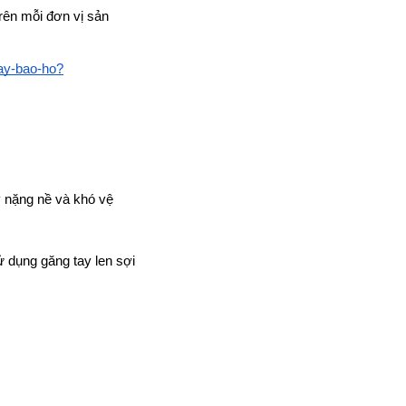
rên mỗi đơn vị sản 
tay-bao-ho?
 nặng nề và khó vệ 
 dụng găng tay len sợi 