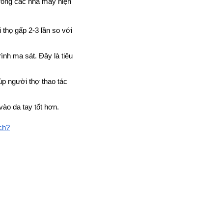
trong các nhà máy hiện 
 thọ gấp 2-3 lần so với 
rình ma sát. Đây là tiêu 
p người thợ thao tác 
ào da tay tốt hơn.
rch?